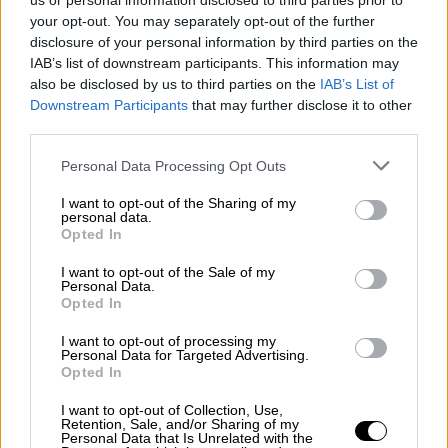
το
1992 κατά του μολδαβικού στρατού. Η
us or personal information disclosed to third parties prior to
your opt-out. You may separately opt-out of the further
Ρωσία εξακολουθεί να διατηρεί εκεί 1.500
disclosure of your personal information by third parties on the
στρατιώτες, οι οποίοι αποτελούν μια
IAB’s list of downstream participants. This information may
ειρηνευτική αποστολή, σύμφωνα με τις
also be disclosed by us to third parties on the
IAB’s List of
επίσημες αρχές.
Downstream Participants
that may further disclose it to other
third parties.
Ωστόσο, μετά την ρωσική εισβολή τον
Please note that this website/app uses one or more Google
Personal Data Processing Opt Outs
Φεβρουάριο του 2022 στην Ουκρανία,
services and may gather and store information including but
επανέρχονται συχνά
εικασίες
σχετικά με μια
not limited to your visit or usage behaviour. You may click to
I want to opt-out of the Sharing of my
personal data.
πιθανή ρωσική επίθεση
από την
grant or deny consent to Google and its third-party tags to
Opted In
use your data for below specified purposes in below Google
Υπερδνειστερία προς το μεγάλο λιμάνι της
consent section.
I want to opt-out of the Sale of my
Οδησσού της Ουκρανίας, στη
Μαύρη
Personal Data.
Θάλασσα
.
Opted In
I want to opt-out of processing my
Οι αυτονομιστικές αρχές είπαν ότι το
Personal Data for Targeted Advertising.
σημερινό συνέδριο, στο οποίο συμμετείχαν
Opted In
620 βουλευτές, ήταν μια αντίδραση στην
I want to opt-out of Collection, Use,
πρόσφατη επιβολή τελωνειακών δασμών
Retention, Sale, and/or Sharing of my
Personal Data that Is Unrelated with the