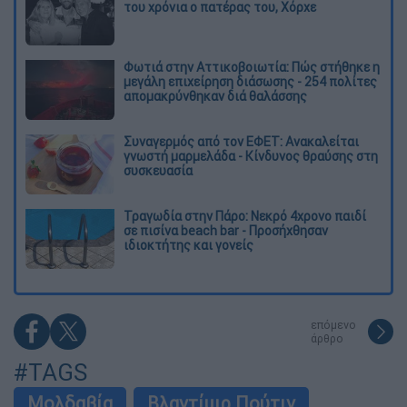
του χρόνια ο πατέρας του, Χόρχε
Φωτιά στην Αττικοβοιωτία: Πώς στήθηκε η
μεγάλη επιχείρηση διάσωσης - 254 πολίτες
απομακρύνθηκαν διά θαλάσσης
Συναγερμός από τον ΕΦΕΤ: Ανακαλείται
γνωστή μαρμελάδα - Κίνδυνος θραύσης στη
συσκευασία
Τραγωδία στην Πάρο: Νεκρό 4χρονο παιδί
σε πισίνα beach bar - Προσήχθησαν
ιδιοκτήτης και γονείς
επόμενο
άρθρο
#TAGS
Μολδαβία
Βλαντίμιρ Πούτιν