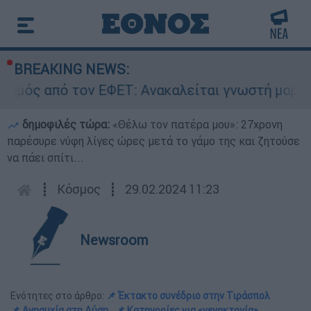
BREAKING NEWS:
ό τον ΕΦΕΤ: Ανακαλείται γνωστή μαρμελάδα - Κ
δημοφιλές τώρα:
«Θέλω τον πατέρα μου»: 27χρονη
παρέσυρε νύφη λίγες ώρες μετά το γάμο της και ζητούσε
να πάει σπίτι...
┋
Κόσμος
┋
29.02.2024 11:23
Newsroom
Ενότητες στο άρθρο:
📌 Έκτακτο συνέδριο στην Τιράσπολ
📌 Ανησυχία στη Δύση
📌 Κατηγορίες για «γενοκτονία»