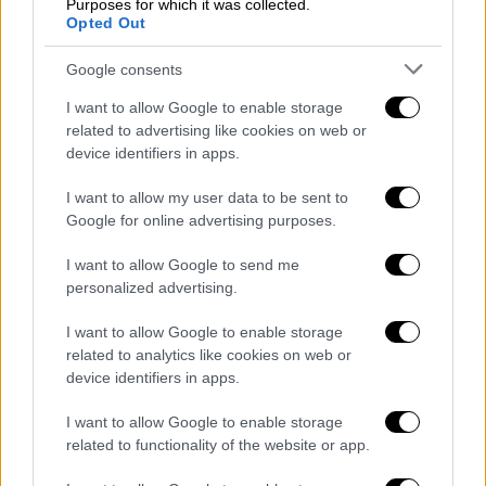
από το Κισινάου στις εισαγωγές από την
Purposes for which it was collected.
Opted Out
Υπερδνειστερία.
Google consents
Στην ομιλία του, ο πρόεδρος της τοπικής
βουλής
Βαντίμ Κρασνοσέλσκι
, σύμφωνα με
I want to allow Google to enable storage
ΜΜΕ, ανέφερε ότι αυτή η περιοχή υφίσταται
related to advertising like cookies on web or
device identifiers in apps.
μια «πολιτική γενοκτονίας», μέσω
οικονομικών, «φυσικών», νομικών και
I want to allow my user data to be sent to
γλωσσικών πιέσεων.
Google for online advertising purposes.
Σε αυτό το ψήφισμα, οι βουλευτές
I want to allow Google to send me
απευθύνονται επίσης στον Οργανισμό για
personalized advertising.
την Ασφάλεια και τη Συνεργασία στην
I want to allow Google to enable storage
Ευρώπη (ΟΑΣΕ), το Ευρωπαϊκό Κοινοβούλιο,
related to analytics like cookies on web or
τον Ερυθρό Σταυρό και στη
Γενική
device identifiers in apps.
Γραμματεία του
ΟΗΕ
, προτρέποντάς τους να
I want to allow Google to enable storage
αποτρέψουν «προκλήσεις» που θα
related to functionality of the website or app.
μπορούσαν να οδηγήσουν σε «κλιμάκωση της