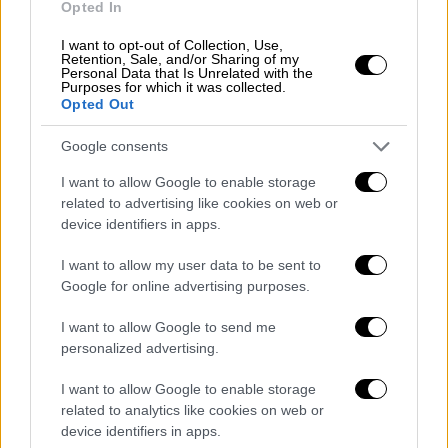
Opted In
I want to opt-out of Collection, Use,
Retention, Sale, and/or Sharing of my
Personal Data that Is Unrelated with the
Purposes for which it was collected.
Opted Out
Google consents
I want to allow Google to enable storage
related to advertising like cookies on web or
device identifiers in apps.
I want to allow my user data to be sent to
Google for online advertising purposes.
Σε κώμα η γυναίκα για βδομάδες
I want to allow Google to send me
Το περιστατικό συνέβη τον
Απρίλιο
του
personalized advertising.
2018 και σήμερα είδε το φως της
I want to allow Google to enable storage
δημοσιότητας. Η 51χρονη βρισκόταν σε
related to analytics like cookies on web or
κώμα και πέρασε τέσσερις μήνες
device identifiers in apps.