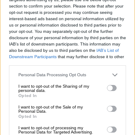
section to confirm your selection. Please note that after your
opt-out request is processed you may continue seeing
interest-based ads based on personal information utilized by
Η 51χρονη
Κάντρα Αλί
δεν ήταν σωστά
us or personal information disclosed to third parties prior to
δεμένη στο Xcelerator ride σε
λούνα παρκ
your opt-out. You may separately opt-out of the further
disclosure of your personal information by third parties on the
στο δυτικό
Λονδίνο
, όπως δήλωσαν οι Αρχές
IAB’s list of downstream participants. This information may
υγείας και ασφάλειας με αποτέλεσμα να
also be disclosed by us to third parties on the
IAB’s List of
προσπαθεί να κρατηθεί από το παιχνίδι
Downstream Participants
that may further disclose it to other
φωνάζοντας «Βοήθεια!».
third parties.
Please note that this website/app uses one or more Google
Λίγο αργότερα εκσφενδονίστηκε στη μπάρα
Personal Data Processing Opt Outs
services and may gather and store information including but
άλλου παιχνιδιού και στη συνέχεια κατέληξε
not limited to your visit or usage behaviour. You may click to
I want to opt-out of the Sharing of my
στο έδαφος.
personal data.
grant or deny consent to Google and its third-party tags to
Opted In
use your data for below specified purposes in below Google
consent section.
I want to opt-out of the Sale of my
Personal Data.
Opted In
I want to opt-out of processing my
Personal Data for Targeted Advertising.