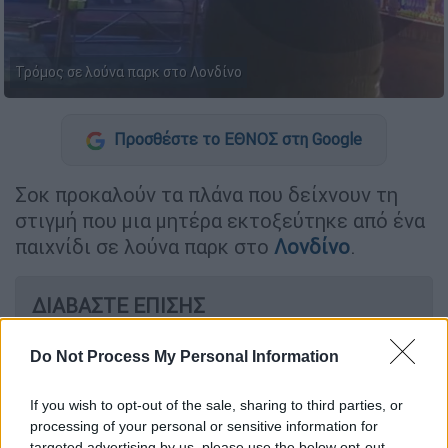
Τρόμος σε λούνα παρκ στο Λονδίνο
Προσθέστε το ΕΘΝΟΣ στη Google
Σοκ προκαλούν τα πλάνα που δείχνουν τη
στιγμή που μια μητέρα εκτοξεύτηκε από ένα
παιχνίδι σε λούνα παρκ στο
Λονδίνο
.
ΔΙΑΒΑΣΤΕ ΕΠΙΣΗΣ
Κόσμος
|
17.05.2024 15:45
Do Not Process My Personal Information
Ρόμπερτ Φίτσο: Νέα επέμβαση για
τον πρωθυπουργό της Σλοβακίας –
If you wish to opt-out of the sale, sharing to third parties, or
Σοβαρή παραμένει η κατάστασή του
processing of your personal or sensitive information for
targeted advertising by us, please use the below opt-out