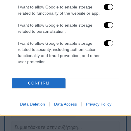
αναρρώνοντας στο νοσοκομείο.
I want to allow Google to enable storage
Την ίδια στιγμή κατόπιν ελέγχου που έγινε
related to functionality of the website or app.
στο
λούνα
παρκ
διαπιστώθηκε ότι τα
I want to allow Google to enable storage
συστήματα συγκράτησης της διαδρομής ήταν
related to personalization.
ελαττωματικά και υπήρχαν σοβαρές βλάβες
στους μηχανισμούς. Μάλιστα τρεις άνδρες
I want to allow Google to enable storage
related to security, including authentication
καταδικάστηκαν σε ποινές φυλάκισης ενώ
functionality and fraud prevention, and other
επιβλήθηκε επίσης πρόστιμο στον
user protection.
επιθεωρητή οδήγησης για το συμβάν.
CONFIRM
Τα σχολιά σας δημοσιεύονται άμεσα με δική σας ευθύνη. Το
ΕΘΝΟΣ θα παρεμβαίνει και τα προσβλητικά σχόλια θα
διαγράφονται
Data Deletion
Data Access
Privacy Policy