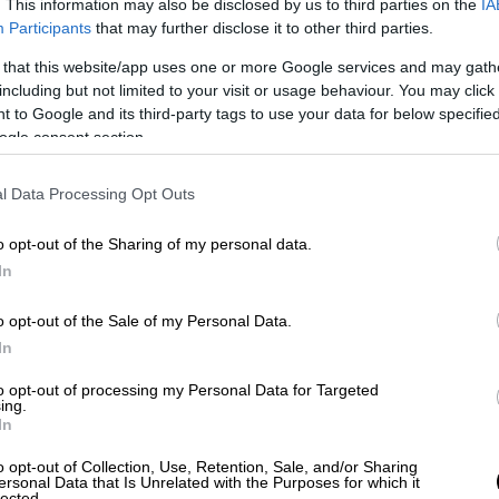
. This information may also be disclosed by us to third parties on the
IA
ν. Θα συμμετάσχουν στο «Συνέδριο
Participants
that may further disclose it to other third parties.
κία οι Nevzat Onaran, Tufan Sisli και
 that this website/app uses one or more Google services and may gath
ράσπιση εθνοτικών διασπαστικών θέσεων.
including but not limited to your visit or usage behaviour. You may click 
 to Google and its third-party tags to use your data for below specifi
υ θα διεξαχθεί στην
πόλη
της
Θεσσαλονίκης
,
ogle consent section.
χεία είναι αποκαλυπτικά και
λθηκε με τις ακόλουθες δηλώσεις:
l Data Processing Opt Outs
 αίθουσα του Δημοτικού Συμβουλίου [σσ.
οφο του Κέντρου Πολιτισμού Χρήστος
o opt-out of the Sharing of my personal data.
κό Θέατρο Σταυρούπολης).
In
ών
πηγών
για τις κρυφές πληροφορίες
o opt-out of the Sale of my Personal Data.
ίας. Τρεις διακεκριμένοι Τούρκοι
In
, ερευνητές αρχείων έρχονται από την
to opt-out of processing my Personal Data for Targeted
ην
Ελβετία
για να φωτίσουν διαφορετικές
ing.
ς τρεις ταξιδεύουν για πρώτη φορά στην
In
αλυπτικά και συγκλονιστικά. Η
Λέσχη
o opt-out of Collection, Use, Retention, Sale, and/or Sharing
εται πάντα στο πλευρό των δημοκρατικών
ersonal Data that Is Unrelated with the Purposes for which it
lected.