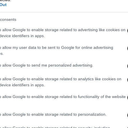
ση της αλήθειας που θα οδηγήσει στην
Out
συνεργασία μεταξύ των λαών της Ελλάδας και
στήριξη των εκδόσεων Αδελφοί Κυριακίδη
consents
o allow Google to enable storage related to advertising like cookies on
evice identifiers in apps.
o allow my user data to be sent to Google for online advertising
ύν την Τουρκία για
«Γενοκτονία των Ρωμιών
s.
τ/πρωτότυπο] διατηρούνται ζωντανές και
to allow Google to send me personalized advertising.
 την 19η Μαΐου. Σύμφωνα με τα ψέματα που
ριξη κέντρα στην
Ελλάδα
, ο Τουρκικός
o allow Google to enable storage related to analytics like cookies on
νησε ο
Ατατούρκ
ήταν στην πραγματικότητα
evice identifiers in apps.
ισαγωγικά στο τ/πρωτότυπο]! Σύμφωνα με
βιβαστεί
στη Σαμψούντα στις 19 Μαΐου 1919
o allow Google to enable storage related to functionality of the website
ίχε εξαπλωθεί σε όλη την Ανατολία, θα είχε
του Πόντου» στην περιοχή της
Μαύρης
o allow Google to enable storage related to personalization.
» στις περιοχές του Αιγαίου. Αυτό το
Βρετανούς ήταν ουσιαστικά ένα σχέδιο για
o allow Google to enable storage related to security, including