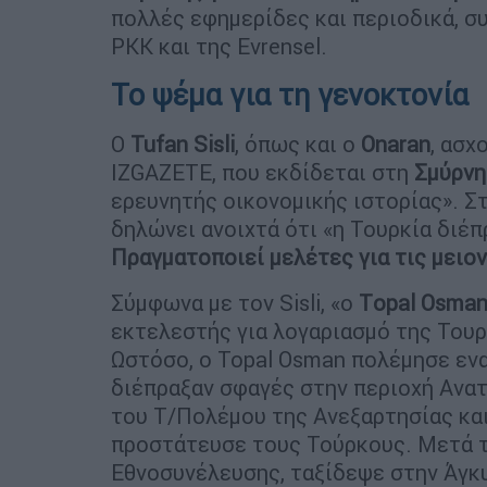
πολλές εφημερίδες και περιοδικά, 
PKK και της Evrensel.
Το ψέμα για τη γενοκτονία
Ο
Tufan
Sisli
, όπως και ο
Onaran
, ασχ
IZGAZETE, που εκδίδεται στη
Σμύρνη
ερευνητής οικονομικής ιστορίας». Στ
δηλώνει ανοιχτά ότι «η Τουρκία διέ
Πραγματοποιεί μελέτες για τις μειο
Σύμφωνα με τον Sisli, «ο
Τopal Osma
εκτελεστής για λογαριασμό της Του
Ωστόσο, ο Topal Osman πολέμησε εν
διέπραξαν σφαγές στην περιοχή Ανα
του Τ/Πολέμου της Ανεξαρτησίας κα
προστάτευσε τους Τούρκους. Μετά τ
Εθνοσυνέλευσης, ταξίδεψε στην Άγκυ