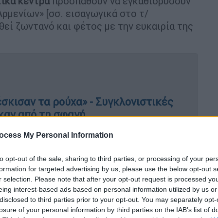
τικά
κέντρα
προσπαθούν να εγκαθιδρύσουν
ρμενίων» [σσ. εισαγωγικά στο τ/
θεί ζωντανό και φέτος με την ευκαιρία της
σκισαν τα ρούχα» - Συγκλονιστικές
αν από τη σφαγή
ocess My Personal Information
to opt-out of the sale, sharing to third parties, or processing of your per
ν το ψέμα για τη
γενοκτονία
...Τι είναι το
formation for targeted advertising by us, please use the below opt-out s
...Γιατί η Ελλάδα διοργανώνει συνέδριο για
r selection. Please note that after your opt-out request is processed y
, η οποία κήρυξε 'γενοκτονία' [σσ.
eing interest-based ads based on personal information utilized by us or
μέρα που ο Ατατούρκ αποβιβάστηκε στη
disclosed to third parties prior to your opt-out. You may separately opt-
losure of your personal information by third parties on the IAB’s list of
 στη Θεσσαλονίκη στις 18 Μαΐου με τη