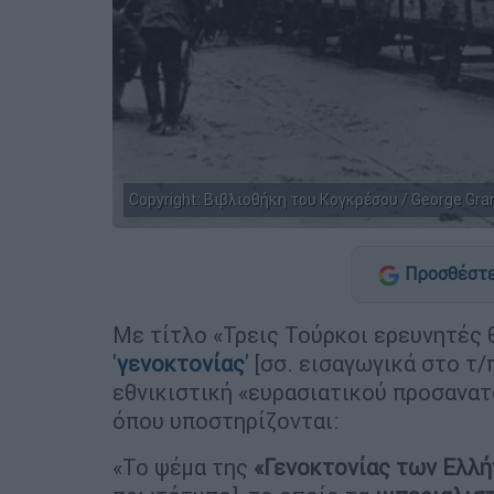
Copyright: Βιβλιοθήκη του Κογκρέσου / George Gra
Προσθέστε
Με τίτλο «Τρεις Τούρκοι ερευνητές 
'
γενοκτονίας
' [σσ. εισαγωγικά στο 
εθνικιστική «ευρασιατικού προσανα
όπου υποστηρίζονται:
«Το ψέμα της
«Γενοκτονίας των Ελλ