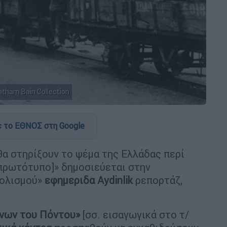
ntham Bain Collection
 το ΕΘΝΟΣ στη Google
θα στηρίξουν το ψέμα της Ελλάδας περί
τ/πρωτότυπο]» δημοσιεύεται στην
τολισμού»
εφημεριδα Aydinlik
ρεπορτάζ,
ήνων του Πόντου»
[σσ. εισαγωγικά στο τ/