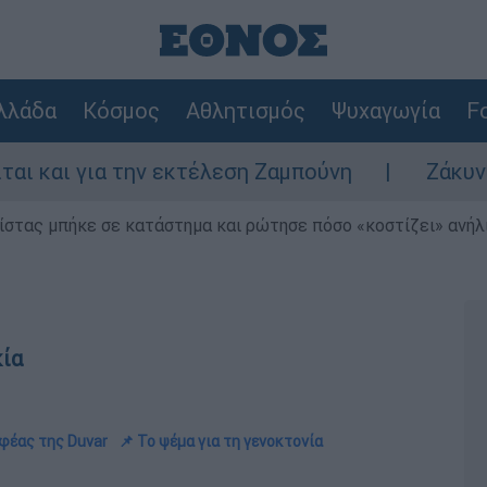
λλάδα
Κόσμος
Αθλητισμός
Ψυχαγωγία
Fo
α την εκτέλεση Ζαμπούνη
Ζάκυνθος: Τι απ
ίστας μπήκε σε κατάστημα και ρώτησε πόσο «κοστίζει» ανήλικ
κία
φέας της Duvar
📌 Το ψέμα για τη γενοκτονία