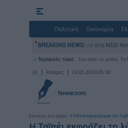
Πολιτική
Οικονομία
Ελ
ς 8 ημερών - Νοσηλευόταν στη ΜΕΘ Νεογνών
BREAKING NEWS:
δημοφιλές τώρα:
Σου καίει το μυαλό: Το 
┋
Κόσμος
┋
24.05.2024 05:30
Newsroom
Ενότητες στο άρθρο:
📌 Η Κίνα περικύκλωσε την Ταϊ
Η Ταϊπέι εκφράζει τη λ