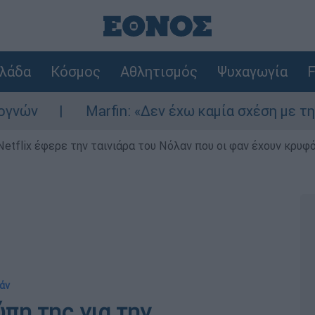
λάδα
Κόσμος
Αθλητισμός
Ψυχαγωγία
F
Marfin: «Δεν έχω καμία σχέση με την επίθε
Netflix έφερε την ταινιάρα του Νόλαν που οι φαν έχουν κρυφό
βάν
ύπη της για την