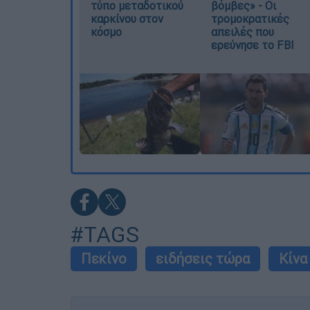
τύπο μεταδοτικού
βόμβες» - Οι
καρκίνου στον
τρομοκρατικές
κόσμο
απειλές που
ερεύνησε το FBI
#TAGS
Πεκίνο
ειδήσεις τώρα
Κίνα