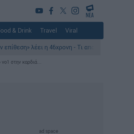
ood & Drink
Travel
Viral
ση» λέει η 46χρονη - Τι αποκάλυψε στους αστυνο
 νο1 στην καρδιά...