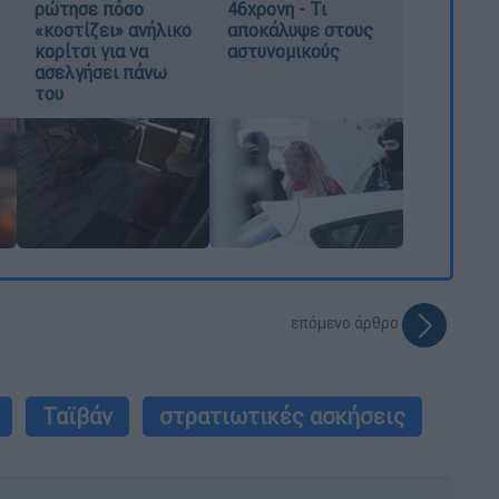
ρώτησε πόσο
46χρονη - Τι
«κοστίζει» ανήλικο
αποκάλυψε στους
κορίτσι για να
αστυνομικούς
ασελγήσει πάνω
του
επόμενο άρθρο
Ταϊβάν
στρατιωτικές ασκήσεις