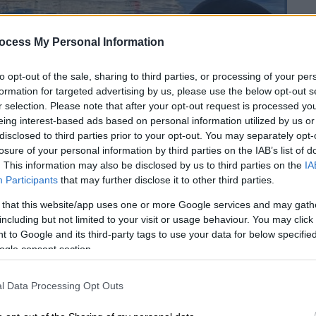
ocess My Personal Information
to opt-out of the sale, sharing to third parties, or processing of your per
formation for targeted advertising by us, please use the below opt-out s
r selection. Please note that after your opt-out request is processed y
eing interest-based ads based on personal information utilized by us or
disclosed to third parties prior to your opt-out. You may separately opt-
losure of your personal information by third parties on the IAB’s list of
. This information may also be disclosed by us to third parties on the
IA
Participants
that may further disclose it to other third parties.
 το ΕΘΝΟΣ στη Google
 that this website/app uses one or more Google services and may gath
including but not limited to your visit or usage behaviour. You may click 
 to Google and its third-party tags to use your data for below specifi
ης για τις στρατιωτικές ασκήσεις που
ogle consent section.
σί, μερικές ημέρες αφότου ανέλαβε
κ-τε, και υπογράμμισε πως βλέπει σ' αυτές
l Data Processing Opt Outs
εριφορά.