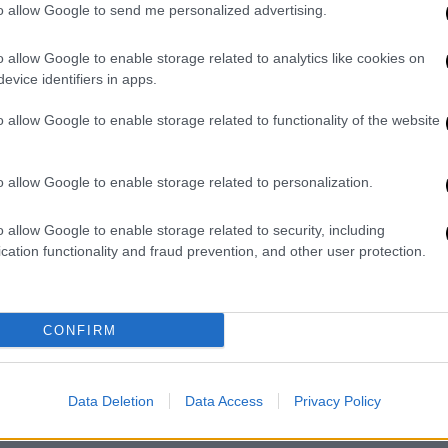
to allow Google to send me personalized advertising.
ου παρουσιάζονται από το Πεκίνο ως
ου της, του
Λάι Τσινγκ-τε
, και των
o allow Google to enable storage related to analytics like cookies on
έρ της ανεξαρτησίας.
evice identifiers in apps.
o allow Google to enable storage related to functionality of the website
ι τρεις ημέρες μετά την ορκωμοσία του
ίσει την ομιλία του «ομολογία ανεξαρτησίας
ϊβανικές
αρχές με «αντίποινα».
o allow Google to enable storage related to personalization.
 επαρχίες της, την οποία δεν έχει ακόμα
o allow Google to enable storage related to security, including
λοιπη επικράτειά της μετά το τέλος του
cation functionality and fraud prevention, and other user protection.
 και την άνοδο των κομμουνιστών στην
CONFIRM
μερα στις 07:45 (τοπική ώρα, 02:45 ώρα
ν μέχρι και αύριο, ανέφερε σε ανακοίνωσή
ολικής διοίκησης των κινεζικών ενόπλων
Data Deletion
Data Access
Privacy Policy