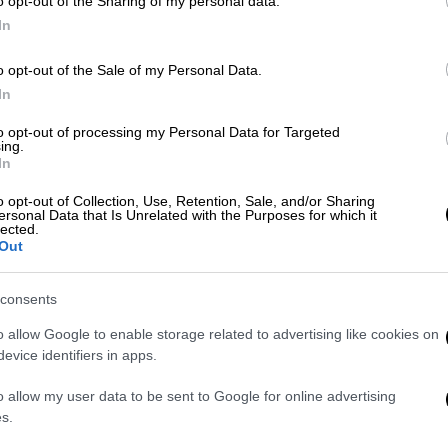
o opt-out of the Sharing of my personal data.
In
o opt-out of the Sale of my Personal Data.
In
βάφτηκαν πορτοκαλί – Οι επιπτώσεις
to opt-out of processing my Personal Data for Targeted
ing.
In
o opt-out of Collection, Use, Retention, Sale, and/or Sharing
ersonal Data that Is Unrelated with the Purposes for which it
αϊβάν
lected.
Out
να υιοθετεί μονομερή και προκλητική
ί τη δημοκρατία και την ελευθερία της
consents
ειρήνη
και
ασφάλεια
», ανέφερε σε
o allow Google to enable storage related to advertising like cookies on
όσωπος της προεδρίας της Ταϊβάν.
evice identifiers in apps.
ς και απειλές, θα συνεχίσουμε να
o allow my user data to be sent to Google for online advertising
πογράμμισε η εκπρόσωπος.
s.
βάν με
πολεμικά
πλοία
και στρατιωτικά