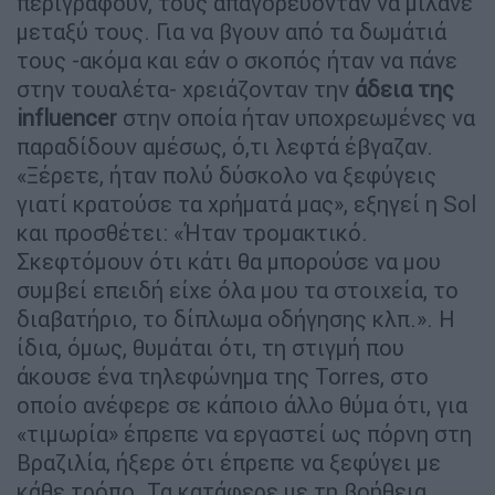
περιγράφουν, τους απαγορεύονταν να μιλάνε
μεταξύ τους. Για να βγουν από τα δωμάτιά
τους -ακόμα και εάν ο σκοπός ήταν να πάνε
στην τουαλέτα- χρειάζονταν την
άδεια της
influencer
στην οποία ήταν υποχρεωμένες να
παραδίδουν αμέσως, ό,τι λεφτά έβγαζαν.
«Ξέρετε, ήταν πολύ δύσκολο να ξεφύγεις
γιατί κρατούσε τα χρήματά μας», εξηγεί η Sol
και προσθέτει: «Ήταν τρομακτικό.
Σκεφτόμουν ότι κάτι θα μπορούσε να μου
συμβεί επειδή είχε όλα μου τα στοιχεία, το
διαβατήριο, το δίπλωμα οδήγησης κλπ.». Η
ίδια, όμως, θυμάται ότι, τη στιγμή που
άκουσε ένα τηλεφώνημα της Torres, στο
οποίο ανέφερε σε κάποιο άλλο θύμα ότι, για
«τιμωρία» έπρεπε να εργαστεί ως πόρνη στη
Βραζιλία, ήξερε ότι έπρεπε να ξεφύγει με
κάθε τρόπο. Τα κατάφερε με τη βοήθεια