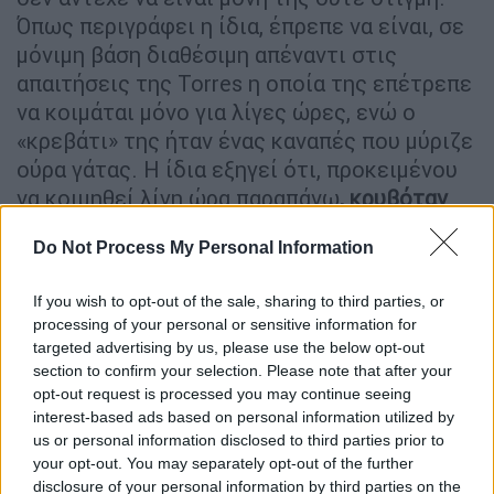
Όπως περιγράφει η ίδια, έπρεπε να είναι, σε
μόνιμη βάση διαθέσιμη απέναντι στις
απαιτήσεις της Torres η οποία της επέτρεπε
να κοιμάται μόνο για λίγες ώρες, ενώ ο
«κρεβάτι» της ήταν ένας καναπές που μύριζε
ούρα γάτας. Η ίδια εξηγεί ότι, προκειμένου
να κοιμηθεί λίγη ώρα παραπάνω
, κρυβόταν
στο γυμναστήριο της πολυκατοικίας,
Do Not Process My Personal Information
λέγοντας ψέματα ότι πάει για προπόνηση.
«Τώρα μπορώ να δω ότι με χρησιμοποιούσε
If you wish to opt-out of the sale, sharing to third parties, or
ως σκλάβα. Αντλούσε ικανοποίηση από
processing of your personal or sensitive information for
αυτό», λέει. Το πιο τραγελαφικό, όμως, είναι
targeted advertising by us, please use the below opt-out
ότι η Ana δεν πληρώθηκε ποτέ. «Ένιωθα ότι
section to confirm your selection. Please note that after your
opt-out request is processed you may continue seeing
έχω κολλήσει εδώ, ότι ήμουν εγκλωβισμένη
interest-based ads based on personal information utilized by
και δεν υπήρχε διέξοδος. Ίσως υπήρξα ένα
us or personal information disclosed to third parties prior to
από τα πρώτα θύματα trafficking»,
your opt-out. You may separately opt-out of the further
ισχυρίζεται. Η ίδια είχε ήδη παραιτηθεί του
disclosure of your personal information by third parties on the