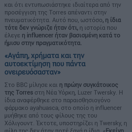
και ότι εντυπωσιάστηκε ιδιαίτερα από την
προσέγγιση της Torres απέναντι στην
πνευματικότητα. Αυτό που, ωστόσο
, η ίδια
τότε δεν γνώριζε ήταν ότι,
η ιστορία που
έλεγε
η influencer ήταν βασισμένη κατά το
ήμισυ στην πραγματικότητα.
«Αγάπη, χρήματα και την
αυτοεκτίμηση που πάντα
ονειρευόσασταν»
Στο BBC μίλησε και
η πρώην συγκάτοικος
της Torres
στη Νέα Υόρκη, Luzer Twersky. Η
ίδια αναφέρθηκε στο παραισθησιογόνο
φάρμακο ayahuasca, στο οποίο η influencer
μυήθηκε από τους φίλους της του
Χόλιγουντ. Έκτοτε, υποστηρίζει η Twersky, η
φίλη της δεν ήταν ποτέ ξανά η ίδια. «
Εκείνη