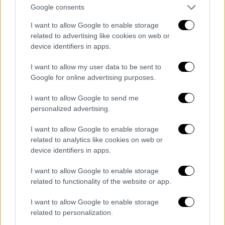
έπρεπε να δράσει.
Google consents
I want to allow Google to enable storage
related to advertising like cookies on web or
device identifiers in apps.
I want to allow my user data to be sent to
Google for online advertising purposes.
I want to allow Google to send me
personalized advertising.
I want to allow Google to enable storage
related to analytics like cookies on web or
device identifiers in apps.
Κατ Τόρρες
I want to allow Google to enable storage
Εντωμεταξύ, μέχρι τότε,
η δημοφιλία και η
related to functionality of the website or app.
επιδραστικότητα της Torres είχαν
I want to allow Google to enable storage
γιγαντωθεί.
Πλέον, ήταν παντρεμένη με έναν
related to personalization.
21χρονο ονόματι Ζακ, τον οποίο είχε