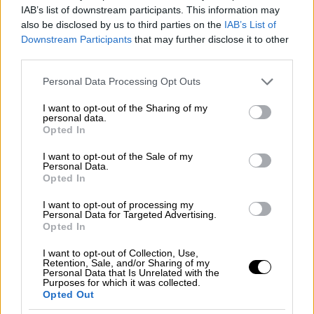
δικαιώματος στέγης που της προσέφερε το
IAB’s list of downstream participants. This information may
also be disclosed by us to third parties on the
IAB’s List of
πανεπιστήμιο στη Βοστώνη, οπότε δεν
Downstream Participants
that may further disclose it to other
υπήρχε πουθενά να επιστρέψει. Ταυτόχρονα,
third parties.
είχε μείνει χωρίς εισόδημα, οπότε δεν ήταν
Please note that this website/app uses one or more Google
Personal Data Processing Opt Outs
σε θέση να πληρώσει για στέγαση,
services and may gather and store information including but
εναλλακτικά. Όπως λέει, όταν προσπάθησε
not limited to your visit or usage behaviour. You may click to
I want to opt-out of the Sharing of my
personal data.
να μιλήσει στην Torres για την κατάσταση, η
grant or deny consent to Google and its third-party tags to
Opted In
ίδια έγινε ιδιαίτερα επιθετική, ενώ της
use your data for below specified purposes in below Google
consent section.
πυροδότησε όλο το τραυματικό ιστορικό
I want to opt-out of the Sale of my
Personal Data.
της απέναντι στην ενδοοικιακή βία. Τρεις
Opted In
μήνες αργότερα
η Ana βρήκε, τελικά, τρόπο
I want to opt-out of processing my
να ξεφύγει, μετακομίζοντας με το νέο της
Personal Data for Targeted Advertising.
Opted In
αγόρι.
Όμως, αυτό δεν ήταν το τέλος της
Torres στη ζωή της. Τον Σεπτέμβριο του
I want to opt-out of Collection, Use,
Retention, Sale, and/or Sharing of my
2022, όταν οι δύο άλλες, νεαρές γυναίκες
Personal Data that Is Unrelated with the
Purposes for which it was collected.
από τη Βραζιλία δηλώθηκαν αγνοούμενες
Opted Out
από τις οικογένειές τους, η Ana ήξερε ότι