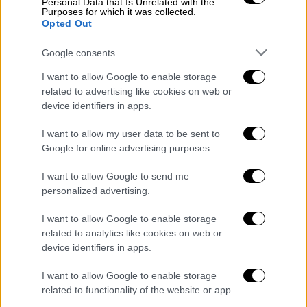
Personal Data that Is Unrelated with the
Purposes for which it was collected.
Opted Out
Because of this law and the many
others that preceded it, attacking
Google consents
both families and companies,
I want to allow Google to enable storage
SpaceX will now move its HQ from
related to advertising like cookies on web or
Hawthorne, California, to Starbase,
device identifiers in apps.
Texas.
https://t.co/cpWUDgBWFe
I want to allow my user data to be sent to
— Elon Musk (@elonmusk)
July 16,
Google for online advertising purposes.
2024
I want to allow Google to send me
personalized advertising.
Ο Μασκ, ο οποίος έχει μια ενήλικη
τρανσέξουαλ
κόρη, ανέφερε ότι είχε πει στο
I want to allow Google to enable storage
παρελθόν στον κυβερνήτη «ότι νόμοι αυτού
related to analytics like cookies on web or
device identifiers in apps.
του είδους θα
ανάγκαζαν οικογένειες και
εταιρείες να εγκαταλείψουν την Καλιφόρνια
I want to allow Google to enable storage
για να προστατεύσουν τα παιδιά τους».
related to functionality of the website or app.