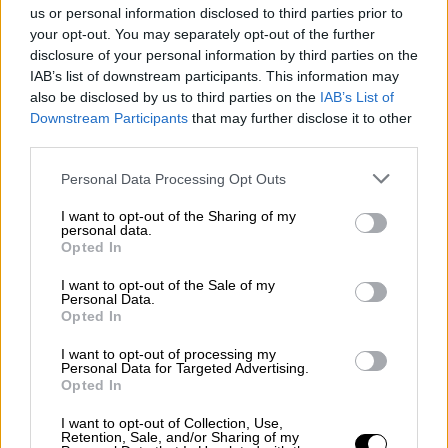
us or personal information disclosed to third parties prior to
Οργή κατά της Μυστικής Υπηρεσίας -
your opt-out. You may separately opt-out of the further
«Δεν βάλαμε σκοπευτές λόγω
disclosure of your personal information by third parties on the
κεκλιμένης οροφής»
IAB’s list of downstream participants. This information may
also be disclosed by us to third parties on the
IAB’s List of
Downstream Participants
that may further disclose it to other
third parties.
Τι έγραψε στο Χ ο Έλον Μασκ
Please note that this website/app uses one or more Google
Personal Data Processing Opt Outs
services and may gather and store information including but
«
Αυτή είναι η σταγόνα που ξεχείλισε το
not limited to your visit or usage behaviour. You may click to
I want to opt-out of the Sharing of my
personal data.
grant or deny consent to Google and its third-party tags to
ποτήρι
», έγραψε στο X. «Εξαιτίας αυτού του
Opted In
use your data for below specified purposes in below Google
νόμου και των πολλών άλλων που
consent section.
I want to opt-out of the Sale of my
προηγήθηκαν, που
επιτίθενται τόσο σε
Personal Data.
οικογένειες όσο και σε εταιρείες
, η
SpaceX
Opted In
θα μεταφέρει τώρα τα κεντρικά της γραφεία
I want to opt-out of processing my
από το
Hawthorne της Καλιφόρνια στο
Personal Data for Targeted Advertising.
Opted In
Starbase του Τέξας
».
I want to opt-out of Collection, Use,
Retention, Sale, and/or Sharing of my
This is the final straw.