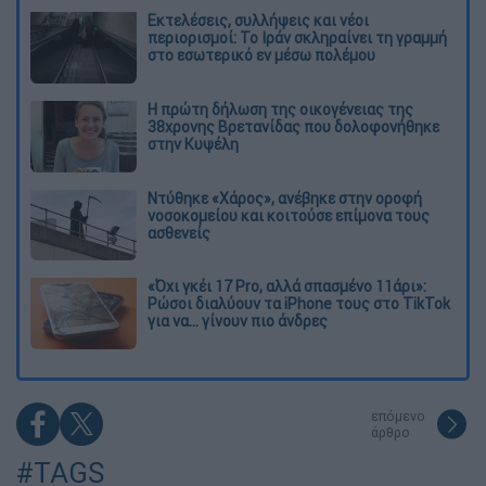
Εκτελέσεις, συλλήψεις και νέοι
περιορισμοί: Το Ιράν σκληραίνει τη γραμμή
στο εσωτερικό εν μέσω πολέμου
Η πρώτη δήλωση της οικογένειας της
38χρονης Βρετανίδας που δολοφονήθηκε
στην Κυψέλη
Ντύθηκε «Χάρος», ανέβηκε στην οροφή
νοσοκομείου και κοιτούσε επίμονα τους
ασθενείς
«Όχι γκέι 17 Pro, αλλά σπασμένο 11άρι»:
Ρώσοι διαλύουν τα iPhone τους στο TikTok
για να... γίνουν πιο άνδρες
επόμενο
άρθρο
#TAGS