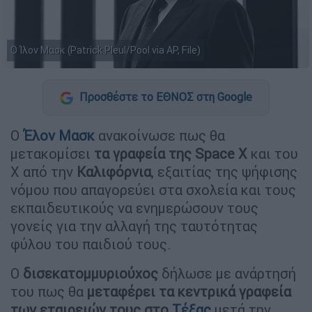
Ο Ίλον Μασκ (Patrick Pleul/Pool via AP, File)
Προσθέστε το ΕΘΝΟΣ στη Google
Ο
Έλον Μασκ
ανακοίνωσε πως θα
μετακομίσει
τα γραφεία της Space X
και του
Χ από την
Καλιφόρνια
, εξαιτίας της ψήφισης
νόμου που απαγορεύει στα σχολεία και τους
εκπαιδευτικούς να ενημερώσουν τους
γονείς για την αλλαγή της ταυτότητας
φύλου του παιδιού τους.
Ο
δισεκατομμυριούχος
δήλωσε με ανάρτησή
του πως θα
μεταφέρει τα κεντρικά γραφεία
των εταιρειών τους στο
Τέξας
μετά την