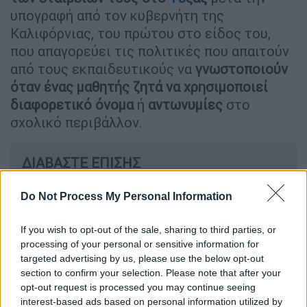
υπογραφή από τον κυβερνήτη της
Καλιφόρνιας, του πρώτου στο είδος του,
που απαγορεύει τις πολιτικές που απαιτούν
από τους εκπαιδευτικούς να
γνωστοποιούν
όταν ένας μαθητής ζητά να χρησιμοποιεί
διαφορετικό
όνομα
ή
αντωνυμίες
στο
σχολικό περιβάλλον.
ΔΙΑΒΑΣΤΕ ΕΠΙΣΗΣ
Κόσμος
|
16.07.2024 10:20
Do Not Process My Personal Information
Εκλογές ΗΠΑ: 45 εκατ. το μήνα από
τον Έλον Μασκ στην υποψηφιότητα
If you wish to opt-out of the sale, sharing to third parties, or
του Ντόναλντ Τραμπ
processing of your personal or sensitive information for
targeted advertising by us, please use the below opt-out
section to confirm your selection. Please note that after your
Κόσμος
|
17.07.2024 09:40
opt-out request is processed you may continue seeing
Απόπειρα δολοφονίας του Τραμπ:
interest-based ads based on personal information utilized by