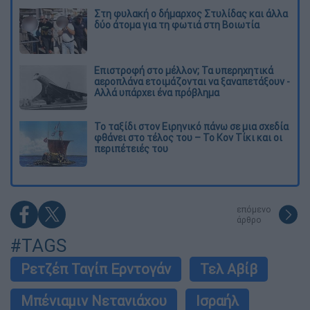
Στη φυλακή ο δήμαρχος Στυλίδας και άλλα
δύο άτομα για τη φωτιά στη Βοιωτία
Επιστροφή στο μέλλον; Τα υπερηχητικά
αεροπλάνα ετοιμάζονται να ξαναπετάξουν -
Αλλά υπάρχει ένα πρόβλημα
Το ταξίδι στον Ειρηνικό πάνω σε μια σχεδία
φθάνει στο τέλος του – Το Κον Τίκι και οι
περιπέτειές του
επόμενο
άρθρο
#TAGS
Ρετζέπ Ταγίπ Ερντογάν
Τελ Αβίβ
Μπένιαμιν Νετανιάχου
Ισραήλ