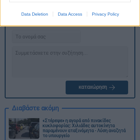
Τα σχολιά σας δημοσιεύονται άμεσα με δική σας ευθύνη. Το
Data Deletion
Data Access
Privacy Policy
ΕΘΝΟΣ θα παρεμβαίνει και τα προσβλητικά σχόλια θα
διαγράφονται
καταχώρηση
Διαβάστε ακόμη
«Στέρεψε» η αγορά από πινακίδες
κυκλοφορίας: Χιλιάδες αυτοκίνητα
παραμένουν αταξινόμητα - Λύση αναζητά
το υπουργείο