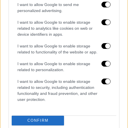
I want to allow Google to send me
Οι αναφορές σε ιστορικές φιγούρες, όπως ο
personalized advertising.
Χίτλερ
και ο
Σαντάμ
Χουσεΐν
, ανεβάζουν
I want to allow Google to enable storage
περαιτέρω το θερμόμετρο της έντασης.
related to analytics like cookies on web or
device identifiers in apps.
Πρωτοσέλιδα για Νετανιάχου - Χίτλερ
I want to allow Google to enable storage
Χουριέτ
related to functionality of the website or app.
«Το τέλος του θα είναι όπως ο Χίτλερ»
I want to allow Google to enable storage
related to personalization.
Σαμπάχ
I want to allow Google to enable storage
«Το τέλος του θα είναι χειρότερο και από
related to security, including authentication
του Χίτλερ»
functionality and fraud prevention, and other
user protection.
Μιλιέτ
«Κοίτα ποιος μιλάει»
CONFIRM