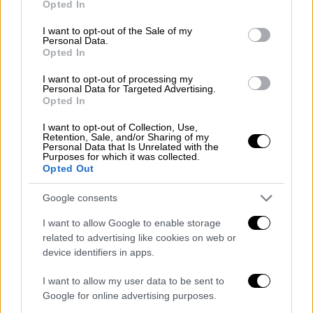
Ισραήλ
), όπως όταν μπήκαμε στο Καραμπάχ
Opted In
use your data for below specified purposes in below Google
και στη
Λιβύη
». Οι δηλώσεις αυτές
consent section.
I want to opt-out of the Sale of my
πυροδότησαν την έντονη αντίδραση του
Personal Data.
Opted In
Ισραηλινού ΥΠΕΞ, ο οποίος συνέκρινε τον
Ερντογάν
με τον
Σαντάμ Χουσεΐ
ν και κάλεσε
I want to opt-out of processing my
Personal Data for Targeted Advertising.
για την απομάκρυνση της
Τουρκίας
από τη
Opted In
συμμαχία του
ΝΑΤΟ
.
I want to opt-out of Collection, Use,
Retention, Sale, and/or Sharing of my
Τα πρωτοσέλιδα των
τουρκικών
Personal Data that Is Unrelated with the
Purposes for which it was collected.
εφημερίδων
αντανακλούν την ένταση αυτής
Opted Out
της αντιπαράθεσης. Η
Χουριέτ
κυκλοφόρησε
με τίτλο: «Το τέλος του θα είναι όπως ο
Google consents
Χίτλερ», ενώ η
Σαμπάχ
προχώρησε ακόμη
I want to allow Google to enable storage
περισσότερο με τον τίτλο: «Το τέλος του θα
related to advertising like cookies on web or
είναι χειρότερο και από του Χίτλερ». Η
device identifiers in apps.
Μιλιέτ
από την πλευρά της, απεικονίζοντας
I want to allow my user data to be sent to
τον Νετανιάχου με τη μορφή του Χίτλερ,
Google for online advertising purposes.
είχε τίτλο: «Κοίτα ποιος μιλάει».