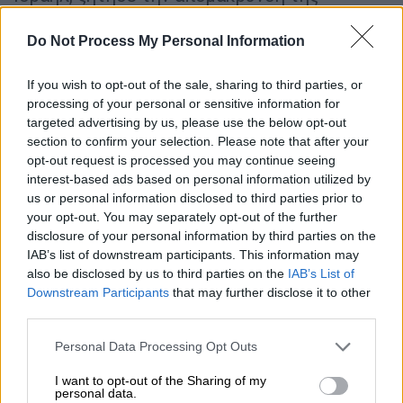
Τουρκίας
από το
ΝΑΤΟ
.
Do Not Process My Personal Information
ΔΙΑΒΑΣΤΕ ΕΠΙΣΗΣ
If you wish to opt-out of the sale, sharing to third parties, or
processing of your personal or sensitive information for
Κόσμος
|
30.07.2024 10:37
targeted advertising by us, please use the below opt-out
Χάος στη Βενεζουέλα: Ένας νεκρός
section to confirm your selection. Please note that after your
μετά τις βίαιες διαδηλώσεις για τη
opt-out request is processed you may continue seeing
νίκη Μαδούρο - Γκρέμισαν άγαλμα
interest-based ads based on personal information utilized by
us or personal information disclosed to third parties prior to
του Τσάβεζ
your opt-out. You may separately opt-out of the further
disclosure of your personal information by third parties on the
IAB’s list of downstream participants. This information may
also be disclosed by us to third parties on the
IAB’s List of
Τα τουρκικά
ΜΜΕ
δεν διστάζουν να
Downstream Participants
that may further disclose it to other
third parties.
χαρακτηρίσουν τις αντιδράσεις του Ισραήλ
ως «αλαζονικές εκρήξεις», με έντονες
Please note that this website/app uses one or more Google
Personal Data Processing Opt Outs
αναφορές στη δήλωση του
Ερντογάν
: «Θα
services and may gather and store information including but
not limited to your visit or usage behaviour. You may click to
I want to opt-out of the Sharing of my
κάνουμε το ίδιο πράγμα σε αυτούς (το
personal data.
grant or deny consent to Google and its third-party tags to