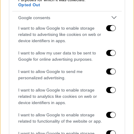
του βρήκαν υλικό του «ΙΚ».
Αρχικά αρνήθηκε
Opted Out
να μιλήσει, κατόπιν όμως περιέγραψε με
Google consents
λεπτομέρειες τα σχέδιά του
. Ταυτόχρονα
ανακρίνονται ένας 15χρονος και ένας
I want to allow Google to enable storage
17χρονος, οι οποίοι συνεννοούνταν μαζί του
related to advertising like cookies on web or
device identifiers in apps.
το τελευταίο διάστημα.
Ο πρώτος,
τουρκικής καταγωγής και μέλος
I want to allow my user data to be sent to
τρομοκρατικού δικτύου στη Βιέννη, ανέφερε
Google for online advertising purposes.
στην αστυνομία ότι ο 19χρονος ασχολείτο
I want to allow Google to send me
τελευταία πολύ με εκρηκτικά και ότι, όταν
personalized advertising.
τον ρώτησε για ποιον λόγο το έκανε,
εκείνος απάντησε: «Θα το μάθετε αργότερα».
I want to allow Google to enable storage
related to analytics like cookies on web or
O 17χρονος Τουρκο-κροάτης,
ο οποίος
device identifiers in apps.
εργαζόταν στο στάδιο, διαπιστώθηκε ότι
I want to allow Google to enable storage
ανήκει σε μια από τις
συμμορίες
μεταναστών
related to functionality of the website or app.
από τη Συρία, την
Τσετσενία
και το
Αφγανιστάν
, οι οποίες το τελευταίο
I want to allow Google to enable storage