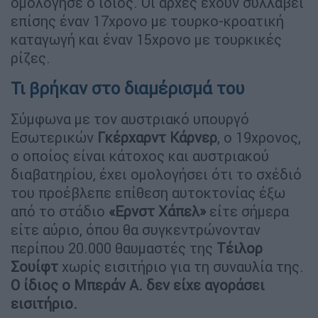
ομολόγησε ο ίδιος. Οι αρχές έχουν συλλάβει
επίσης έναν 17χρονο με τουρκο-κροατική
καταγωγή και έναν 15χρονο με τουρκικές
ρίζες.
Τι βρήκαν στο διαμέρισμά του
Σύμφωνα με τον αυστριακό υπουργό
Εσωτερικών
Γκέρχαρντ Κάρνερ
, ο 19χρονος,
ο οποίος είναι κάτοχος και αυστριακού
διαβατηρίου, έχει ομολογήσει ότι το σχέδιό
του προέβλεπε επίθεση αυτοκτονίας έξω
από το στάδιο
«Ερνστ Χάπελ»
είτε σήμερα
είτε αύριο, όπου θα συγκεντρώνονταν
περίπου 20.000 θαυμαστές της
Τέιλορ
Σουίφτ
χωρίς εισιτήριο για τη συναυλία της.
Ο ίδιος ο Μπεράν Α. δεν είχε αγοράσει
εισιτήριο.