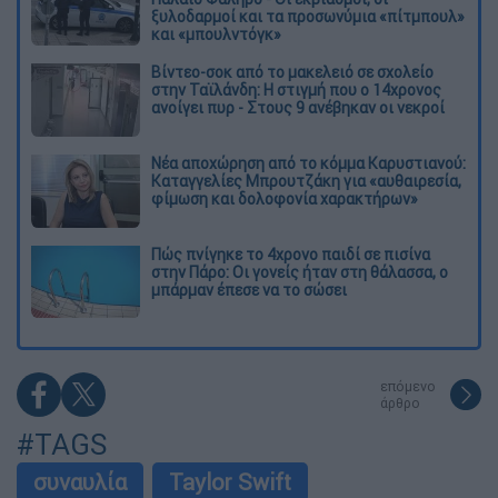
ξυλοδαρμοί και τα προσωνύμια «πίτμπουλ»
και «μπουλντόγκ»
Βίντεο-σοκ από το μακελειό σε σχολείο
στην Ταϊλάνδη: Η στιγμή που ο 14χρονος
ανοίγει πυρ - Στους 9 ανέβηκαν οι νεκροί
Νέα αποχώρηση από το κόμμα Καρυστιανού:
Καταγγελίες Μπρουτζάκη για «αυθαιρεσία,
φίμωση και δολοφονία χαρακτήρων»
Πώς πνίγηκε το 4χρονο παιδί σε πισίνα
στην Πάρο: Οι γονείς ήταν στη θάλασσα, ο
μπάρμαν έπεσε να το σώσει
επόμενο
άρθρο
#TAGS
συναυλία
Taylor Swift