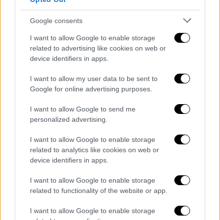
απόπειρα απόδρασης
», πολλά θύματα
πέθαναν επειδή ποδοπατήθηκαν, ή από
Google consents
ασφυξία. Ο υπουργός έκανε επίσης λόγο για
«κάποιες» περιπτώσεις γυναικών που
I want to allow Google to enable storage
related to advertising like cookies on web or
«βιάστηκαν», χωρίς να δώσει περισσότερες
device identifiers in apps.
λεπτομέρειες.
I want to allow my user data to be sent to
Δρόμοι γύρω από τη φυλακή αποκλείστηκαν
Google for online advertising purposes.
από προχθές· μεγάλη δύναμη της αστυνομίας
και του στρατού παρέμενε στην περιοχή
I want to allow Google to send me
personalized advertising.
χθες, διαπίστωσαν δημοσιογράφοι του
Γαλλικού
Πρακτορείου
.
I want to allow Google to enable storage
related to analytics like cookies on web or
Σύμφωνα με μαρτυρίες, ακούστηκαν εκ νέου
device identifiers in apps.
πυρά χθες νωρίς το πρωί στην περιοχή.
I want to allow Google to enable storage
«Άκουσα πυροβολισμούς γύρω στις 05:00»,
related to functionality of the website or app.
αφηγήθηκε ο
Σακρ
, οδηγός ταξί που δεν
θέλησε να δώσει τα πλήρη στοιχεία του.
I want to allow Google to enable storage