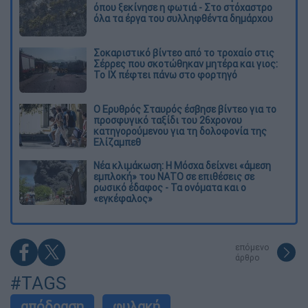
όπου ξεκίνησε η φωτιά - Στο στόχαστρο
όλα τα έργα του συλληφθέντα δημάρχου
Σοκαριστικό βίντεο από το τροχαίο στις
Σέρρες που σκοτώθηκαν μητέρα και γιος:
Το ΙΧ πέφτει πάνω στο φορτηγό
Ο Ερυθρός Σταυρός έσβησε βίντεο για το
προσφυγικό ταξίδι του 26χρονου
κατηγορούμενου για τη δολοφονία της
Ελίζαμπεθ
Νέα κλιμάκωση: Η Μόσχα δείχνει «άμεση
εμπλοκή» του ΝΑΤΟ σε επιθέσεις σε
ρωσικό έδαφος - Τα ονόματα και ο
«εγκέφαλος»
επόμενο
άρθρο
#TAGS
απόδραση
φυλακή