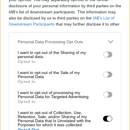
disclosure of your personal information by third parties on the
Περί τις 02:00 το πρωί της Δευτέρας,
IAB’s list of downstream participants. This information may
άρχισαν να ακούγονται πυροβολισμοί μέσα
also be disclosed by us to third parties on the
IAB’s List of
στη φυλακή, σύμφωνα με περίοικους που
Downstream Participants
that may further disclose it to other
μίλησαν στο
Γαλλικό Πρακτορείο.
Συνέχισαν
third parties.
να ακούγονται πυρά για ατελείωτες ώρες
Please note that this website/app uses one or more Google
Personal Data Processing Opt Outs
στη λαϊκή συνοικία της πρωτεύουσας όπου
services and may gather and store information including but
βρίσκεται το κέντρο κράτησης, κατά τις
not limited to your visit or usage behaviour. You may click to
I want to opt-out of the Sharing of my
personal data.
grant or deny consent to Google and its third-party tags to
μαρτυρίες τους. Ο
Νταντί
Σοσό
,
Opted In
use your data for below specified purposes in below Google
ηλεκτρολόγος, περίπου σαράντα χρονών,
consent section.
I want to opt-out of the Sale of my
είπε πως είδε οχήματα των δυνάμεων
Personal Data.
Opted In
επιβολής της τάξης να μεταφέρουν πτώματα
τις πρώτες πρωινές ώρες.
I want to opt-out of processing my
Personal Data for Targeted Advertising.
«Άκουσα πυροβολισμούς»
Opted In
I want to opt-out of Collection, Use,
Σύμφωνα με τον
υπουργό Εσωτερικών
Retention, Sale, and/or Sharing of my
Personal Data that Is Unrelated with the
Σαμπανί,
που έκανε λόγο «ματαιωθείσα
Purposes for which it was collected.
Opted Out