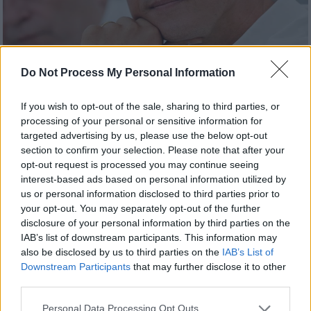
Σουμάχερ (AP Photo/Shizuo Kambayashi, File)
Do Not Process My Personal Information
If you wish to opt-out of the sale, sharing to third parties, or
Προσθέστε το ΕΘΝΟΣ στη Google
processing of your personal or sensitive information for
targeted advertising by us, please use the below opt-out
Στον γάμο της κόρης του
Τζίνα
-
Μαρίας
,
section to confirm your selection. Please note that after your
opt-out request is processed you may continue seeing
φέρεται να παρευρέθηκε ο
Μίκαελ Σουμάχερ
,
interest-based ads based on personal information utilized by
στην πρώτη του δημόσια εμφάνιση μετά από
us or personal information disclosed to third parties prior to
11 χρόνια.
your opt-out. You may separately opt-out of the further
disclosure of your personal information by third parties on the
IAB’s list of downstream participants. This information may
ΔΙΑΒΑΣΤΕ ΕΠΙΣΗΣ
also be disclosed by us to third parties on the
IAB’s List of
Downstream Participants
that may further disclose it to other
Κόσμος
|
01.10.2024 17:42
third parties.
Φρίκη σε εστιατόριο στο Σίδνεϊ:
Please note that this website/app uses one or more Google
Personal Data Processing Opt Outs