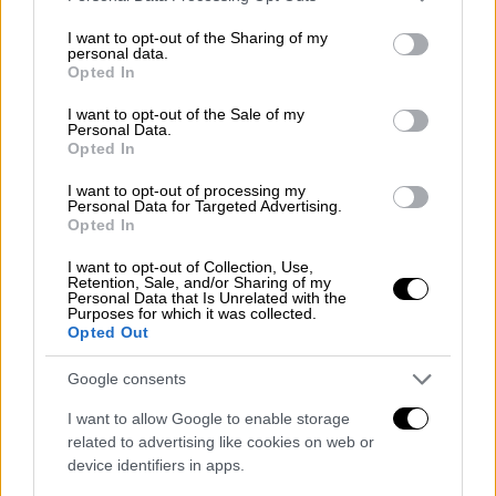
Άντρας επιτέθηκε με μαχαίρι στην
services and may gather and store information including but
πρώην σύντροφό του - Δείτε το
not limited to your visit or usage behaviour. You may click to
I want to opt-out of the Sharing of my
personal data.
βίντεο
grant or deny consent to Google and its third-party tags to
Opted In
use your data for below specified purposes in below Google
consent section.
I want to opt-out of the Sale of my
Personal Data.
Opted In
Η
27χρονη
παντρεύτηκε το περασμένο
I want to opt-out of processing my
Σάββατο
σε μια λαμπερή τελετή στη βίλα
Personal Data for Targeted Advertising.
της οικογένειας στη
Μαγιόρκα
. Σύμφωνα με
Opted In
την
Mirror
, ο
θρύλος της
Formula 1
ήταν εκεί
I want to opt-out of Collection, Use,
για να παρακολουθήσει την τελετή.
Retention, Sale, and/or Sharing of my
Personal Data that Is Unrelated with the
Purposes for which it was collected.
Ιατρική φροντίδα όλο το
Opted Out
εικοσιτετράωρο
Google consents
Ο Σουμάχερ
βρίσκεται υπό 24ωρη ιατρική
I want to allow Google to enable storage
φροντίδα μετά το
ατύχημα
που του άλλαξε
related to advertising like cookies on web or
τη ζωή στο σκι πριν από μια δεκαετία.
device identifiers in apps.
Συγκεκριμένα, ενεπλάκη σε ένα ατύχημα στο