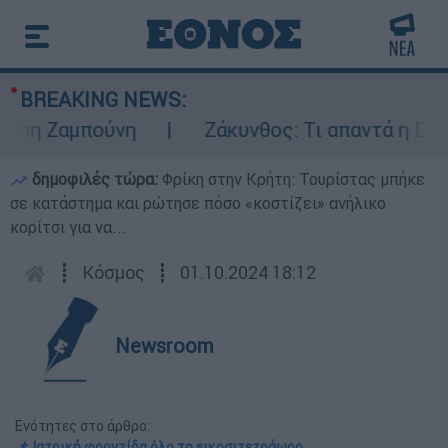
BREAKING NEWS:
εση Ζαμπούνη
Ζάκυνθος: Τι απαντά η ΕΛΑΣ 
δημοφιλές τώρα:
Φρίκη στην Κρήτη: Τουρίστας μπήκε
σε κατάστημα και ρώτησε πόσο «κοστίζει» ανήλικο
κορίτσι για να...
┋
Κόσμος
┋
01.10.2024 18:12
Newsroom
Ενότητες στο άρθρο:
📌 Ιατρική φροντίδα όλο το εικοσιτετράωρο