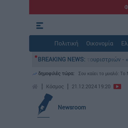
Φ
Πολιτική
Οικονομία
Ελ
 τους 8 βιασμούς τουριστριών - «Μόνο 3 περιστ
BREAKING NEWS:
δημοφιλές τώρα:
Σου καίει το μυαλό: Το 
┋
Κόσμος
┋
21.12.2024 19:20
Newsroom