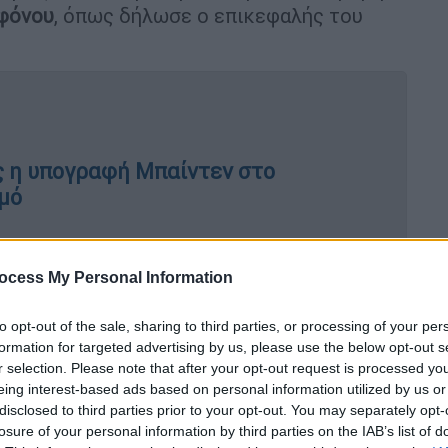
φόνου
, όπως δήλωσε ο επικεφαλής του
ς η υπογραφή Μπαίντεν στο
σμό
ocess My Personal Information
ασαφές, όμως η δυσαρέσκεια του υπόπτου
η
Γερμανία
στους Σαουδάραβες πρόσφυγες
to opt-out of the sale, sharing to third parties, or processing of your per
σε ο εισαγγελέας στην πόλη
Μαγδεμβούργο
formation for targeted advertising by us, please use the below opt-out s
r selection. Please note that after your opt-out request is processed y
θεσινή επίθεση, κατά την οποία πέντε
eing interest-based ads based on personal information utilized by us or
και ένα παιδί 9 ετών και περισσότεροι
disclosed to third parties prior to your opt-out. You may separately opt-
losure of your personal information by third parties on the IAB’s list of