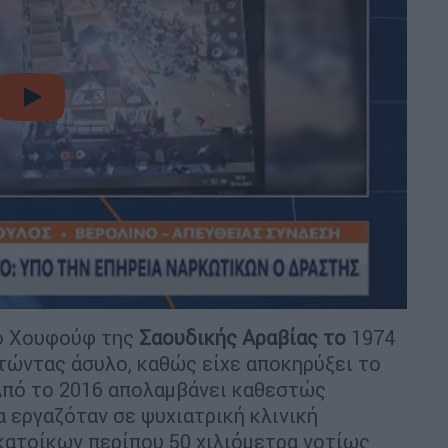
video
ο Χουφούφ της
Σαουδικής Αραβίας το
1974
ητώντας άσυλο, καθώς είχε αποκηρύξει το
 Από το 2016 απολαμβάνει καθεστώς
α εργαζόταν σε ψυχιατρική κλινική
 κατοίκων περίπου 50 χιλιόμετρα νοτίως