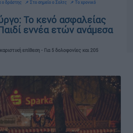
ε ο δράστης
📌 Στο σημείο ο Σολτς
📌 Το χρονικό
ργο: Το κενό ασφαλείας
 Παιδί εννέα ετών ανάμεσα
καριστική επίθεση - Για 5 δολοφονίες και 205