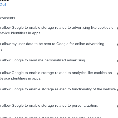
Out
τις έρευνες σύμφωνα με τη
Bild,
είναι πως ο
τ που του έγινε αμέσως μετά τη
σύλληψή
consents
ανικής
Αστυνομίας
μπορεί να ανιχνεύσει την
o allow Google to enable storage related to advertising like cookies on
ωτικών, όπως κάνναβη, οπιούχα, κοκαΐνη,
evice identifiers in apps.
 έκσταση) και βενζοδιαζεπίνες.
o allow my user data to be sent to Google for online advertising
s.
to allow Google to send me personalized advertising.
o allow Google to enable storage related to analytics like cookies on
evice identifiers in apps.
o allow Google to enable storage related to functionality of the website
video
o allow Google to enable storage related to personalization.
o allow Google to enable storage related to security, including