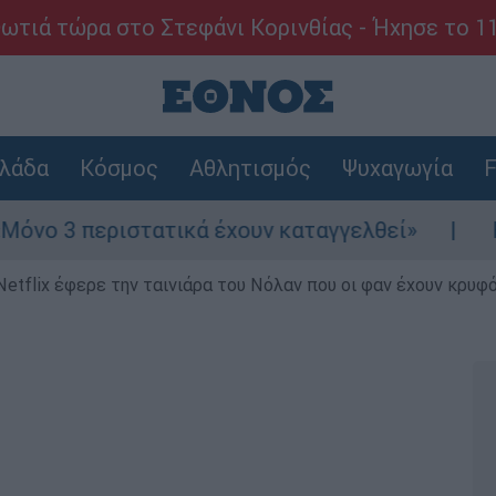
ωτιά τώρα στο Στεφάνι Κορινθίας - Ήχησε το 1
λάδα
Κόσμος
Αθλητισμός
Ψυχαγωγία
F
ατικά έχουν καταγγελθεί»
Κόλαφος ΟΟΣΑ: 
Netflix έφερε την ταινιάρα του Νόλαν που οι φαν έχουν κρυφό