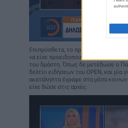
authenti
Επιπρόσθετα, το πρακτορείο Reuter
να είχε προειδοποιήσει τις γερμανικ
του δράστη. Όπως δε μετέδωσε ο Π
δελτίο ειδήσεων του OPEN, και μία 
ακατάληπτα έγραφε στα μέσα κοινωνι
είχε δώσε στις αρχές.