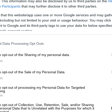
. This information may also be disclosed by us to third parties on the
IA
κε ο δράστης
Participants
that may further disclose it to other third parties.
 that this website/app uses one or more Google services and may gath
ην πλατεία μέσω της εισόδου διαφυγής και
including but not limited to your visit or usage behaviour. You may click 
 δεν υπήρχαν οδοφράγματα προκειμένου να
 to Google and its third-party tags to use your data for below specifi
ματα διάσωσης σε αυτή την περιοχή.
ogle consent section.
τηκε ο 5
0χρονος Σαουδάραβας
και έφτασε
l Data Processing Opt Outs
υγής.
o opt-out of the Sharing of my personal data.
ι φαίνεται ότι ενεργούσε μόνος του,
In
ας.
o opt-out of the Sale of my Personal Data.
In
ά του στα
social media
, ο σαουδάραβας
to opt-out of processing my Personal Data for Targeted
αναρτούσε μηνύματα υπέρ του
ακροδεξιού –
ing.
In
ur Deutschland [Εναλλακτική για τη
υνωμοσίας. Παράλληλα δε δεν έχανε την
o opt-out of Collection, Use, Retention, Sale, and/or Sharing
ersonal Data that Is Unrelated with the Purposes for which it
σκ
.
lected.