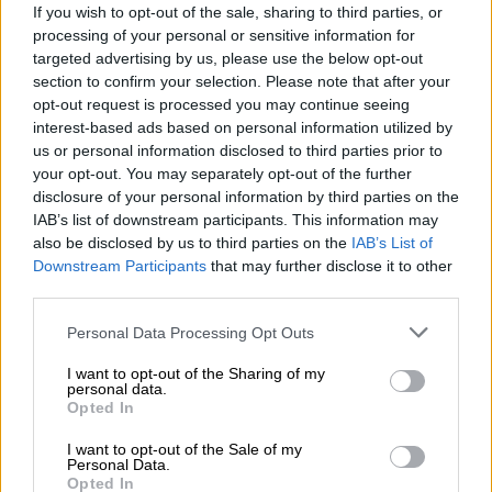
Δικαστήριο, όπου η πλειονότητα των
If you wish to opt-out of the sale, sharing to third parties, or
δικαστών είναι συντηρητικοί. Το
δικαστήριο
processing of your personal or sensitive information for
targeted advertising by us, please use the below opt-out
δέχθηκε στα μέσα Δεκεμβρίου να μελετήσει
section to confirm your selection. Please note that after your
στις 10 Ιανουαρίου το αίτημα εξέτασης της
opt-out request is processed you may continue seeing
συνταγματικότητας
του νόμου αυτού.
interest-based ads based on personal information utilized by
us or personal information disclosed to third parties prior to
Ο
Ντόναλντ Τραμπ
συναντήθηκε πρόσφατα
your opt-out. You may separately opt-out of the further
με τoν
διευθύνοντα
σύμβουλο του
TikTok
,
disclosure of your personal information by third parties on the
τον Σου Ζι Τσου, στην κατοικία του στη
IAB’s list of downstream participants. This information may
also be disclosed by us to third parties on the
IAB’s List of
Φλόριντα, και έχει εκφράσει πολλές φορές
Downstream Participants
that may further disclose it to other
την
υποστήριξή
του στο μέσο κοινωνικής
third parties.
δικτύωσης.
Please note that this website/app uses one or more Google
Personal Data Processing Opt Outs
services and may gather and store information including but
Αν και αρχικά ήταν αντίθετος με την
not limited to your visit or usage behaviour. You may click to
I want to opt-out of the Sharing of my
εφαρμογή, ο μελλοντικός πρόεδρος εκτιμά
personal data.
grant or deny consent to Google and its third-party tags to
Opted In
σήμερα πως του
επέτρεψε
να προσεγγίσει
use your data for below specified purposes in below Google
ένα νεαρό ακροατήριο και δήλωσε πρόσφατα
consent section.
I want to opt-out of the Sale of my
Personal Data.
πως έχει «αδυναμία» στο μέσο.
Opted In