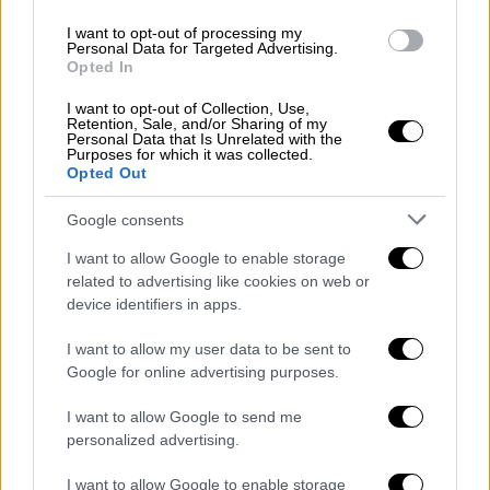
Έχει προσπαθήσει να το απαγορεύσει
I want to opt-out of processing my
Personal Data for Targeted Advertising.
το TikTok το 2020
Opted In
«Ο πρόεδρος Τραμπ είναι ο μοναδικός που
I want to opt-out of Collection, Use,
Retention, Sale, and/or Sharing of my
έχει την
απαραίτητη
εμπειρογνωμοσύνη για
Personal Data that Is Unrelated with the
Purposes for which it was collected.
να συνάπτει συμφωνίες, την εντολή της
Opted Out
κάλπης και την πολιτική
βούληση
να
διαπραγματευθεί μια λύση για να σωθεί η
Google consents
πλατφόρμα απαντώντας παράλληλα στις
I want to allow Google to enable storage
ανησυχίες εθνικής ασφάλειας που έχει
related to advertising like cookies on web or
εκφράσει το κράτος», αναφέρει η επιστολή
device identifiers in apps.
των
δικηγόρων
του.
I want to allow my user data to be sent to
Στην προσφυγή τους, το
TikTok
και η
Google for online advertising purposes.
ByteDance
δηλώνουν πως «το Κογκρέσο
I want to allow Google to send me
ενέκρινε έναν μαζικό και χωρίς προηγούμενο
personalized advertising.
περιορισμό της ελευθερίας του
λόγου
».
I want to allow Google to enable storage