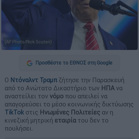
(AP Photo/Rick Scuteri)
Προσθέστε το ΕΘΝΟΣ στη Google
Ο
Ντόναλντ Τραμπ
ζήτησε την Παρασκευή
από το Ανώτατο Δικαστήριο των
ΗΠΑ
να
αναστείλει τον
νόμο
που απειλεί να
απαγορεύσει το μέσο κοινωνικής δικτύωσης
TikTok
στις
Ηνωμένες Πολιτείες
αν η
κινεζική μητρική
εταιρία
του δεν το
πουλήσει.