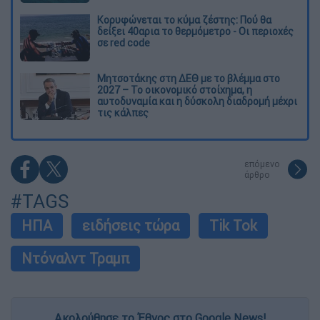
Κορυφώνεται το κύμα ζέστης: Πού θα
δείξει 40αρια το θερμόμετρο - Οι περιοχές
σε red code
Μητσοτάκης στη ΔΕΘ με το βλέμμα στο
2027 – Το οικονομικό στοίχημα, η
αυτοδυναμία και η δύσκολη διαδρομή μέχρι
τις κάλπες
επόμενο
άρθρο
#TAGS
ΗΠΑ
ειδήσεις τώρα
Tik Tok
Ντόναλντ Τραμπ
Ακολούθησε το Έθνος στο Google News!