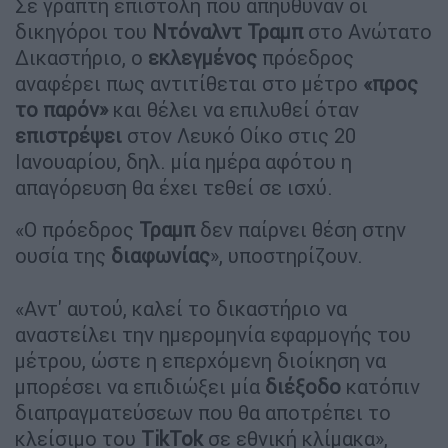
Σε γραπτή επιστολή που απηύθυναν οι
δικηγόροι του
Ντόναλντ Τραμπ
στο Ανώτατο
Δικαστήριο, ο
εκλεγμένος
πρόεδρος
αναφέρει πως αντιτίθεται στο μέτρο
«προς
το παρόν»
και θέλει να επιλυθεί όταν
επιστρέψει
στον Λευκό Οίκο στις 20
Ιανουαρίου, δηλ. μία ημέρα αφότου η
απαγόρευση θα έχει τεθεί σε ισχύ.
«Ο πρόεδρος
Τραμπ
δεν παίρνει θέση στην
ουσία της
διαφωνίας
», υποστηρίζουν.
«Αντ' αυτού, καλεί το δικαστήριο να
αναστείλει την ημερομηνία εφαρμογής του
μέτρου, ώστε η επερχόμενη διοίκηση να
μπορέσει να επιδιώξει μία
διέξοδο
κατόπιν
διαπραγματεύσεων που θα αποτρέπει το
κλείσιμο του
TikTok
σε εθνική κλίμακα»,