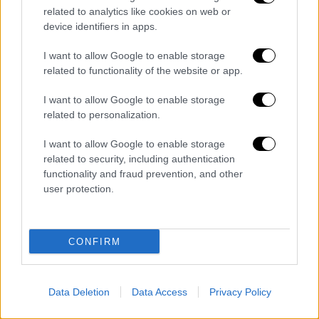
Σημειώνουν επίσης πως ο νόμος αναμένεται
related to analytics like cookies on web or
να τεθεί σε ισχύ την παραμονή της
device identifiers in apps.
ορκωμοσίας του Ντόναλντ
Τραμπ
.
I want to allow Google to enable storage
Όπως
αναφέρουν
οι δικηγόροι του
related to functionality of the website or app.
μελλοντικού προέδρου στην επιστολή τους:
I want to allow Google to enable storage
«Αυτό το
ατυχές
χρονοδιάγραμμα εμποδίζει
related to personalization.
την ικανότητα του προέδρου Τραμπ να
διαχειριστεί την εξωτερική πολιτική των
I want to allow Google to enable storage
Ηνωμένων Πολιτειών
και να επιδιώξει μια
related to security, including authentication
functionality and fraud prevention, and other
λύση που θα προστατεύει την εθνική
user protection.
ασφάλεια και θα διασφαλίζει παράλληλα σε
μια πλατφόρμα μέσου κοινωνικής δικτύωσης
που παρέχει μια υπηρεσία δημοφιλή σε
170
CONFIRM
εκατομμύρια
Αμερικανούς την
άσκηση
των
θεμελιωδών δικαιωμάτων της που
προβλέπονται από την Πρώτη Τροπολογία»
Data Deletion
Data Access
Privacy Policy
του Συντάγματος σε σχέση με την ελευθερία