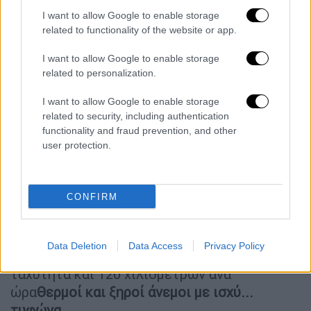
Σχεδόν
μια εβδομάδα
αφότου οι λόφοι στα
I want to allow Google to enable storage
περίχωρά του πήραν
φωτιά
, το
Λος Άντζελες
related to functionality of the website or app.
ζει με τον φόβο ότι οι
άνεμοι
θα ενισχύσουν
I want to allow Google to enable storage
και θα
εξαπλώσουν
τις
φλόγες
κι ότι θα
related to personalization.
υπάρξουν νέες εστίες.
I want to allow Google to enable storage
«Όχι μόνο αυτές οι
ακραίες
και
επικίνδυνες
related to security, including authentication
συνθήκες
περιπλέκουν μεγάλο μέρος του
functionality and fraud prevention, and other
αγώνα εναντίον των
πυρκαγιών
σε εξέλιξη,
user protection.
αλλά κάνουν πιθανότερη την εμφάνιση νέων
εστιών φωτιάς», προειδοποίησαν χθες
CONFIRM
Δευτέρα οι
Αμερικανοί μετεωρολόγοι.
Οι
συνθήκες στην περιοχή του
Λος Άντζελες
«ευνοούν σε ακραίο βαθμό» τις πυρκαγιές
Data Deletion
Data Access
Privacy Policy
και ήδη πνέουν εκεί ριπαίοι άνεμοι με
ταχύτητα και 120 χιλιομέτρων ανά
ώρα
Θερμοί και ξηροί άνεμοι με ισχύ...
τυφώνα