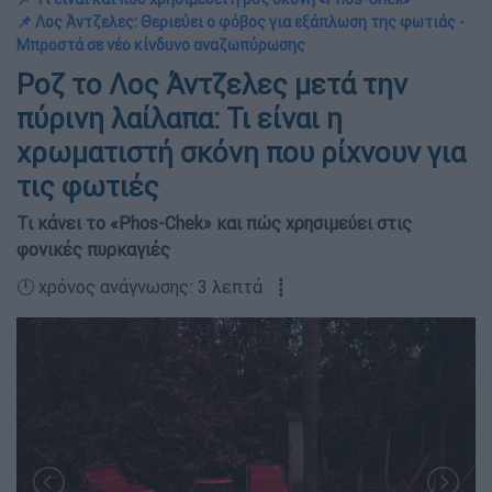
📌 Λος Άντζελες: Θεριεύει ο φόβος για εξάπλωση της φωτιάς -
Μπροστά σε νέο κίνδυνο αναζωπύρωσης
Ροζ το Λος Άντζελες μετά την
πύρινη λαίλαπα: Τι είναι η
χρωματιστή σκόνη που ρίχνουν για
τις φωτιές
Τι κάνει το «Phos-Chek» και πώς χρησιμεύει στις
φονικές πυρκαγιές
🕛 χρόνος ανάγνωσης: 3 λεπτά ┋