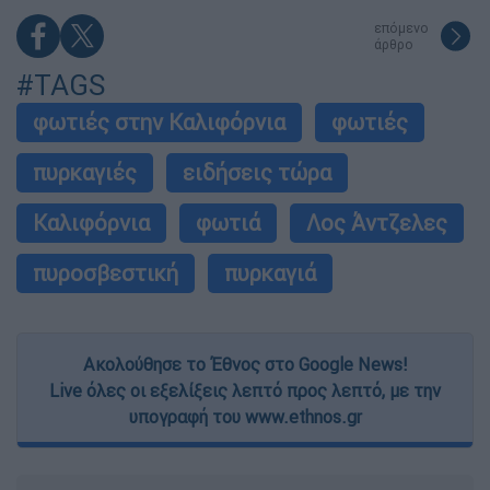
επόμενο
άρθρο
#TAGS
φωτιές στην Καλιφόρνια
φωτιές
πυρκαγιές
ειδήσεις τώρα
Καλιφόρνια
φωτιά
Λος Άντζελες
πυροσβεστική
πυρκαγιά
Ακολούθησε το Έθνος στο Google News!
Live όλες οι εξελίξεις λεπτό προς λεπτό, με την
υπογραφή του www.ethnos.gr