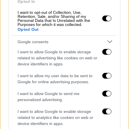
Opted In
που είναι επιρρεπές στην πυρκαγιά, για να
σταματήσει την εξάπλωση των φλογών στην
I want to opt-out of Collection, Use,
Retention, Sale, and/or Sharing of my
περιοχή αυτή.
Personal Data that Is Unrelated with the
Purposes for which it was collected.
Opted Out
Google consents
I want to allow Google to enable storage
related to advertising like cookies on web or
device identifiers in apps.
video
I want to allow my user data to be sent to
Google for online advertising purposes.
I want to allow Google to send me
personalized advertising.
Λος Άντζελες: Θεριεύει ο φόβος για
εξάπλωση της φωτιάς - Μπροστά σε
I want to allow Google to enable storage
related to analytics like cookies on web or
νέο κίνδυνο αναζωπύρωσης
device identifiers in apps.