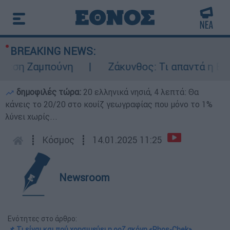
BREAKING NEWS:
η Ζαμπούνη
Ζάκυνθος: Τι απαντά η ΕΛΑΣ γι
δημοφιλές τώρα:
20 ελληνικά νησιά, 4 λεπτά: Θα
κάνεις το 20/20 στο κουίζ γεωγραφίας που μόνο το 1%
λύνει χωρίς...
┋
Κόσμος
┋
14.01.2025 11:25
Newsroom
Ενότητες στο άρθρο:
📌 Τι είναι και πού χρησιμεύει η ροζ σκόνη «Phos-Chek»