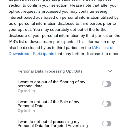
καθαρίζεται η σκόνη όταν ο κίνδυνος έχει
section to confirm your selection. Please note that after your
απομακρυνθεί. «Όσο περισσότερο στεγνώνει
opt-out request is processed you may continue seeing
το επιβραδυντικό, τόσο πιο δύσκολο είναι
interest-based ads based on personal information utilized by
να αφαιρεθεί εντελώς», αναφέρει η εταιρεία.
us or personal information disclosed to third parties prior to
your opt-out. You may separately opt-out of the further
Το ζεστό νερό και ένα ήπιο απορρυπαντικό
disclosure of your personal information by third parties on the
είναι αποτελεσματικά για την αφαίρεσή του
IAB’s list of downstream participants. This information may
από μικρές επιφάνειες, αναφέρει η εταιρεία.
also be disclosed by us to third parties on the
IAB’s List of
Για μεγαλύτερες επιφάνειες μπορούν να
Downstream Participants
that may further disclose it to other
third parties.
χρησιμοποιηθούν πιεστικά νερού.
Please note that this website/app uses one or more Google
Personal Data Processing Opt Outs
Η ακριβής φόρμουλα του Phos-Chek
δεν
services and may gather and store information including but
είναι δημόσια γνωστή, αλλά η εταιρεία έχει
not limited to your visit or usage behaviour. You may click to
I want to opt-out of the Sharing of my
personal data.
δηλώσει στο παρελθόν ότι το προϊόν
grant or deny consent to Google and its third-party tags to
Opted In
use your data for below specified purposes in below Google
αποτελείται κατά 80% από νερό, 14% από
consent section.
I want to opt-out of the Sale of my
άλατα τύπου λιπάσματος, 6% από χρωστικές
Personal Data.
ουσίες και αναστολείς διάβρωσης. Το
Opted In
επιβραδυντικό συνήθως ψεκάζεται γύρω
I want to opt-out of processing my
από μια
πυρκαγιά
σε βλάστηση και έδαφος
Personal Data for Targeted Advertising.