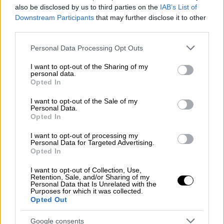
also be disclosed by us to third parties on the
IAB’s List of
ποτέ από τα κυριαρχικά της δικαιώματα στη
Downstream Participants
that may further disclose it to other
Γαλάζια Πατρίδα».
third parties.
Γαμήλιο γλέντι ένας πόλεμος με την
Please note that this website/app uses one or more Google
Personal Data Processing Opt Outs
services and may gather and store information including but
Ελλάδα
not limited to your visit or usage behaviour. You may click to
I want to opt-out of the Sharing of my
personal data.
grant or deny consent to Google and its third-party tags to
Ο Μπαχτσελί έκλεισε μάλιστα την αναφορά
Opted In
use your data for below specified purposes in below Google
του στην Ελλάδα με μια φράση που
consent section.
I want to opt-out of the Sale of my
ισορροπεί επικίνδυνα ανάμεσα σε απειλή και
Personal Data.
Opted In
επίκληση για στρατιωτική δράση. Ο εταίρος
του Τούρκου προέδρου διαμηνύει ότι η
I want to opt-out of processing my
Personal Data for Targeted Advertising.
Ελλάδα, εάν συνταχθεί με τη Δύση και
Opted In
ακολουθήσει μια στρατηγική αντίθετη στα
I want to opt-out of Collection, Use,
τουρκικά συμφέροντα, θα πρέπει να αναμένει
Retention, Sale, and/or Sharing of my
έναν πόλεμο, ο οποίος θα είναι για την
Personal Data that Is Unrelated with the
Purposes for which it was collected.
Τουρκία ένα «γαμήλιο γλέντι», όπως λέει
Opted Out
ειρωνικά.
Google consents