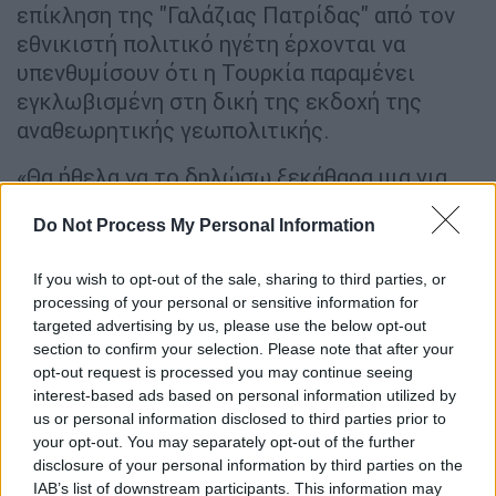
επίκληση της "Γαλάζιας Πατρίδας" από τον
εθνικιστή πολιτικό ηγέτη έρχονται να
υπενθυμίσουν ότι η Τουρκία παραμένει
εγκλωβισμένη στη δική της εκδοχή της
αναθεωρητικής γεωπολιτικής.
«Θα ήθελα να το δηλώσω ξεκάθαρα μια για
πάντα: ειδικά τα Δωδεκάνησα
Do Not Process My Personal Information
σφετερίστηκαν και εκλάπησαν από το
τουρκικό έθνος, τον αρχικό τους ιδιοκτήτη,
If you wish to opt-out of the sale, sharing to third parties, or
με παιχνίδια στο πόδι. Ακόμα και αν η
processing of your personal or sensitive information for
Τουρκία μπορεί να ζήσει χωρίς τα
targeted advertising by us, please use the below opt-out
Δωδεκάνησα, είναι ένα ακατέργαστο όνειρο
section to confirm your selection. Please note that after your
opt-out request is processed you may continue seeing
για τα Δωδεκάνησα να ζήσουν χωρίς την
interest-based ads based on personal information utilized by
Τουρκία. Η επιδίωξη μιας επιθετικής και
us or personal information disclosed to third parties prior to
επεκτατικής πολιτικής στην απέναντι όχθη
your opt-out. You may separately opt-out of the further
του Αιγαίου δεν ωφελεί κανέναν, ειδικά την
disclosure of your personal information by third parties on the
επίδοξη χώρα. Η Τουρκία δεν θα παραιτηθεί
IAB’s list of downstream participants. This information may