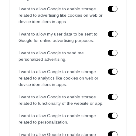
«Ακριβώς όπως 103 χρόνια πριν, η Τουρκία
I want to allow Google to enable storage
δεν θα είναι ποτέ ο προφανής ηττημένος
related to advertising like cookies on web or
που βασίζεται στη γλώσσα του πολέμου και
device identifiers in apps.
των όπλων, όταν η ειρηνική διπλωματία και
I want to allow my user data to be sent to
οι σχέσεις καλής γειτονίας θα έπρεπε να
Google for online advertising purposes.
θεωρούνται ριζωμένες.
I want to allow Google to send me
Λέω ανοιχτά και με κάθε προσοχή ότι δεν
personalized advertising.
χρειάζεται καν να πούμε τί θα συμβεί, αν η
I want to allow Google to enable storage
Ελλάδα βρεθεί ξανά δίπλα με τις δυτικές
related to analytics like cookies on web or
χώρες, όπως έγινε τη δεκαετία του 1920.
device identifiers in apps.
Συμβουλεύω την κυβέρνηση της Αθήνας να
είναι προσεκτική. Πιστεύω ότι όλοι θα
I want to allow Google to enable storage
related to functionality of the website or app.
κερδίσουν με την ειρήνη
. Αν όμως χρειαστεί
να πολεμήσουμε για την ειρήνη, λέω ότι θα
I want to allow Google to enable storage
αποτελεί για εμάς γαμήλιο γλέντι. Ζητώ από
related to personalization.
τον Αλλάχ τον Παντοδύναμο να θυσιάσουμε
I want to allow Google to enable storage