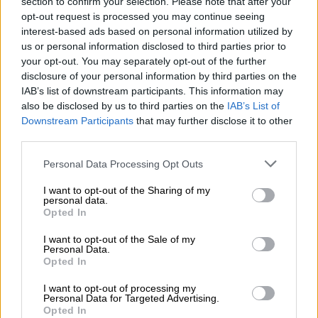
section to confirm your selection. Please note that after your
ανακοίνωσαν οι αρχές. Ο Γιουν, που
opt-out request is processed you may continue seeing
αντιμετωπίζει
δίωξη
για «
ανταρσία
»
interest-based ads based on personal information utilized by
εξαιτίας της
κήρυξης στρατιωτικού νόμου
-η
us or personal information disclosed to third parties prior to
your opt-out. You may separately opt-out of the further
κατηγορία επισύρει ως ακόμη και την ποινή
disclosure of your personal information by third parties on the
του θανάτου- είναι ο πρώτος αρχηγός του
IAB’s list of downstream participants. This information may
νοτιοκορεατικού κράτους που
also be disclosed by us to third parties on the
IAB’s List of
συλλαμβάνεται στην ιστορία της χώρας.
Downstream Participants
that may further disclose it to other
third parties.
Αστυνομικοί, εισαγγελείς και άλλα στελέχη
της υπηρεσίας ερευνών για διαφθορά
Please note that this website/app uses one or more Google
Personal Data Processing Opt Outs
υψηλών προσώπων μετήγαγαν τον παυθέντα
services and may gather and store information including but
not limited to your visit or usage behaviour. You may click to
I want to opt-out of the Sharing of my
αρχηγό του κράτους στα γραφεία της
personal data.
grant or deny consent to Google and its third-party tags to
εισαγγελίας για να ανακριθεί, σύμφωνα με το
Opted In
use your data for below specified purposes in below Google
επίσημο νοτιοκορεατικό πρακτορείο
consent section.
I want to opt-out of the Sale of my
ειδήσεων Yonhap.
Personal Data.
Opted In
I want to opt-out of processing my
ΔΙΑΒΑΣΤΕ ΕΠΙΣΗΣ
Personal Data for Targeted Advertising.
Opted In