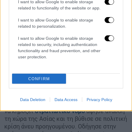
I want to allow Google to enable storage
συγκεντρωμένους υποστηρικτές
του και
related to functionality of the website or app.
βουλευτές της παράταξής του
, του
I want to allow Google to enable storage
Κόμματος της Εξουσίας στον Λαό, που είχαν
related to personalization.
συγκεντρωθεί εκεί για να προσπαθήσουν να
εμποδίσουν τη σύλληψή του. Ξέσπασαν
I want to allow Google to enable storage
μικροεπεισόδια.
related to security, including authentication
functionality and fraud prevention, and other
Ο ίδιος ο Γιουν ανέφερε πως
αποφάσισε να
user protection.
παραδοθεί
παρότι θεωρεί παράνομη τη
διαδικασία για να αποφευχθεί
CONFIRM
«αιματοχυσία».Η υπεράσπιση του Γιουν
ερίζει εξαρχής πως η σύλληψη του Γιουν
είναι
παράνομη
, ενέργεια με μοναδικό σκοπό
Data Deletion
Data Access
Privacy Policy
τη δημόσια ταπείνωσή του. Η απόφαση του
να κηρύξει
στρατιωτικό νόμο
άφησε άναυδη
τη χώρα της Ασίας και τη βύθισε σε πολιτική
κρίση άνευ προηγουμένου. Οδήγησε στην