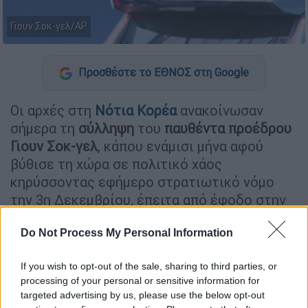
Γιουν Σοκ-γελ/AP
Προσθέστε το ΕΘΝΟΣ στη Google
Οι αρχές στη
Νότια Κορέα
ανακοίνωσαν
σήμερα τη
σύλληψη
του
παυθέντα προέδρου
Γιουν Σοκ-γελ
, κάπου ενάμισι μήνα αφού
βύθισε τη χώρα σε πολιτικό χάος
κηρύσσοντας εφήμερο στρατιωτικό νόμο
την 3η Δεκεμβρίου, έπειτα από έφοδο στην
κατοικία του.
Do Not Process My Personal Information
Η ομάδα που διενεργεί την έρευνα σε βάρος
του «
εκτέλεσε ένταλμα σύλληψης
του
If you wish to opt-out of the sale, sharing to third parties, or
προέδρου Γιουν Σοκ-γελ σήμερα στις 10:33»
processing of your personal or sensitive information for
targeted advertising by us, please use the below opt-out
(σ.σ. τοπική ώρα· 03:33 ώρα Ελλάδας),