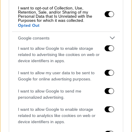
Κόσμος
|
14.01.2025 16:00
I want to opt-out of Collection, Use,
Εθνικιστικό κρεσέντο Μπαχτσελί:
Retention, Sale, and/or Sharing of my
Δεν νοούνται Δωδεκάνησα χωρίς την
Personal Data that Is Unrelated with the
Purposes for which it was collected.
Τουρκία!
Opted Out
Google consents
Κόσμος
|
14.01.2025 16:34
I want to allow Google to enable storage
Θέλει να εξαγοράσει το TikTok ο
related to advertising like cookies on web or
Μασκ; Τι απαντά η εταιρεία
device identifiers in apps.
I want to allow my user data to be sent to
Google for online advertising purposes.
Κινητοποιήθηκαν 3.000 αστυνομικοί
I want to allow Google to send me
για να τον συλλάβουν
personalized advertising.
Πάνω από
3.000 αστυνομικοί και ερευνητές
I want to allow Google to enable storage
συγκεντρώθηκαν στην
κατοικία
του
related to analytics like cookies on web or
device identifiers in apps.
παυθέντα προέδρου πριν από τα
ξημερώματα,
διαπερνώντας