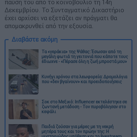
παύση του από το κοινοβούλιο τη 14η
Δεκεμβρίου. Το Συνταγματικό Δικαστήριο
έχει αρχίσει να εξετάζει αν πράγματι θα
απομακρυνθεί από την εξουσία.
Διαβάστε ακόμη
Τα «γεράκια» της Ψάθας: Έσωσαν από τη
μεγάλη φωτιά τη γειτονιά που κάποτε τους
έδιωχνε - «Πέρασε όλη η ζωή μπροστά μου»
Κυνήγι χρόνου στα λεωφορεία: Δρομολόγια
που «δεν βγαίνουν» και προειδοποιήσεις
Σοκ στο Μεξικό: Influencer εκτελέστηκε σε
ζωντανή μετάδοση - Τον πυροβόλησαν στο
κεφάλι
Παιδιά ζούσαν για μέρες με τη νεκρή
μητέρα τους και τον πρώην της: Η
μυστηριώδης υπόθεση και το livestream