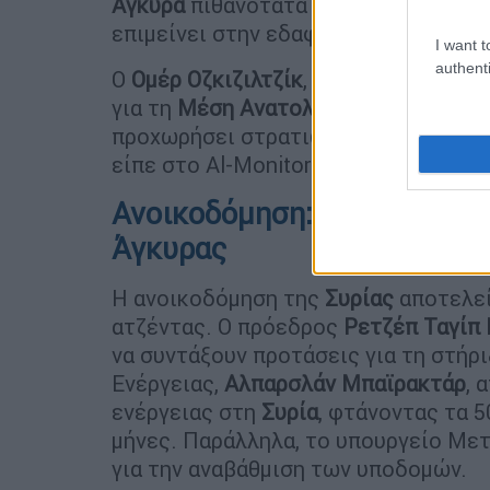
Άγκυρα
πιθανότατα θα συνεχίσει τις 
επιμείνει στην εδαφική ακεραιότητα 
I want t
authenti
Ο
Ομέρ Οζκιζιλτζίκ
, συνεργάτης στο 
για τη
Μέση Ανατολή
, συμφωνεί. «Η
προχωρήσει στρατιωτικά στη
Συρία
γ
είπε στο Al-Monitor.
Ανοικοδόμηση: Η Συρία το 
Άγκυρας
Η ανοικοδόμηση της
Συρίας
αποτελεί
ατζέντας. Ο πρόεδρος
Ρετζέπ Ταγίπ
να συντάξουν προτάσεις για τη στήρ
Ενέργειας,
Αλπαρσλάν Μπαϊρακτάρ
, 
ενέργειας στη
Συρία
, φτάνοντας τα 
μήνες. Παράλληλα, το υπουργείο Μ
για την αναβάθμιση των υποδομών.