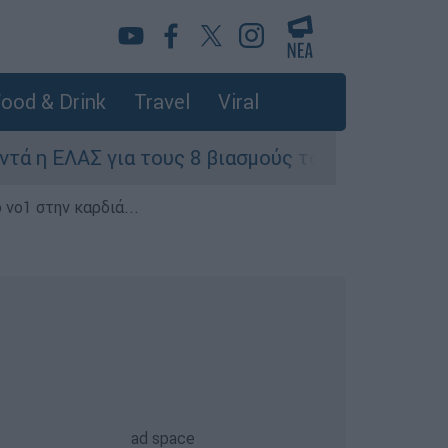
ood & Drink
Travel
Viral
 για τους 8 βιασμούς τουριστριών - «Μόνο 3 περ
 νο1 στην καρδιά...