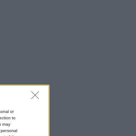
sonal or
ection to
ou may
 personal