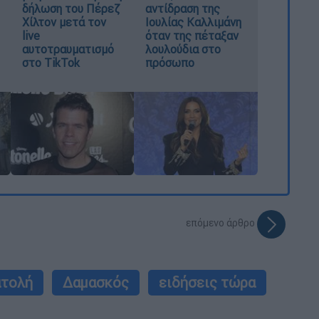
δήλωση του Πέρεζ
αντίδραση της
Χίλτον μετά τον
Ιουλίας Καλλιμάνη
live
όταν της πέταξαν
αυτοτραυματισμό
λουλούδια στο
στο TikTok
πρόσωπο
επόμενο άρθρο
ατολή
Δαμασκός
ειδήσεις τώρα