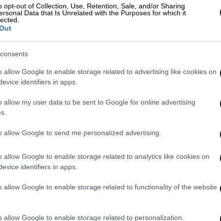
 το βασικό θέμα της
ατζέντας
, καθώς η
o opt-out of Collection, Use, Retention, Sale, and/or Sharing
ersonal Data that Is Unrelated with the Purposes for which it
ακές Δημοκρατικές Δυνάμεις
(YPG) ως
lected.
Out
ικών,
Χακάν Φιντάν
, τόνισε την
consents
από την τρομοκρατία θα είναι μία από τις
o allow Google to enable storage related to advertising like cookies on
evice identifiers in apps.
χάν
, αναλυτής στο κέντρο σκέψης
Center for
o allow my user data to be sent to Google for online advertising
γκυρα
, προειδοποιούν ότι η
Τουρκία
s.
 διαβουλεύσεις αντί για στρατιωτικές
to allow Google to send me personalized advertising.
 την αποσταθεροποίηση της νέας συριακής
o allow Google to enable storage related to analytics like cookies on
evice identifiers in apps.
ήσει άμεση πίεση στη συριακή διοίκηση
, η προτεραιότητα της
Τουρκίας
είναι
o allow Google to enable storage related to functionality of the website
αδικασία πολιτικής μετάβασης στη
Συρία
»,
ink tank Al-Monitor
, ενώ πρόσθεσε ότι η
o allow Google to enable storage related to personalization.