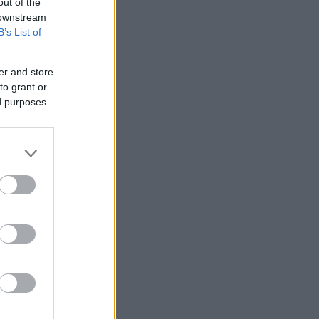
out of the
 downstream
B’s List of
er and store
to grant or
ed purposes