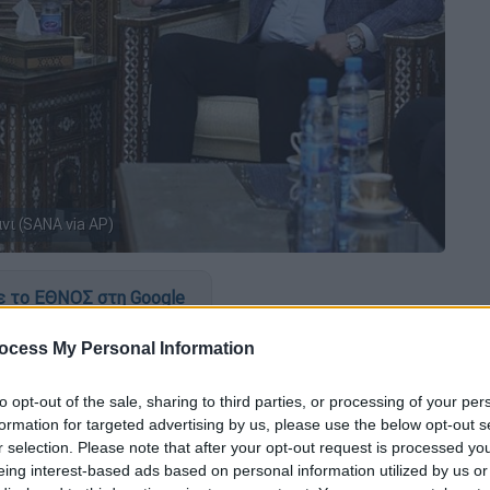
νι (SANA via AP)
 το ΕΘΝΟΣ στη Google
ocess My Personal Information
ικών της
Συρίας
,
Ασάντ αλ-Σιμπανί
, η
ρα στην
Άγκυρα
για να συναντήσει τους
to opt-out of the sale, sharing to third parties, or processing of your per
τάν
,
Γιασάρ Γκιουλέρ
και
Ιμπραήμ Καλίν
.
formation for targeted advertising by us, please use the below opt-out s
r selection. Please note that after your opt-out request is processed y
eing interest-based ads based on personal information utilized by us or