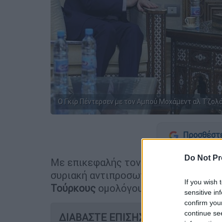
Ο Γκιρ Πέντερσεν με τον Αμπού Μοχάμεντ αλ Τζολά
Προσθέστε
Do Not Pr
Με επικεφαλής τον υπουργό Εξωτερ
συριακή αντιπροσωπεία φτάνει σήμε
If you wish 
Τούρκους
ομολόγους της,
Χακάν Φιν
sensitive in
confirm you
continue se
ΔΙΑΒΑΣΤΕ ΕΠΙΣΗΣ