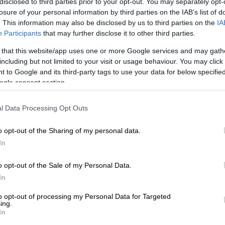
disclosed to third parties prior to your opt-out. You may separately opt-
losure of your personal information by third parties on the IAB’s list of
. This information may also be disclosed by us to third parties on the
IA
η (15/1) ο ΥΠΕΞ της νέας κυβέρνησης
Participants
that may further disclose it to other third parties.
 that this website/app uses one or more Google services and may gath
including but not limited to your visit or usage behaviour. You may click 
 to Google and its third-party tags to use your data for below specifi
ιλώντας άπταιστα τουρκικά, δήλωσε:
ogle consent section.
α, θα κάνουμε την πρώτη μας επίσημη
l Data Processing Opt Outs
ρατία της
Τουρκίας
», προσθέτοντας ότι η
 τον συριακό λαό εδώ και 14 χρόνια».
o opt-out of the Sharing of my personal data.
In
δεσμοί του με την
Τουρκία
, ως απόφοιτος
ης
Κωνσταντινούπολης
, αναμένεται να
o opt-out of the Sale of my Personal Data.
εις για τη νέα εποχή συνεργασίας που
In
to opt-out of processing my Personal Data for Targeted
ing.
Συρίας στο επίκεντρο
In