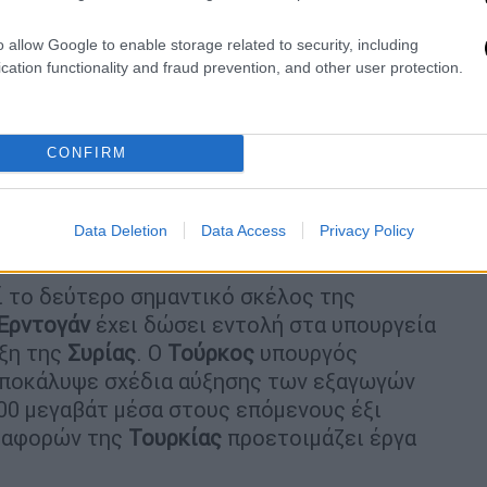
πολιτικές διαπραγματεύσεις και θα
της Συρίας.
o allow Google to enable storage related to security, including
cation functionality and fraud prevention, and other user protection.
«Σχέδιο Συρία» του Ατλαντικού Συμβουλίου
Τουρκία
προτιμά επί του παρόντος να μην
ιατί προτιμά το YPG να καταθέσει τα όπλα»,
CONFIRM
νέο στρατηγικό στοίχημα της
Data Deletion
Data Access
Privacy Policy
 το δεύτερο σημαντικό σκέλος της
 Ερντογάν
έχει δώσει εντολή στα υπουργεία
ιξη της
Συρίας
. Ο
Τούρκος
υπουργός
αποκάλυψε σχέδια αύξησης των εξαγωγών
500 μεγαβάτ μέσα στους επόμενους έξι
εταφορών της
Τουρκίας
προετοιμάζει έργα