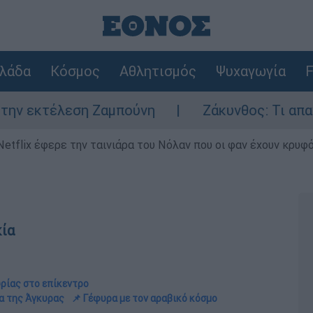
λάδα
Κόσμος
Αθλητισμός
Ψυχαγωγία
F
εση Ζαμπούνη
Ζάκυνθος: Τι απαντά η ΕΛΑΣ
Netflix έφερε την ταινιάρα του Νόλαν που οι φαν έχουν κρυφό
κία
υρίας στο επίκεντρο
μα της Άγκυρας
📌 Γέφυρα με τον αραβικό κόσμο