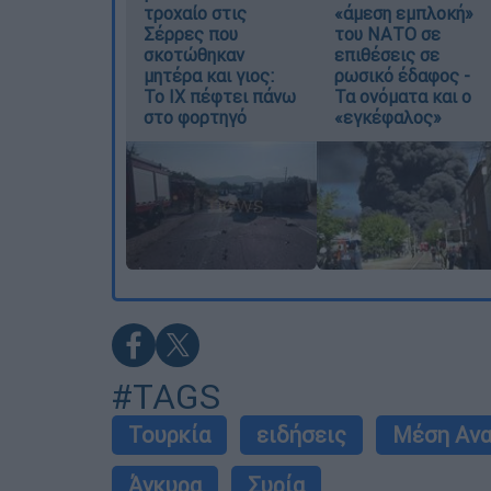
τροχαίο στις
«άμεση εμπλοκή»
Σέρρες που
του ΝΑΤΟ σε
σκοτώθηκαν
επιθέσεις σε
μητέρα και γιος:
ρωσικό έδαφος -
Το ΙΧ πέφτει πάνω
Τα ονόματα και ο
στο φορτηγό
«εγκέφαλος»
#TAGS
Τουρκία
ειδήσεις
Μέση Αν
Άγκυρα
Συρία