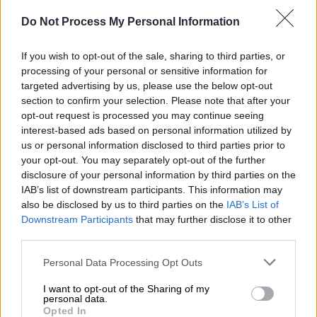
Κόσμος
|
13.02.2025 08:28
Εύθραυστη εκεχειρία στη Γάζα: Το
Do Not Process My Personal Information
Ισραήλ απειλεί να εξαπολύσει «νέο»
πόλεμο απέναντι στη Χαμάς
If you wish to opt-out of the sale, sharing to third parties, or
processing of your personal or sensitive information for
targeted advertising by us, please use the below opt-out
Κόσμος
|
14.02.2025 20:00
section to confirm your selection. Please note that after your
Ερντογάν κατά Τραμπ: Θηριωδία το
opt-out request is processed you may continue seeing
interest-based ads based on personal information utilized by
σχέδιο για τη Γάζα - Μήνυμα
us or personal information disclosed to third parties prior to
επέμβασης στη Συρία
your opt-out. You may separately opt-out of the further
disclosure of your personal information by third parties on the
IAB’s list of downstream participants. This information may
also be disclosed by us to third parties on the
IAB’s List of
Νέα ανταλλαγή ομήρων μεταξύ
Downstream Participants
that may further disclose it to other
third parties.
Χαμάς και Ισράηλ: Ποιοι είναι οι τρεις
Ισραηλινοί που απελευθερώθηκαν
Please note that this website/app uses one or more Google
Personal Data Processing Opt Outs
services and may gather and store information including but
not limited to your visit or usage behaviour. You may click to
I want to opt-out of the Sharing of my
Λίγο μετά τις 10:00 το πρωί του Σαββάτου
personal data.
grant or deny consent to Google and its third-party tags to
(15/2) ξεκίνησε η απελευθέρωση των τριών
Opted In