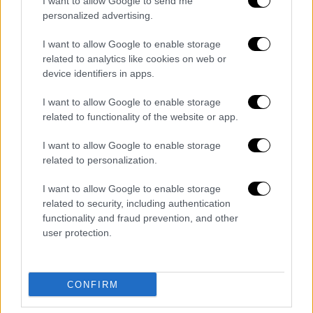
I want to allow Google to send me
ανακοίνωσή του.
personalized advertising.
Οι τρεις όμηροι ανέβηκαν στην εξέδρα που
I want to allow Google to enable storage
related to analytics like cookies on web or
είχε στηθεί κρατώντας έγγραφα
device identifiers in apps.
«
απελευθέρωσης
» με τις
φωτογραφίες
τους,
καθώς κάμερες και μικρά drones κατέγραφαν
I want to allow Google to enable storage
τη σκηνή.
related to functionality of the website or app.
Οι τρεις άνδρες αναγκάστηκαν να πουν λίγες
I want to allow Google to enable storage
related to personalization.
κουβέντες μέσω μικροφώνου στο πλήθος
που είχε συγκεντρωθεί εκεί. Στη συνέχεια
I want to allow Google to enable storage
παραδόθηκαν στην Διεθνή Επιτροπή του
related to security, including authentication
Ερυθρού Σταυρού, η οποία τους μετέφερε
functionality and fraud prevention, and other
user protection.
έπειτα στον ισραηλινό στρατό. Πλέον,
οδηγούνται στο Ισραήλ σε νοσοκομεία για να
υποβληθούν σε
ιατρικές εξετάσεις
.
CONFIRM
Στον Χόρντ δόθηκε επίσης μια
κλεψύδρα
,