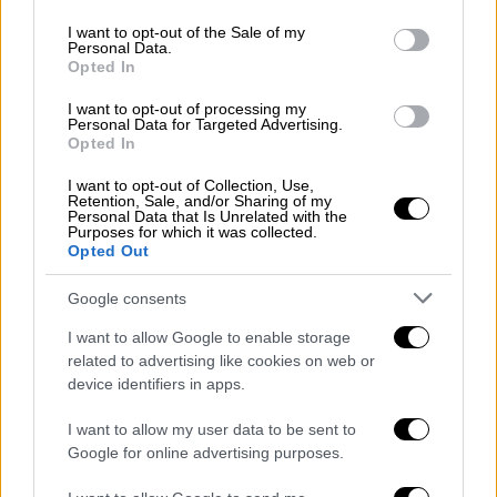
use your data for below specified purposes in below Google
ομήρων από τους μαχητές της
Χαμάς
, με
consent section.
I want to opt-out of the Sale of my
δυνάμεις του Ερυθρού Σταυρού να τους
Personal Data.
Opted In
παραλαμβάνουν και να τους παραδίδουν
ακολούθως σε επίλεκτη ομάδα του
I want to opt-out of processing my
Personal Data for Targeted Advertising.
ισραηλινού στρατού.
Opted In
Ποιοι είναι οι τρεις ισραηλινοί που
I want to opt-out of Collection, Use,
Retention, Sale, and/or Sharing of my
απελευθερώθηκαν
Personal Data that Is Unrelated with the
Purposes for which it was collected.
Opted Out
Οι τρεις Ισραηλινοί όμηροι έφθασαν στο
Ισραήλ, ανακοίνωσε ο ισραηλινός στρατός. Ο
Google consents
Ρωσοϊσραηλινός Σάσα Τρουφάνοφ, ο
I want to allow Google to enable storage
Αμερικανοϊσραηλινός Σαγκί Ντέκελ-Χεν και
related to advertising like cookies on web or
ο Αργεντινοϊσραηλινός Ιαΐρ Χορν «διέσχισαν
device identifiers in apps.
τα σύνορα με το ισραηλινό έδαφος» και
I want to allow my user data to be sent to
μεταβαίνουν στο σημείο όπου θα
Google for online advertising purposes.
συναντήσουν μέλη των οικογενειών τους,
ανέφερε ο ισραηλινός στρατός σε σύντομη