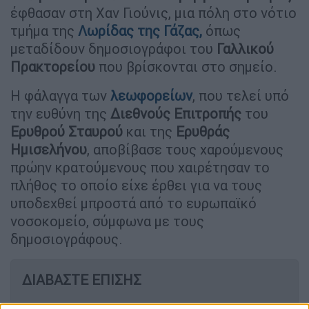
έφθασαν στη Χαν Γιούνις, μια πόλη στο νότιο
τμήμα της
Λωρίδας της Γάζας,
όπως
μεταδίδουν δημοσιογράφοι του
Γαλλικού
Πρακτορείου
που βρίσκονται στο σημείο.
Η φάλαγγα των
λεωφορείων
, που τελεί υπό
την ευθύνη της
Διεθνούς
Επιτροπής
του
Ερυθρού
Σταυρού
και της
Ερυθράς
Ημισελήνου
, αποβίβασε τους χαρούμενους
πρώην κρατούμενους που χαιρέτησαν το
πλήθος το οποίο είχε έρθει για να τους
υποδεχθεί μπροστά από το ευρωπαϊκό
νοσοκομείο, σύμφωνα με τους
δημοσιογράφους.
ΔΙΑΒΑΣΤΕ ΕΠΙΣΗΣ