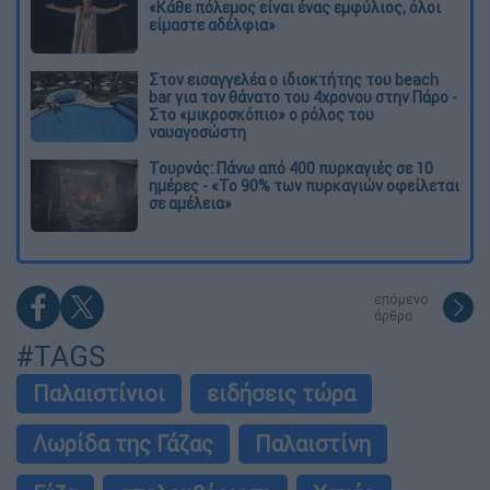
«Κάθε πόλεμος είναι ένας εμφύλιος, όλοι
είμαστε αδέλφια»
Στον εισαγγελέα ο ιδιοκτήτης του beach
bar για τον θάνατο του 4χρονου στην Πάρο -
Στο «μικροσκόπιο» ο ρόλος του
ναυαγοσώστη
Τουρνάς: Πάνω από 400 πυρκαγιές σε 10
ημέρες - «Το 90% των πυρκαγιών οφείλεται
σε αμέλεια»
επόμενο
άρθρο
#TAGS
Παλαιστίνιοι
ειδήσεις τώρα
Λωρίδα της Γάζας
Παλαιστίνη