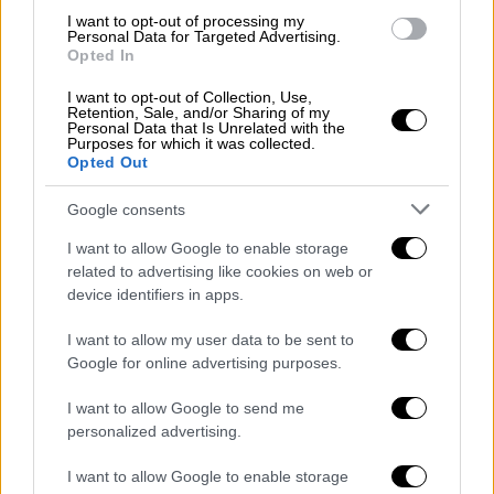
296.980 αφίξεις.
I want to opt-out of processing my
Personal Data for Targeted Advertising.
Opted In
Η Ελλάδα ως «οικονομική επιλογή»
για τους Τούρκους
I want to opt-out of Collection, Use,
Retention, Sale, and/or Sharing of my
Personal Data that Is Unrelated with the
Τα ρεπορτάζ επισημαίνουν ότι η τάση αυτή
Purposes for which it was collected.
Opted Out
έχει άμεση σχέση με τις δυσβάσταχτες
αυξήσεις στις τιμές των
τουρκικών
Google consents
τουριστικών προορισμών.
I want to allow Google to enable storage
related to advertising like cookies on web or
Το υψηλό κόστος διακοπών στην Τουρκία
device identifiers in apps.
στρέφει τους τουρίστες προς την
Ελλάδα
,
παρόλο που «η ίδια θάλασσα και ο ίδιος
I want to allow my user data to be sent to
ήλιος υπάρχουν και εδώ, αλλά οι
Google for online advertising purposes.
ασυνήθιστες αυξήσεις στις τιμές
I want to allow Google to send me
καταλυμάτων, τροφίμων και ποτών κάνουν
personalized advertising.
την
Ελλάδα
πιο ελκυστική», αναφέρουν.
I want to allow Google to enable storage