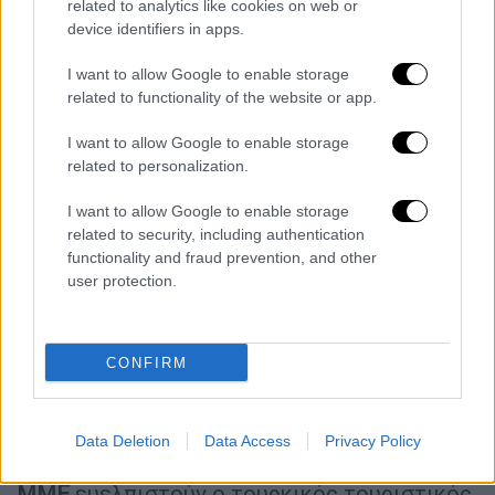
Επισημαίνεται επίσης πως η σχέση τιμής-
related to analytics like cookies on web or
ποιότητας είναι καλύτερη στην
Ελλάδα
,
device identifiers in apps.
γεγονός που οδηγεί πολλούς
Τούρκους
να
I want to allow Google to enable storage
επιλέγουν τα ελληνικά νησιά έναντι των
related to functionality of the website or app.
εγχώριων προορισμών.
I want to allow Google to enable storage
«Κάναμε την Ελλάδα πλούσια» είναι ο
related to personalization.
χαρακτηριστικός τίτλος της φιλο-
I want to allow Google to enable storage
κυβερνητικής εφημερίδας Σαμπάχ. «Έχουμε
related to security, including authentication
ωφελήσει την Ελλάδα, έναν από τους
functionality and fraud prevention, and other
ανταγωνιστές μας στον τουρισμό, κατά
user protection.
10%», υπογραμμίζουν.
Οι επιπτώσεις στην τουρκική
CONFIRM
τουριστική βιομηχανία
Οι
Τούρκοι τουριστικοί επιχειρηματίες
Data Deletion
Data Access
Privacy Policy
βλέπουν τις εξελίξεις με ανησυχία και τα
ΜΜΕ
ευελπιστούν ο τουρκικός τουριστικός