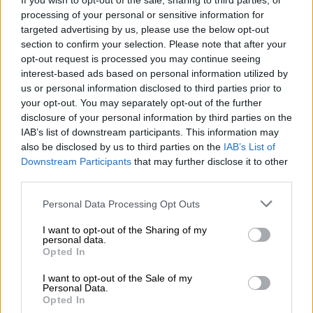
If you wish to opt-out of the sale, sharing to third parties, or
Σύμφωνα με το ρεπορτάζ, «τα ελληνικά νησιά
processing of your personal or sensitive information for
γέμισαν από τουρίστες από την
Τουρκία
», με
targeted advertising by us, please use the below opt-out
πλοία να αναχωρούν από τα λιμάνια της
section to confirm your selection. Please note that after your
Σμύρνης, της
Αλικαρνασσού
, του
Αϊβαλιού
,
opt-out request is processed you may continue seeing
interest-based ads based on personal information utilized by
της
Μαρμαρίδας
και άλλων περιοχών.
us or personal information disclosed to third parties prior to
your opt-out. You may separately opt-out of the further
ΔΙΑΒΑΣΤΕ ΕΠΙΣΗΣ
disclosure of your personal information by third parties on the
IAB’s list of downstream participants. This information may
also be disclosed by us to third parties on the
IAB’s List of
Κόσμος
|
19.02.2025 16:16
Downstream Participants
that may further disclose it to other
Η Χαμάς δηλώνει έτοιμη να
third parties.
απελευθερώσει όλους τους ομήρους
Please note that this website/app uses one or more Google
στην επόμενη φάση της εκεχειρίας
Personal Data Processing Opt Outs
services and may gather and store information including but
not limited to your visit or usage behaviour. You may click to
I want to opt-out of the Sharing of my
personal data.
grant or deny consent to Google and its third-party tags to
Opted In
use your data for below specified purposes in below Google
Το καθεστώς βίζα-express στην πύλη έχει
consent section.
I want to opt-out of the Sale of my
επιταχύνει τη ροή των επισκεπτών με τον
Personal Data.
Opted In
Αύγουστο να είναι ο πιο δημοφιλής μήνας με