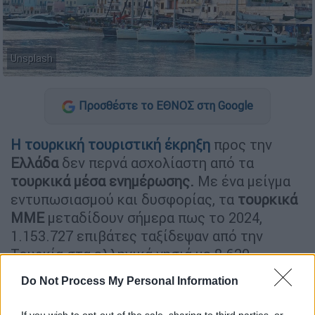
Unsplash
Προσθέστε το ΕΘΝΟΣ στη Google
Η τουρκική τουριστική έκρηξη
προς την
Ελλάδα
δεν περνά ασχολίαστη από τα
τουρκικά μέσα ενημέρωσης.
Με ένα μείγμα
εντυπωσιασμού και δυσφορίας, τα
τουρκικά
ΜΜΕ
μεταδίδουν σήμερα πως το 2024,
1.153.727 επιβάτες ταξίδεψαν από την
Τουρκία στα ελληνικά νησιά με 8.629
δρομολόγια πλοίων, σημειώνοντας αύξηση
Do Not Process My Personal Information
93% σε σύγκριση με το προηγούμενο έτος.