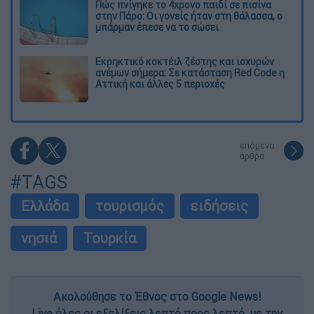
Πώς πνίγηκε το 4χρονο παιδί σε πισίνα
στην Πάρο: Οι γονείς ήταν στη θάλασσα, ο
μπάρμαν έπεσε να το σώσει
Εκρηκτικό κοκτέιλ ζέστης και ισχυρών
ανέμων σήμερα: Σε κατάσταση Red Code η
Αττική και άλλες 5 περιοχές
επόμενο
άρθρο
#TAGS
Ελλάδα
τουρισμός
ειδήσεις
νησιά
Τουρκία
Ακολούθησε το Έθνος στο Google News!
Live όλες οι εξελίξεις λεπτό προς λεπτό, με την