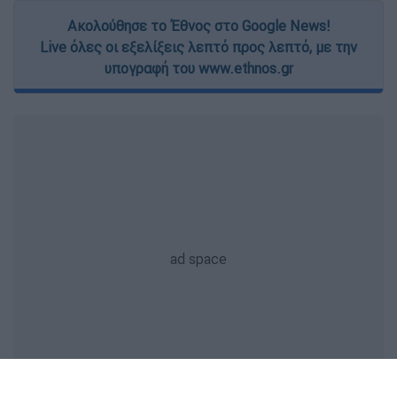
Ακολούθησε το Έθνος στο Google News!
Live όλες οι εξελίξεις λεπτό προς λεπτό, με την
υπογραφή του www.ethnos.gr