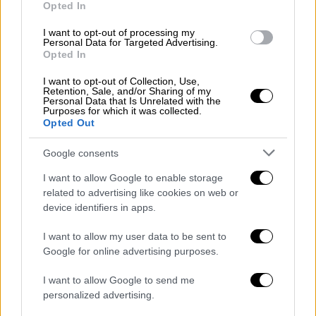
πυροδότησε συζητήσεις σχετικά με το αν
Opted In
μπορούν οι διάσημοι να απολαμβάνουν χωρίς
I want to opt-out of processing my
έλεγχο την ιδιωτική τους ζωή.
Personal Data for Targeted Advertising.
Opted In
Σε αυτή τη λίστα ανήκει ο
Lee Sun-kyun
που
I want to opt-out of Collection, Use,
αυτοκτόνησε το 2023, αλλά και η σταρ του
Retention, Sale, and/or Sharing of my
Personal Data that Is Unrelated with the
κινηματογράφου Choi Jin-sil, που πέθανε το
Purposes for which it was collected.
2008. Πέντε χρόνια αργότερα, ακολούθησε ο
Opted Out
θάνατος του Cho Sung-min, που ήταν
Google consents
αστέρας του μπέιζμπολ. Εξάλλου, οι
καλλιτέχνες της K-pop
Sulli
και
Goo Hara
I want to allow Google to enable storage
related to advertising like cookies on web or
πέθαναν το 2019 και το 2017 έφυγε από τη
device identifiers in apps.
ζωή ο Kim Jong-hyun.
I want to allow my user data to be sent to
Οι διάσημοι στη
Νότια Κορέα
, και ειδικά οι
Google for online advertising purposes.
γυναίκες, δυσκολεύονται να βρουν δουλειά
μετά από περιπέτειες με τον νόμο, ενώ
I want to allow Google to send me
personalized advertising.
διστάζουν να απευθυνθούν σε ψυχολόγους