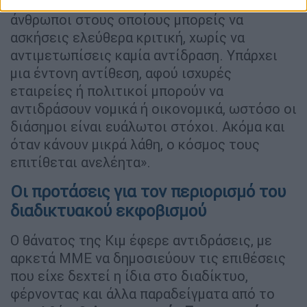
αθλητισμού και οι σελέμπριτι είναι
άνθρωποι στους οποίους μπορείς να
ασκήσεις ελεύθερα κριτική, χωρίς να
αντιμετωπίσεις καμία αντίδραση. Υπάρχει
μια έντονη αντίθεση, αφού ισχυρές
εταιρείες ή πολιτικοί μπορούν να
αντιδράσουν νομικά ή οικονομικά, ωστόσο οι
διάσημοι είναι ευάλωτοι στόχοι. Ακόμα και
όταν κάνουν μικρά λάθη, ο κόσμος τους
επιτίθεται ανελέητα».
Οι προτάσεις για τον περιορισμό του
διαδικτυακού εκφοβισμού
Ο θάνατος της Κιμ έφερε αντιδράσεις, με
αρκετά ΜΜΕ να δημοσιεύουν τις επιθέσεις
που είχε δεχτεί η ίδια στο διαδίκτυο,
φέρνοντας και άλλα παραδείγματα από το