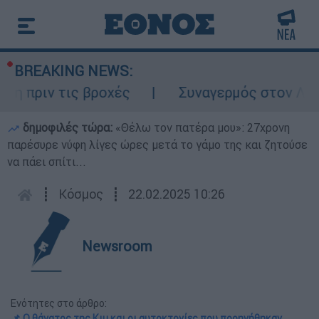
BREAKING NEWS:
ιν τις βροχές
Συναγερμός στον Λυκαβηττ
δημοφιλές τώρα:
«Θέλω τον πατέρα μου»: 27χρονη
παρέσυρε νύφη λίγες ώρες μετά το γάμο της και ζητούσε
να πάει σπίτι...
┋
Κόσμος
┋
22.02.2025 10:26
Newsroom
Ενότητες στο άρθρο:
📌 Ο θάνατος της Κιμ και οι αυτοκτονίες που προηγήθηκαν