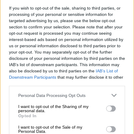
πολλές σκηνές της στη σειρά Bloodhounds
If you wish to opt-out of the sale, sharing to third parties, or
του
Netflix
κόπηκαν το 2023 και παράλληλα
processing of your personal or sensitive information for
targeted advertising by us, please use the below opt-out
αναγκάστηκε να αποσυρθεί από το
section to confirm your selection. Please note that after your
τηλεοπτικό δράμα
Trolley
.
opt-out request is processed you may continue seeing
interest-based ads based on personal information utilized by
Οι διαδικτυακές επιθέσεις που
us or personal information disclosed to third parties prior to
δέχονται οι διάσημοι
your opt-out. You may separately opt-out of the further
disclosure of your personal information by third parties on the
Η
Κιμ
αναγκάστηκε να κάνει νέα αρχή στην
IAB’s list of downstream participants. This information may
also be disclosed by us to third parties on the
IAB’s List of
καριέρα της,
πιάνοντας δουλειά σε
Downstream Participants
that may further disclose it to other
καφετέρια
, με πολλούς να αναφέρουν ότι
third parties.
ήταν υπερβολική σχετικά με τα οικονομικά
Please note that this website/app uses one or more Google
της προβλήματα. Ο θάνατός της έρχεται να
Personal Data Processing Opt Outs
services and may gather and store information including but
προστεθεί σε μια μακρά λίστα διάσημων στη
not limited to your visit or usage behaviour. You may click to
I want to opt-out of the Sharing of my
Νότια Κορέα που βάζουν τέλος στη ζωή
personal data.
grant or deny consent to Google and its third-party tags to
Opted In
τους, ενώ προηγουμένως τους ασκήθηκε
use your data for below specified purposes in below Google
consent section.
έντονη δημόσια κριτική. Αυτή η είδηση
I want to opt-out of the Sale of my
Personal Data.