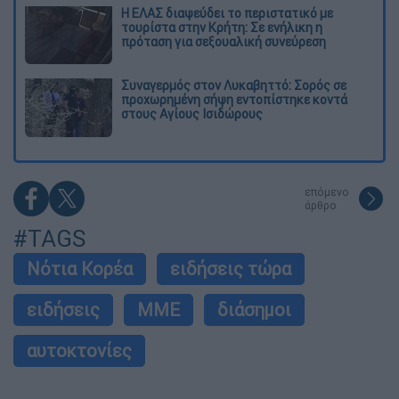
Η ΕΛΑΣ διαψεύδει το περιστατικό με
τουρίστα στην Κρήτη: Σε ενήλικη η
πρόταση για σεξουαλική συνεύρεση
Συναγερμός στον Λυκαβηττό: Σορός σε
προχωρημένη σήψη εντοπίστηκε κοντά
στους Αγίους Ισιδώρους
επόμενο
άρθρο
#TAGS
Νότια Κορέα
ειδήσεις τώρα
ειδήσεις
ΜΜΕ
διάσημοι
αυτοκτονίες