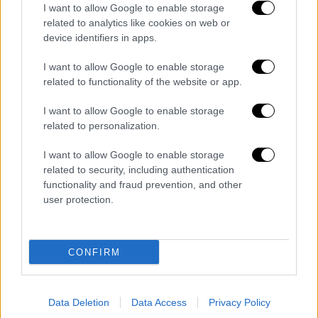
για να ξεπεράσουν τα προβλήματα ψυχικής
I want to allow Google to enable storage
υγείας.
related to analytics like cookies on web or
device identifiers in apps.
«Η κοινωνία της
Νότιας Κορέας
έχει γίνει
σαν ένα γιγαντιαίο Squid Game», ανέφερε ο
I want to allow Google to enable storage
related to functionality of the website or app.
επίκουρος καθηγητής ψυχιατρικής στο
Πανεπιστήμιο Yale, Peter Jongho Na. «Οι
I want to allow Google to enable storage
άνθρωποι που κάνουν λάθη ή μένουν πίσω
related to personalization.
εξαλείφονται ανελέητα, χωρίς να τους
I want to allow Google to enable storage
δίνεται η ευκαιρία να ανακάμψουν, σαν να μην
related to security, including authentication
έχει συμβεί τίποτα. Οι διάσημοι δέχονται
functionality and fraud prevention, and other
τεράστια πίεση, για να φαίνονται πάντα
user protection.
άψογοι», πρόσθεσε.
Ο καθηγητής Κοινωνιολογίας στο
CONFIRM
Πανεπιστήμιο Sogang,
Sangchin Chun
,
βλέπει κάτι διαφορετικό, μια δυναμική στην
κορεατική κουλτούρα. «Οι αστέρες του
Data Deletion
Data Access
Privacy Policy