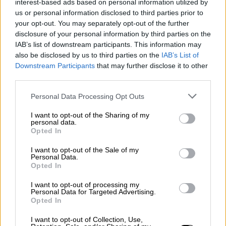
interest-based ads based on personal information utilized by
ότι ο πρόεδρος της Ουκρανίας θα μπορούσε
us or personal information disclosed to third parties prior to
να επιστρέψει
«όταν είναι έτοιμος για
your opt-out. You may separately opt-out of the further
ειρήνη».
disclosure of your personal information by third parties on the
IAB’s list of downstream participants. This information may
Ο
Μπράιαν Φίνουκαν
του κέντρου μελετών
also be disclosed by us to third parties on the
IAB’s List of
Downstream Participants
that may further disclose it to other
International Crisis Group
δήλωσε ότι «η
third parties.
εμφάνιση του προέδρου και του
αντιπροέδρου των ΗΠΑ στο Οβάλ Γραφείο
Please note that this website/app uses one or more Google
Personal Data Processing Opt Outs
services and may gather and store information including but
ήταν άνευ προηγουμένου, αλλά δεν προκαλεί
not limited to your visit or usage behaviour. You may click to
I want to opt-out of the Sharing of my
έκπληξη, δεδομένων των γνωστών
personal data.
grant or deny consent to Google and its third-party tags to
Opted In
αισθημάτων του προέδρου Τραμπ για την
use your data for below specified purposes in below Google
στρατιωτική υποστήριξη των
ΗΠΑ
στην
consent section.
I want to opt-out of the Sale of my
Personal Data.
Ουκρανία και του αφηγήματός του για τη
Opted In
ρωσική εισβολή».
I want to opt-out of processing my
Personal Data for Targeted Advertising.
Ο αμερικανός πρόεδρος αρνείται να
Opted In
θεωρήσει τη
Μόσχα
υπεύθυνη για τον
πόλεμο.
I want to opt-out of Collection, Use,