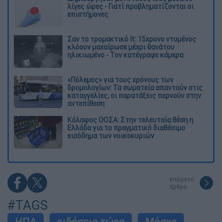
λίγες ώρες - Γιατί προβληματίζονται οι
επιστήμονες
Σαν το τρομακτικό It: 15χρονο ντυμένος
κλόουν μαχαίρωσε μέχρι θανάτου
ηλικιωμένο - Τον κατέγραψε κάμερα
«Πόλεμος» για τους χρόνους των
δρομολογίων: Τα σωματεία απαντούν στις
καταγγελίες, οι παρατάξεις περνούν στην
αντεπίθεση
Κόλαφος ΟΟΣΑ: Στην τελευταία θέση η
Ελλάδα για το πραγματικό διαθέσιμο
εισόδημα των νοικοκυριών
επόμενο
άρθρο
#TAGS
ΗΠΑ
ειδήσεις τώρα
Μόσχα