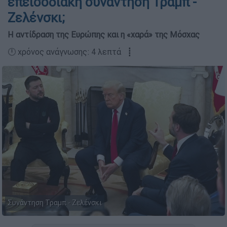
επεισοδιακή συνάντηση Τραμπ -
Ζελένσκι;
Η αντίδραση της Ευρώπης και η «χαρά» της Μόσχας
🕛 χρόνος ανάγνωσης: 4 λεπτά ┋
Συνάντηση Τραμπ - Ζελένσκι