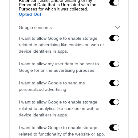
Retention, Sale, and/or Sharing of my
Personal Data that Is Unrelated with the
«Ο τρόπος με τον οποίο μας άσκησαν πίεση
Purposes for which it was collected.
Opted Out
οι Αμερικανοί, η φρασεολογία που
χρησιμοποιούσαν για τον Ζελένσκι και για
Google consents
την Ουκρανία πριν από μια εβδομάδα, η
I want to allow Google to enable storage
στάση τους σε ό,τι αφορά τις
related to advertising like cookies on web or
διαπραγματεύσεις, οι εκτιμήσεις τους για
device identifiers in apps.
τον ρωσο-ουκρανικό πόλεμο (…) όλα
I want to allow my user data to be sent to
έδειχναν πως αυτή η ρήξη, αυτή η έκρηξη,
Google for online advertising purposes.
ήταν αναπόφευκτη αργά ή γρήγορα»
, λέει ο
ουκρανός πολιτικός αναλυτής
Βολοντίμιρ
I want to allow Google to send me
Φεσένκο
, διευθυντής του κέντρου μελετών
personalized advertising.
Penta.
I want to allow Google to enable storage
related to analytics like cookies on web or
«Το τι μέλλει γενέσθαι είναι ασαφές»,
device identifiers in apps.
τονίζει ο
Μπράιν Φίνουκαν
, εκτιμώντας πως
ενδεχομένως ο Ρεπουμπλικάνος Τραμπ να
I want to allow Google to enable storage
μειώσει τις παραδόσεις όπλων στην
related to functionality of the website or app.