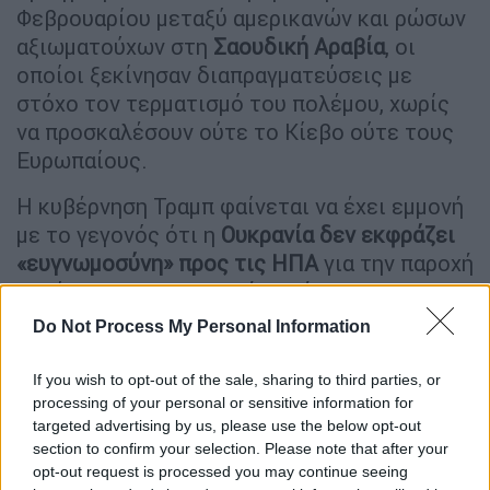
Φεβρουαρίου μεταξύ αμερικανών και ρώσων
αξιωματούχων στη
Σαουδική
Αραβία
, οι
οποίοι ξεκίνησαν διαπραγματεύσεις με
στόχο τον τερματισμό του πολέμου, χωρίς
να προσκαλέσουν ούτε το Κίεβο ούτε τους
Ευρωπαίους.
Η κυβέρνηση Τραμπ φαίνεται να έχει εμμονή
με το γεγονός ότι η
Ουκρανία δεν εκφράζει
«ευγνωμοσύνη» προς τις ΗΠΑ
για την παροχή
τεράστιας στρατιωτικής βοήθειας στον
πόλεμο εναντίον της Ρωσίας. Αυτή η μομφή
Do Not Process My Personal Information
ήταν που δυναμίτισε τη συνάντηση στο Οβάλ
Γραφείο.
If you wish to opt-out of the sale, sharing to third parties, or
processing of your personal or sensitive information for
Μετά την πρόωρη αποχώρηση του Ζελένσκι
targeted advertising by us, please use the below opt-out
από τον Λευκό Οίκο, ο Τραμπ υπογράμμισε σε
section to confirm your selection. Please note that after your
opt-out request is processed you may continue seeing
ανάρτησή του στην πλατφόρμα Truth Social