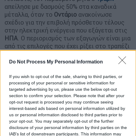
απείλησε με δασμούς 50% στα καναδικά
μέταλλα, όταν το
Οντάριο
ανακοίνωσε
σχέδιο για την επιβολή πρόσθετου τέλους
στην ηλεκτρική ενέργεια που εξάγεται στις
ΗΠΑ
. Ο περιορισμός των εξαγωγών είναι μια
από τις επιλογές που έχει ρίξει στο τραπέζι
η
Ευρωπαϊκή Ένωση
, ενώ πάντα εξετάζεται ο
καταρτισμός πρόσθετων καταλόγων με
Do Not Process My Personal Information
αμερικανικά προϊόντα που θα επιβληθούν
δασμοί, αλλά και ο περιορισμός των αγορών
If you wish to opt-out of the sale, sharing to third parties, or
processing of your personal or sensitive information for
αμερικανικών προϊόντων σε δημόσιες
targeted advertising by us, please use the below opt-out
προμήθειες ευρωπαϊκών φορέων.
section to confirm your selection. Please note that after your
opt-out request is processed you may continue seeing
Πάντως, προς το παρόν δεν έχει
interest-based ads based on personal information utilized by
διευκρινιστεί ποιοι είναι οι περιορισμοί που
us or personal information disclosed to third parties prior to
εξετάζει η
ΕΕ
και σε ποιους τομείς –
your opt-out. You may separately opt-out of the further
disclosure of your personal information by third parties on the
προϊόντα θα εφαρμοστούν. Είναι δυνατό να
IAB’s list of downstream participants. This information may