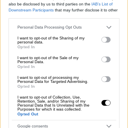
εφαρμοστούν με διάφορους τρόπους, από
also be disclosed by us to third parties on the
IAB’s List of
ποσοστώσεις και άδειες μέχρι την πλήρη
Downstream Participants
that may further disclose it to other
απαγόρευση εξαγωγής συγκεκριμένων
third parties.
προϊόντων.
Please note that this website/app uses one or more Google
Personal Data Processing Opt Outs
services and may gather and store information including but
not limited to your visit or usage behaviour. You may click to
I want to opt-out of the Sharing of my
personal data.
grant or deny consent to Google and its third-party tags to
Opted In
use your data for below specified purposes in below Google
consent section.
I want to opt-out of the Sale of my
Personal Data.
Opted In
video
I want to opt-out of processing my
Personal Data for Targeted Advertising.
Opted In
I want to opt-out of Collection, Use,
Retention, Sale, and/or Sharing of my
Personal Data that Is Unrelated with the
Που αποσκοπεί η ΕΕ με τον
Purposes for which it was collected.
Opted Out
περιορισμό των εξαγωγών
Google consents