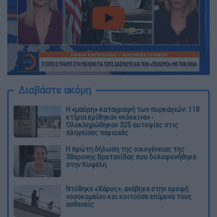
video
Διαβάστε ακόμη
Η «μαύρη» καταγραφή των πυρκαγιών: 118
κτίρια κρίθηκαν «κόκκινα» -
Ολοκληρώθηκαν 325 αυτοψίες στις
πληγείσες περιοχές
Η πρώτη δήλωση της οικογένειας της
38χρονης Βρετανίδας που δολοφονήθηκε
στην Κυψέλη
Ντύθηκε «Χάρος», ανέβηκε στην οροφή
νοσοκομείου και κοιτούσε επίμονα τους
ασθενείς