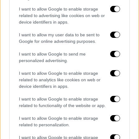
Οι περιορισμοί συνήθως στοχεύουν σε αγαθά
που είναι ιδιαίτερα κρίσιμα για τη χώρα –
I want to allow Google to enable storage
στόχο, που είναι μάλιστα δύσκολο να
related to advertising like cookies on web or
device identifiers in apps.
αντικατασταθούν. Η
Κίνα
, σε αυτό το
πλαίσιο, πρόσθεσε επτά σπάνιες γαίες που
I want to allow my user data to be sent to
απαιτούνται για τα
smartphones
και τα
Google for online advertising purposes.
φάρμακα
, καθώς οι
ΗΠΑ
δεν έχουν
I want to allow Google to send me
δυνατότητα παραγωγής αυτών των
personalized advertising.
μετάλλων.
I want to allow Google to enable storage
Σημειώνεται ότι
ΕΕ
και
ΗΠΑ
έχουν
related to analytics like cookies on web or
παρουσιάσει πρόοδο στις συνομιλίες, με
device identifiers in apps.
στόχο να εκτονωθεί η εμπορική σύγκρουση,
I want to allow Google to enable storage
με τον
Τραμπ
να εμφανίζεται σίγουρος ότι
related to functionality of the website or app.
τελικά θα υπάρξει θετική έκβαση στις
συνομιλίες.
I want to allow Google to enable storage
related to personalization.
Η
Ευρωπαϊκή Ένωση
την περασμένη
I want to allow Google to enable storage