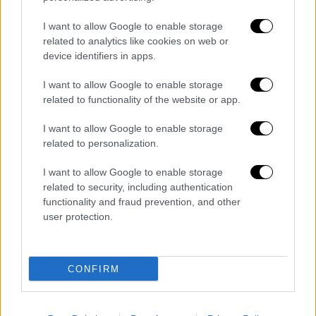
βάθος 11,6 χιλιομέτρων.
I want to allow Google to enable storage
Ο νομάρχης της
Κιουτάχειας
,
Μουσά
Ισίν
,
related to analytics like cookies on web or
device identifiers in apps.
ανακοίνωσε ότι δεν υπήρξαν απώλειες σε
ανθρώπινες ζωές και περιουσίες.
I want to allow Google to enable storage
Ανακοίνωσε επίσης ότι τα σχολεία της γύρω
related to functionality of the website or app.
περιοχής δεν θα λειτουργήσουν για μία
I want to allow Google to enable storage
ημέρα.
related to personalization.
Ο σεισμολόγος
Αλί Ιλκέρ Μπουλούτ δήλωσε
I want to allow Google to enable storage
στο CNN Turk
ότι δεν πρόκειται για σεισμό
related to security, including authentication
που μπορεί να συνδέεται με τον σεισμό των
functionality and fraud prevention, and other
user protection.
6,2 βαθμών της Κωνσταντινούπολης.
Διαβάστε ακόμη
CONFIRM
Εκτελέσεις, συλλήψεις και νέοι
περιορισμοί: Το Ιράν σκληραίνει τη γραμμή
στο εσωτερικό εν μέσω πολέμου