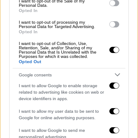
I want to opt-out of the Sale of my
Personal Data.
Opted In
Ο ισχυρότερος από τους
τρεις
σεισμούς
,
I want to opt-out of processing my
μεγέθους 4,6 βαθμών, σημειώθηκε στις 10.20
Personal Data for Targeted Advertising.
Opted In
π.μ., με επίκεντρο την περιοχή
Σίμαβ
της
επαρχίας της
Κιουτάχειας
και σε εστιακό
I want to opt-out of Collection, Use,
Retention, Sale, and/or Sharing of my
βάθος 12,17 χιλιομέτρων, όπως ανακοίνωσε
Personal Data that Is Unrelated with the
Purposes for which it was collected.
η
Υπηρεσία Αντιμετώπισης Φυσικών
Opted Out
Καταστροφών και Εκτάκτων Καταστάσεων
(AFAD)
της
Τουρκίας
.
Google consents
I want to allow Google to enable storage
Λίγες ώρες πριν από αυτόν τον σεισμό, στις
related to advertising like cookies on web or
7.23 π.μ., είχε προηγηθεί δόνηση μεγέθους
device identifiers in apps.
4,5 βαθμών στην ίδια περιοχή. Το εστιακό
βάθος του σεισμού αυτού εντοπίστηκε στα
I want to allow my user data to be sent to
Google for online advertising purposes.
8,8 χιλιόμετρα. Λίγο λεπτά μετά τον σεισμό
αυτό, στις 07:29, έγινε αισθητή μία άλλη
I want to allow Google to send me
δόνηση εντάσεως 3,9 βαθμών σε εστιακό
personalized advertising.