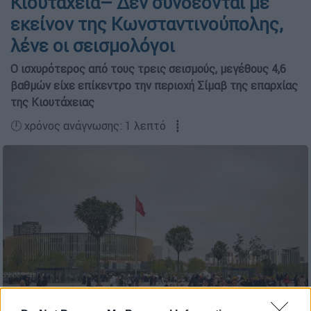
Κιουτάχεια– Δεν συνδέονται με
εκείνον της Κωνσταντινούπολης,
λένε οι σεισμολόγοι
Ο ισχυρότερος από τους τρεις σεισμούς, μεγέθους 4,6
βαθμών είχε επίκεντρο την περιοχή Σίμαβ της επαρχίας
της Κιουτάχειας
🕛 χρόνος ανάγνωσης: 1 λεπτό ┋