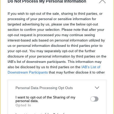
Do Not Process My Personal Information
Πολίτες στους δρόμους της Κωνσταντινούπολης μετά τους
σεισμούς (AP Photo/Khalil Hamra)
If you wish to opt-out of the sale, sharing to third parties, or
processing of your personal or sensitive information for
targeted advertising by us, please use the below opt-out
Προσθέστε το ΕΘΝΟΣ στη Google
section to confirm your selection. Please note that after your
opt-out request is processed you may continue seeing
Ανησυχία μεταξύ των κατοίκων προκάλε
σαν
interest-based ads based on personal information utilized by
οι τρεις διαδοχικές σεισμικές δονήσεις
που
us or personal information disclosed to third parties prior to
your opt-out. You may separately opt-out of the further
σημειώθηκαν σήμερα το πρωί στην επαρχία
disclosure of your personal information by third parties on the
Κιουτάχεια της
Δυτικής Τουρκίας
.
IAB’s list of downstream participants. This information may
also be disclosed by us to third parties on the
IAB’s List of
Downstream Participants
that may further disclose it to other
ΔΙΑΒΑΣΤΕ ΕΠΙΣΗΣ
third parties.
Κόσμος
|
25.04.2025 14:52
Please note that this website/app uses one or more Google
Personal Data Processing Opt Outs
Η μπάλα στο γήπεδο του Μερτς: Η
services and may gather and store information including but
Τουρκία περιμένει απόφαση για τα
not limited to your visit or usage behaviour. You may click to
I want to opt-out of the Sharing of my
personal data.
grant or deny consent to Google and its third-party tags to
Eurofighters
Opted In
use your data for below specified purposes in below Google
consent section.