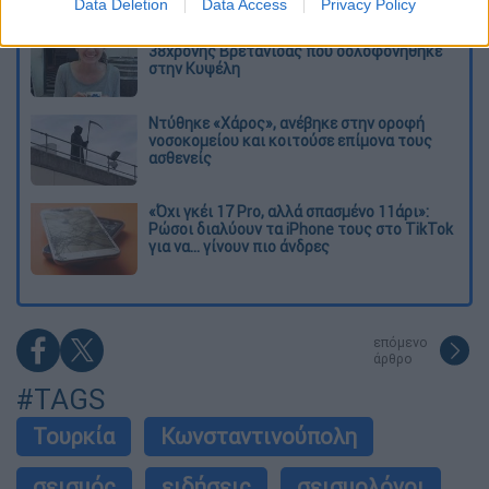
Data Deletion
Data Access
Privacy Policy
Η πρώτη δήλωση της οικογένειας της
38χρονης Βρετανίδας που δολοφονήθηκε
στην Κυψέλη
Ντύθηκε «Χάρος», ανέβηκε στην οροφή
νοσοκομείου και κοιτούσε επίμονα τους
ασθενείς
«Όχι γκέι 17 Pro, αλλά σπασμένο 11άρι»:
Ρώσοι διαλύουν τα iPhone τους στο TikTok
για να... γίνουν πιο άνδρες
επόμενο
άρθρο
#TAGS
Τουρκία
Κωνσταντινούπολη
σεισμός
ειδήσεις
σεισμολόγοι