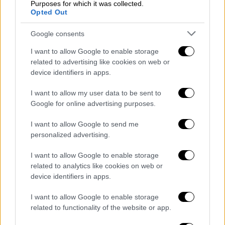
Purposes for which it was collected.
Opted Out
Google consents
Ακολούθως, πιέστηκε να απαντήσει αν
εμπιστεύεται τον Ρώσο πρόεδρο, με τον
I want to allow Google to enable storage
Αμερικανό να απαντά πως «δεν έχω
related to advertising like cookies on web or
device identifiers in apps.
εμπιστοσύνη σε πολύ κόσμο». Σημειώνεται
ότι το Σάββατο ο
Ρεπουμπλικάνος
I want to allow my user data to be sent to
πολιτικός εξέφραζε ανοιχτά τις αμφιβολίες
Google for online advertising purposes.
του για το τι θέλει ο Πούτιν, μετά τις
I want to allow Google to send me
πυραυλικές επιθέσεις σε ουκρανικές πόλεις,
personalized advertising.
όπου σκοτώθηκαν πολλοί άμαχοι.
I want to allow Google to enable storage
«Δεν υπήρχε κανένας λόγος ο
Πούτιν
να
related to analytics like cookies on web or
εκτοξεύσει πυραύλους σε πολιτικές ζώνες,
device identifiers in apps.
σε πόλεις και χωριά, τις τελευταίες μέρες.
I want to allow Google to enable storage
Αυτό με κάνει να νομίζω ότι ίσως δεν έχει
related to functionality of the website or app.
πρόθεση να σταματήσει τον πόλεμο,