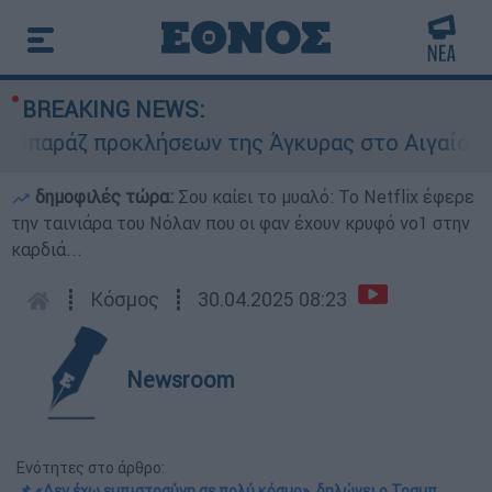
BREAKING NEWS:
αράζ προκλήσεων της Άγκυρας στο Αιγαίο: Εικον
δημοφιλές τώρα:
Σου καίει το μυαλό: Το Netflix έφερε
την ταινιάρα του Νόλαν που οι φαν έχουν κρυφό νο1 στην
καρδιά...
┋
Κόσμος
┋
30.04.2025 08:23
Newsroom
Ενότητες στο άρθρο:
📌 «Δεν έχω εμπιστοσύνη σε πολύ κόσμο», δηλώνει ο Τραμπ