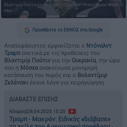
Βλαντιμίρ Πούτιν και Ντόναλντ Τραμπ (AP Photo/Susan Walsh,
File)
Προσθέστε το ΕΘΝΟΣ στη Google
Αναποφάσιστος εμφανίζεται ο
Ντόναλντ
Τραμπ
σχετικά με τις προθέσεις του
Βλαντιμίρ Πούτιν
για την
Ουκρανία
, την ώρα
που η
Μόσχα
ανακοίνωσε μονομερή
κατάπαυση του πυρός και ο
Βολοντίμιρ
Ζελένσκι
έκανε λόγο για χειραγώγηση.
ΔΙΑΒΑΣΤΕ ΕΠΙΣΗΣ
Κόσμος
|
28.04.2025 15:25
Τραμπ - Μακρόν: Ειδικός «διάβασε»
τα χείλη του Αμερικανού προέδρου -