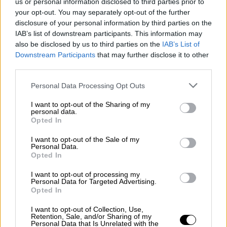
us or personal information disclosed to third parties prior to
Σε συνέντευξη που παραχώρησε στο
your opt-out. You may separately opt-out of the further
τηλεοπτικό δίκτυο
ABC News
, με αφορμή τη
disclosure of your personal information by third parties on the
IAB’s list of downstream participants. This information may
συμπλήρωση 100 ημερών στην εξουσία, ο
also be disclosed by us to third parties on the
IAB’s List of
Τραμπ
δήλωσε «νομίζω πως ναι» σχετικά με
Downstream Participants
that may further disclose it to other
το αν ο
Πούτιν
θέλει να κλειστεί
third parties.
ειρηνευτική συμφωνία. «Νομίζω πως το
Please note that this website/app uses one or more Google
Personal Data Processing Opt Outs
όνειρό του ήταν να καταλάβει όλη τη χώρα,
services and may gather and store information including but
αλλά εξαιτίας μου, δεν θα το κάνει»,
not limited to your visit or usage behaviour. You may click to
I want to opt-out of the Sharing of my
personal data.
υπογράμμισε.
grant or deny consent to Google and its third-party tags to
Opted In
use your data for below specified purposes in below Google
consent section.
I want to opt-out of the Sale of my
Personal Data.
Opted In
I want to opt-out of processing my
Personal Data for Targeted Advertising.
Opted In
video
I want to opt-out of Collection, Use,
Retention, Sale, and/or Sharing of my
Personal Data that Is Unrelated with the