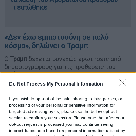
Τι ειπώθηκε
«Δεν έχω εμπιστοσύνη σε πολύ
κόσμο», δηλώνει ο Τραμπ
Ο
Τραμπ
δέχεται συνεχώς ερωτήσεις από
δημοσιογράφους για τις προθέσεις του
Πούτιν
και οι απαντήσεις του ουσιαστικά
συγκρούονται μεταξύ τους, αφού
Do Not Process My Personal Information
εμφανίζεται κάποιες φορές αισιόδοξος και
κάποιες απαισιόδοξος. Ενδεικτικό είναι ότι
If you wish to opt-out of the sale, sharing to third parties, or
ο Αμερικανός πρόεδρος υποστήριξε ότι ο
processing of your personal or sensitive information for
targeted advertising by us, please use the below opt-out
Ρώσος ομόλογός του θέλει ειρήνη στην
section to confirm your selection. Please note that after your
Ουκρανία
, ενώ λίγες μέρες πριν είχε
opt-out request is processed you may continue seeing
εκφράσει αμφιβολίες επ’ αυτού.
interest-based ads based on personal information utilized by