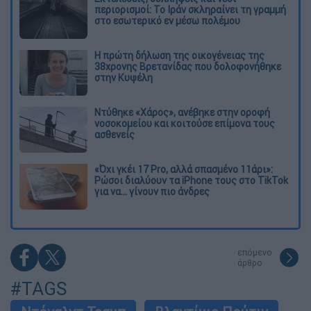
περιορισμοί: Το Ιράν σκληραίνει τη γραμμή
στο εσωτερικό εν μέσω πολέμου
Η πρώτη δήλωση της οικογένειας της
38χρονης Βρετανίδας που δολοφονήθηκε
στην Κυψέλη
Ντύθηκε «Χάρος», ανέβηκε στην οροφή
νοσοκομείου και κοιτούσε επίμονα τους
ασθενείς
«Όχι γκέι 17 Pro, αλλά σπασμένο 11άρι»:
Ρώσοι διαλύουν τα iPhone τους στο TikTok
για να... γίνουν πιο άνδρες
επόμενο
άρθρο
#TAGS