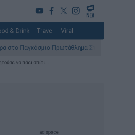
od & Drink
Travel
Viral
αγκόσμιο Πρωτάθλημα Στίβου Κ20
Στον ει
τούσε να πάει σπίτι...