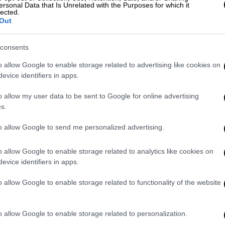
 with 🇫🇷French President Macron in
ersonal Data that Is Unrelated with the Purposes for which it
lected.
Out
consents
ukrainian)
May 7, 2025
o allow Google to enable storage related to advertising like cookies on
evice identifiers in apps.
ού πυλώνα του ΝΑΤΟ» δεν
o allow my user data to be sent to Google for online advertising
κή Συμμαχία
s.
ς μεταξύ των
Ηνωμένων
Πολιτειών
του
to allow Google to send me personalized advertising.
ωσίας
και της ενδεχόμενης αποδέσμευσης
o allow Google to enable storage related to analytics like cookies on
Μερτς
κάλεσε τον Φεβρουάριο τη
Γαλλία
και
evice identifiers in apps.
ηνικές δυνάμεις, να συζητήσουν εάν η
 από έναν πιθανό «πυρηνικό διαμοιρασμό
o allow Google to enable storage related to functionality of the website
 της παρείχαν πυρηνική ασφάλεια».
α του
ΝΑΤΟ
» δεν αποδυναμώνει την
o allow Google to enable storage related to personalization.