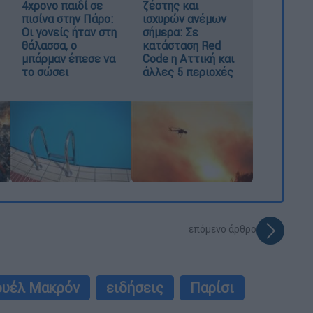
4χρονο παιδί σε
ζέστης και
πισίνα στην Πάρο:
ισχυρών ανέμων
Οι γονείς ήταν στη
σήμερα: Σε
θάλασσα, ο
κατάσταση Red
μπάρμαν έπεσε να
Code η Αττική και
το σώσει
άλλες 5 περιοχές
επόμενο άρθρο
ουέλ Μακρόν
ειδήσεις
Παρίσι