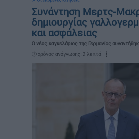
📌 Οι επόμενες κινήσεις
Συνάντηση Μερτς-Μακρ
δημιουργίας γαλλογερμ
και ασφάλειας
Ο νέος καγκελάριος της Γερμανίας συναντήθηκ
🕛 χρόνος ανάγνωσης: 2 λεπτά ┋