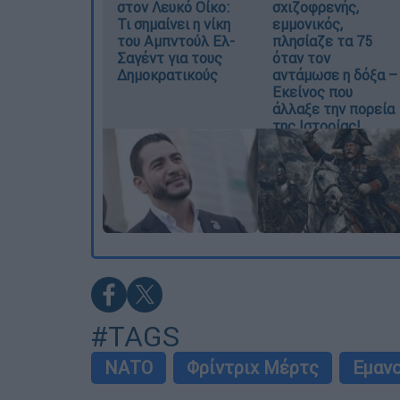
στον Λευκό Οίκο:
σχιζοφρενής,
Τι σημαίνει η νίκη
εμμονικός,
του Αμπντούλ Ελ-
πλησίαζε τα 75
Σαγέντ για τους
όταν τον
Δημοκρατικούς
αντάμωσε η δόξα –
Εκείνος που
άλλαξε την πορεία
της Ιστορίας!
#TAGS
ΝΑΤΟ
Φρίντριχ Μέρτς
Εμαν