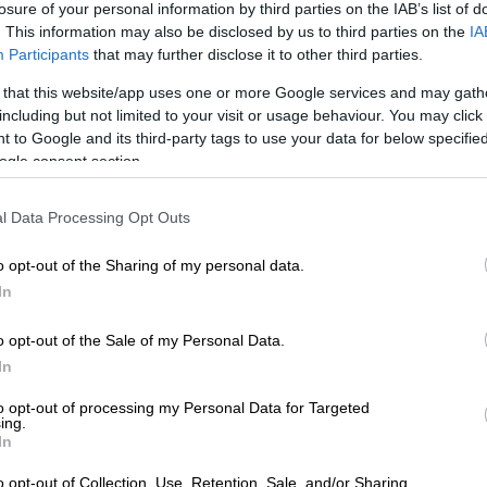
losure of your personal information by third parties on the IAB’s list of
ρηματικά ως συμπληρωματική σε ό,τι
. This information may also be disclosed by us to third parties on the
IA
Participants
that may further disclose it to other third parties.
 εταίρους μας στο ΝΑΤΟ», πρόσθεσε ο
 που παραχώρησε με τον
Μακρόν
.
 that this website/app uses one or more Google services and may gath
including but not limited to your visit or usage behaviour. You may click 
 to Google and its third-party tags to use your data for below specifi
ogle consent section.
l Data Processing Opt Outs
στο κέντρο των παγκόσμιων
ποστολή η εξασφάλιση πόρων»
o opt-out of the Sharing of my personal data.
In
o opt-out of the Sale of my Personal Data.
υργούς μας να ξεκινήσουν αυτήν τη
In
ίωσε πάντως ότι «δεν τίθεται θέμα
to opt-out of processing my Personal Data for Targeted
αλείας που προσφέρουν οι
Ηνωμένες
ing.
In
o opt-out of Collection, Use, Retention, Sale, and/or Sharing