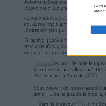
Ατλαντική Συμμαχία.
Αντιθέτως, αντι
I want t
ίδιους τους Ευρωπαίους, είπε από τ
authenti
«Είναι απολύτως φυσικό να συζητούν
και αυτού της πυρηνικής αποτροπής, 
ιδιαιτερότητές μας», πρόσθεσε.
Εξ αρχής, η γαλλική πυρηνική αποτρο
στις εκτιμήσεις ενός ανθρώπου, του 
απειλεί τα ζωτικά συμφέροντα της χ
🇫🇷🇩🇪 Macron déroule le tapis 
le “réflexe franco-allemand”. Derr
d’obéissance à Bruxelles 🇪🇺.
Sous couvert de “souveraineté eur
armer l’Ukraine jusqu’à la moelle,
— Camille Moscow 🇷🇺 🌿 ☦️ (@