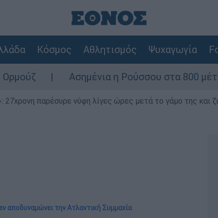
λλάδα
Κόσμος
Αθλητισμός
Ψυχαγωγία
Fo
Ασημένια η Ρούσσου στα 800 μέτρα στο Π
 27χρονη παρέσυρε νύφη λίγες ώρες μετά το γάμο της και ζη
εν αποδυναμώνει την Ατλαντική Συμμαχία