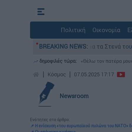
Πολιτική
Οικονομία
Ε
ι όροι της Τεχεράνης για τα Στενά του Ορμούζ
BREAKING NEWS:
δημοφιλές τώρα:
«Θέλω τον πατέρα μου»:
┋
Κόσμος
┋
07.05.2025 17:17
Newsroom
Ενότητες στο άρθρο:
📌 Η ενίσχυση «του ευρωπαϊκού πυλώνα του ΝΑΤΟ» δ