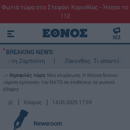
Φωτιά τώρα στο Στεφάνι Κορινθίας - Ήχησε το
112
BREAKING NEWS:
εση Ζαμπούνη
Ζάκυνθος: Τι απαντά η ΕΛΑΣ
δημοφιλές τώρα:
Νέα κλιμάκωση: Η Μόσχα δείχνει
«άμεση εμπλοκή» του ΝΑΤΟ σε επιθέσεις σε ρωσικό
έδαφος
┋
Κόσμος
┋
14.05.2025 17:59
Newsroom