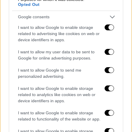
Opted Out
Κωνσταντινούπολη
, ωστόσο μέχρι και το
απόγευμα της Τετάρτης
δεν έχει υπάρξει
Google consents
καμία απάντηση από τη Μόσχα
.
I want to allow Google to enable storage
«Μέχρι το απόγευμα της Τετάρτης, δεν
related to advertising like cookies on web or
device identifiers in apps.
έχουμε λάβει απάντηση από τον
Πούτιν
»,
ανέφερε χαρακτηριστικά η
ουκρανική
I want to allow my user data to be sent to
διπλωματική πηγή.
Google for online advertising purposes.
Την ένταση και το πολιτικό σασπένς
I want to allow Google to send me
ενισχύει και η
πιθανή παρουσία του
personalized advertising.
Ντόναλντ Τραμπ στην αυριανή συνάντηση
. Ο
I want to allow Google to enable storage
πρώην –και εκ νέου– πρόεδρος των
ΗΠΑ
related to analytics like cookies on web or
άφησε ανοιχτό το ενδεχόμενο να μεταβεί
device identifiers in apps.
στην Τουρκία
, υπό έναν όρο:
να παραστεί και
I want to allow Google to enable storage
ο Βλαντίμιρ Πούτιν
. Εφόσον συμβεί κάτι
related to functionality of the website or app.
τέτοιο,
το τραπέζι των διαπραγματεύσεων
αλλάζει επίπεδο
.
I want to allow Google to enable storage