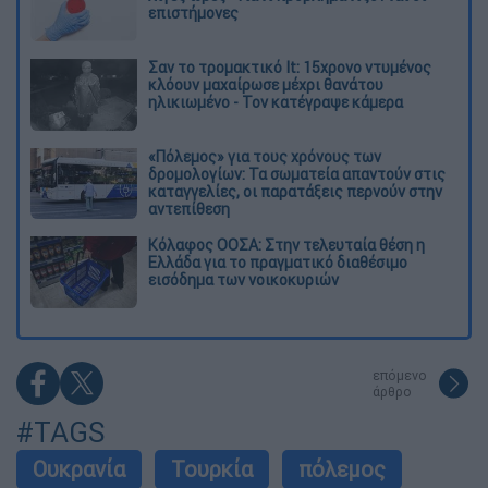
επιστήμονες
Σαν το τρομακτικό It: 15χρονο ντυμένος
κλόουν μαχαίρωσε μέχρι θανάτου
ηλικιωμένο - Τον κατέγραψε κάμερα
«Πόλεμος» για τους χρόνους των
δρομολογίων: Τα σωματεία απαντούν στις
καταγγελίες, οι παρατάξεις περνούν στην
αντεπίθεση
Κόλαφος ΟΟΣΑ: Στην τελευταία θέση η
Ελλάδα για το πραγματικό διαθέσιμο
εισόδημα των νοικοκυριών
επόμενο
άρθρο
#TAGS
Ουκρανία
Τουρκία
πόλεμος