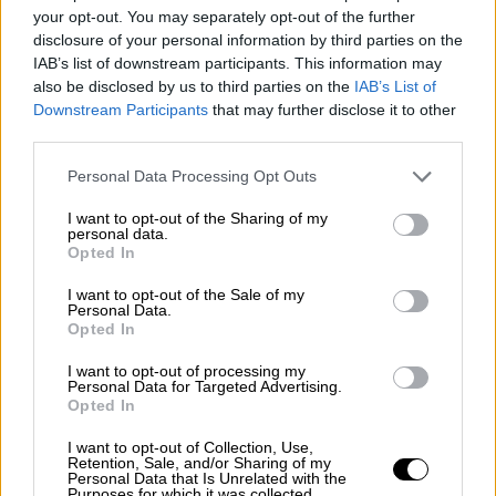
your opt-out. You may separately opt-out of the further
disclosure of your personal information by third parties on the
Κόσμος
|
14.05.2025 18:20
IAB’s list of downstream participants. This information may
Με τον Άντριι Σιμπίχα συναντήθηκε ο
also be disclosed by us to third parties on the
IAB’s List of
Φιντάν - Στο επίκεντρο οι
Downstream Participants
that may further disclose it to other
ειρηνευτικές συνομιλίες για τον
third parties.
πόλεμο στην Ουκρανία
Please note that this website/app uses one or more Google
Personal Data Processing Opt Outs
services and may gather and store information including but
not limited to your visit or usage behaviour. You may click to
I want to opt-out of the Sharing of my
personal data.
grant or deny consent to Google and its third-party tags to
Opted In
Ζελένσκι περιμένει τον Πούτιν - Ο
use your data for below specified purposes in below Google
consent section.
Τραμπ καραδοκεί
I want to opt-out of the Sale of my
Personal Data.
Opted In
Την ίδια στιγμή,
το Κίεβο βρίσκεται σε
I want to opt-out of processing my
στάση αναμονής
. Όπως δήλωσε Ουκρανός
Personal Data for Targeted Advertising.
αξιωματούχος στο Γαλλικό Πρακτορείο,
ο
Opted In
πρόεδρος
Βολοντίμιρ Ζελένσκι
έχει
I want to opt-out of Collection, Use,
υποβάλει από την Κυριακή επίσημη πρόταση
Retention, Sale, and/or Sharing of my
Personal Data that Is Unrelated with the
για συνάντηση με τον Βλαντίμιρ Πούτιν στην
Purposes for which it was collected.