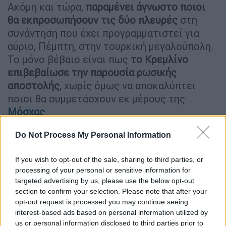
Ακόμη και τώρα,
παραμένει άγνωστο ποιοι
θα εκπροσωπήσουν τις δύο πλευρές
στη
συνάντηση που έχει προγραμματιστεί για
αύριο, Πέμπτη, στην τουρκική μεγαλούπολη.
Το μόνο βέβαιο είναι πως
το Κρεμλίνο
επιβεβαίωσε την παρουσία ρωσικής
αποστολής
, χωρίς όμως να αποκαλύπτει
ποιοι θα συμμετάσχουν εκ μέρους της
Μόσχας
.
Do Not Process My Personal Information
ΔΙΑΒΑΣΤΕ ΕΠΙΣΗΣ
If you wish to opt-out of the sale, sharing to third parties, or
Κόσμος
|
14.05.2025 17:42
processing of your personal or sensitive information for
«Πύργοι Τραμπ» για την ειρήνη στην
targeted advertising by us, please use the below opt-out
Ουκρανία: Το μοντέλο της Μέσης
section to confirm your selection. Please note that after your
Ανατολής ως πρότυπο για το μέτωπο
opt-out request is processed you may continue seeing
interest-based ads based on personal information utilized by
του πολέμου
us or personal information disclosed to third parties prior to