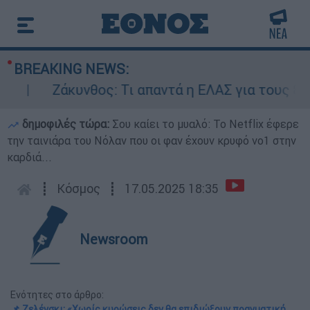
BREAKING NEWS:
Ζάκυνθος: Τι απαντά η ΕΛΑΣ για τους 8 βιασ
δημοφιλές τώρα:
Σου καίει το μυαλό: Το Netflix έφερε
την ταινιάρα του Νόλαν που οι φαν έχουν κρυφό νο1 στην
καρδιά...
┋
Κόσμος
┋
17.05.2025 18:35
Newsroom
Ενότητες στο άρθρο:
📌 Ζελένσκι: «Χωρίς κυρώσεις δεν θα επιδιώξουν πραγματική