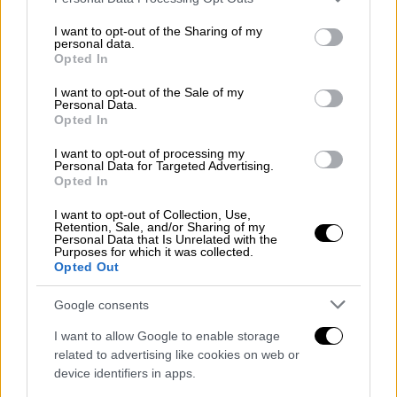
services and may gather and store information including but
κυρώσεις στη Ρωσία
, αν οι συνομιλίες
not limited to your visit or usage behaviour. You may click to
I want to opt-out of the Sharing of my
αποτύχουν.
personal data.
grant or deny consent to Google and its third-party tags to
Opted In
use your data for below specified purposes in below Google
«Ειλικρινά θα επιβάλλω κυρώσεις αν δεν
consent section.
I want to opt-out of the Sale of my
υπάρξει συμφωνία. Είμαστε σε ώρα
Personal Data.
Opted In
Τουρκίας, θα δούμε τι θα συμβεί. Οι
κυρώσεις θα είναι συντριπτικές γιατί
I want to opt-out of processing my
Personal Data for Targeted Advertising.
ζορίζονται με την οικονομία στη Ρωσία,
Opted In
έχουν πέσει οι τιμές του πετρελαίου», είπε
I want to opt-out of Collection, Use,
χαρακτηριστικά.
Retention, Sale, and/or Sharing of my
Personal Data that Is Unrelated with the
Purposes for which it was collected.
Ο Αμερικανός Πρόεδρος εκτίμησε ότι ο
Opted Out
Βλάντιμιρ Πούτιν έχει κουραστεί με τον
πόλεμο. «Ο Πούτιν κάθεται στο τραπέζι των
Google consents
διαπραγματεύσεων.
Νομίζω πως έχει
I want to allow Google to enable storage
κουραστεί με τον πόλεμ
ο. Την ήθελε τη
related to advertising like cookies on web or
συνάντηση αυτή. Δεν φαίνεται καλός και τον
device identifiers in apps.
ενδιαφέρει