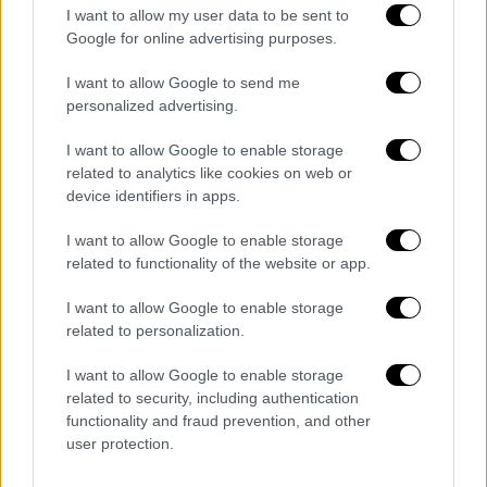
I want to allow my user data to be sent to
Ο Αμερικανός πρόεδρος τα έριξε στον
Google for online advertising purposes.
Ζελένσκι όταν ερωτήθηκε, αν ο Πούτιν
I want to allow Google to send me
στέκεται εμπόδιο στην επίτευξης ειρήνης
personalized advertising.
«Είχα μια πραγματικά σκληρή συνάντηση με
I want to allow Google to enable storage
τον Ζελένσκι, πάντα έλεγα ότι δεν έχει τα
related to analytics like cookies on web or
χαρτιά να νικήσει. Είναι αντιμέτωπος με
device identifiers in apps.
έναν τεράστιο στρατό».
I want to allow Google to enable storage
Τι ζητά η Μόσχα
related to functionality of the website or app.
Ουκρανός
αξιωματούχος
,ο οποίος μίλησε
I want to allow Google to enable storage
υπό καθεστώς ανωνυμίας για να αποκαλύψει
related to personalization.
λεπτομέρειες των συνομιλιών, είπε ότι οι
I want to allow Google to enable storage
Ρώσοι πρότειναν τους εξής όρους για μια
related to security, including authentication
ειρηνευτική συμφωνία:
functionality and fraud prevention, and other
user protection.
Την απόσυρση των ουκρανικών