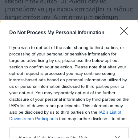
νεκροί ήταν άμαχο. Οι Ρώσοι δεν θα
μπορούσαν να μην έχουν καταλάβει τι είδους
όχημα στόχευαν. Αυτή ήταν μια
σκόπιμη
δολοφονία αμάχων
. Πρέπει να ασκηθεί πίεση
στη Ρωσία για να σταματήσουν οι
Do Not Process My Personal Information
δολοφονίες. Χωρίς αυστηρότερες
If you wish to opt-out of the sale, sharing to third parties, or
κυρώσεις, χωρίς ισχυρότερη πίεση, η Ρωσία
processing of your personal or sensitive information for
δεν θα επιδιώξει πραγματική διπλωματία»,
targeted advertising by us, please use the below opt-out
έγραψε χαρακτηριστικά.
section to confirm your selection. Please note that after your
opt-out request is processed you may continue seeing
https://twitter.com/ZelenskyyUa/status/19236
interest-based ads based on personal information utilized by
57457139622252
us or personal information disclosed to third parties prior to
your opt-out. You may separately opt-out of the further
Τραμπ: Θα επιβάλουμε κυρώσεις αν οι
disclosure of your personal information by third parties on the
IAB’s list of downstream participants. This information may
συνομιλίες αποτύχουν
also be disclosed by us to third parties on the
IAB’s List of
Downstream Participants
that may further disclose it to other
Ο Αμερικανός Πρόεδρος
Ντόναλντ Τραμπ
σε
third parties.
συνέντευξη που παραχώρησε στο Fox News
δήλωσε ότι είναι διατεθειμένος
να επιβάλει
Please note that this website/app uses one or more Google
Personal Data Processing Opt Outs