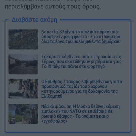
περιελάμβανε αυτούς τους όρους.
Διαβάστε ακόμη
Βοιωτία: Κλείνει το αιολικό πάρκο από
όπου ξεκίνησε η φωτιά - Στο στόχαστρο
όλα τα έργα του συλληφθέντα δημάρχου
Σοκαριστικό βίντεο από το τροχαίο στις
Σέρρες που σκοτώθηκαν μητέρα και γιος:
Το ΙΧ πέφτει πάνω στο φορτηγό
Ο Ερυθρός Σταυρός έσβησε βίντεο για το
προσφυγικό ταξίδι του 26χρονου
κατηγορούμενου για τη δολοφονία της
Ελίζαμπεθ
Νέα κλιμάκωση: Η Μόσχα δείχνει «άμεση
εμπλοκή» του ΝΑΤΟ σε επιθέσεις σε
ρωσικό έδαφος - Τα ονόματα και ο
«εγκέφαλος»