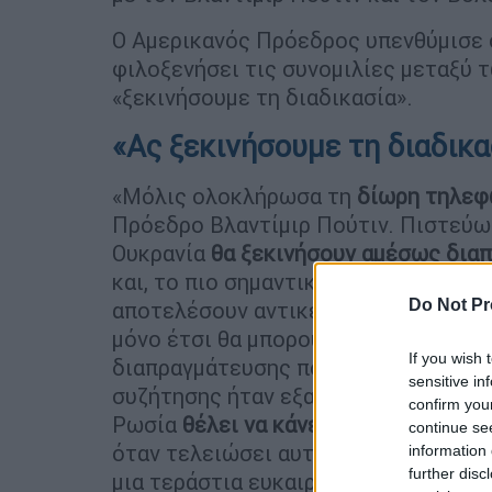
Ο Αμερικανός Πρόεδρος υπενθύμισε ό
φιλοξενήσει τις συνομιλίες μεταξύ 
«ξεκινήσουμε τη διαδικασία».
«Ας ξεκινήσουμε τη διαδικα
«Μόλις ολοκλήρωσα τη
δίωρη τηλεφ
Πρόεδρο Βλαντίμιρ Πούτιν. Πιστεύω 
Ουκρανία
θα ξεκινήσουν αμέσως δια
και, το πιο σημαντικό, για το ΤΕΛΟΣ 
Do Not Pr
αποτελέσουν αντικείμενο διαπραγμά
μόνο έτσι θα μπορούσε να συμβεί, ε
If you wish 
διαπραγμάτευσης που κανείς άλλος δε
sensitive in
συζήτησης ήταν εξαιρετικά. Αν δεν ή
confirm you
Ρωσία
θέλει να κάνει ΕΜΠΟΡΙΟ μεγά
continue se
όταν τελειώσει αυτό το καταστροφι
information 
further disc
μια τεράστια ευκαιρία για τη Ρωσία