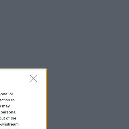
sonal or
ection to
ou may
 personal
out of the
 downstream