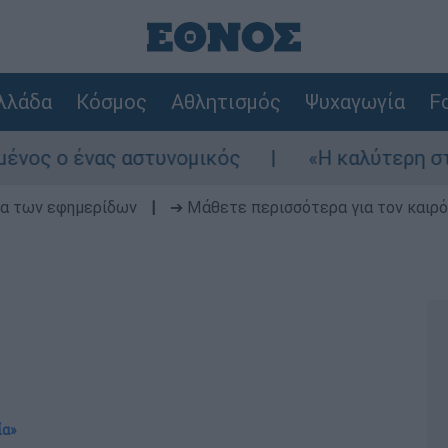
λλάδα
Κόσμος
Αθλητισμός
Ψυχαγωγία
Fo
ς αστυνομικός
«Η καλύτερη στιγμή για συμ
δα των εφημερίδων
|
➔ Μάθετε περισσότερα για τον καιρό
ία»