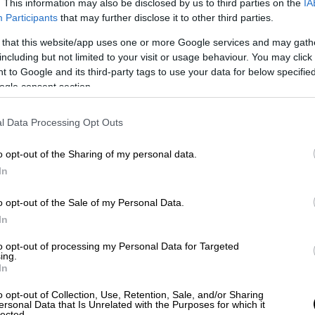
. This information may also be disclosed by us to third parties on the
IA
ναμικό της είναι ΑΠΕΡΙΟΡΙΣΤΟ. Ομοίως, η
Participants
that may further disclose it to other third parties.
λος ωφελούμενος στο εμπόριο, στη
 that this website/app uses one or more Google services and may gath
 της. Οι διαπραγματεύσεις μεταξύ Ρωσίας
including but not limited to your visit or usage behaviour. You may click 
.
 to Google and its third-party tags to use your data for below specifi
ogle consent section.
l Data Processing Opt Outs
o opt-out of the Sharing of my personal data.
In
o opt-out of the Sale of my Personal Data.
In
to opt-out of processing my Personal Data for Targeted
ing.
In
o opt-out of Collection, Use, Retention, Sale, and/or Sharing
ersonal Data that Is Unrelated with the Purposes for which it
lected.