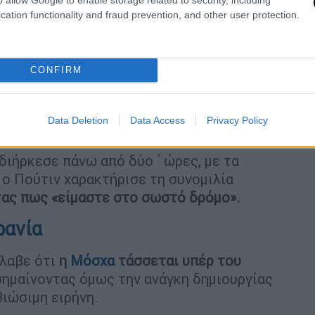
ρωθυπουργό της Ιταλίας Τζόρτζια Μελόνι,
cation functionality and fraud prevention, and other user protection.
ριχ Μερτς και τον Πρόεδρο της Φινλανδίας
 τηλεφωνικής επικοινωνίας μαζί μου,
ωνία με τον Πρόεδρο Πούτιν. Το Βατικανό,
CONFIRM
άπα Λέοντα 14ο, δήλωσε ότι θα
ις διαπραγματεύσεις. Ας ξεκινήσει η
κά ο Ντόναλτν Τραμπ σε ανάρτηση του στο
Data Deletion
Data Access
Privacy Policy
διήρκεσε πάνω από δύο ΄ ώρες, με τα
 ο Πούτιν χαρακτήρισε τη συνομιλία
τας πως «είμαστε στο σωστό δρόμο».
ρανία
έλαβε ότι
η
Μόσχα
τάσσεται υπέρ του
ισημαίνοντας όμως την ανάγκη δημιουργίας
ιώσιμη ειρήνη.