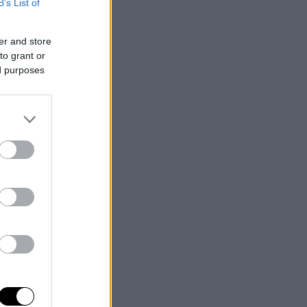
B’s List of
er and store
to grant or
ed purposes