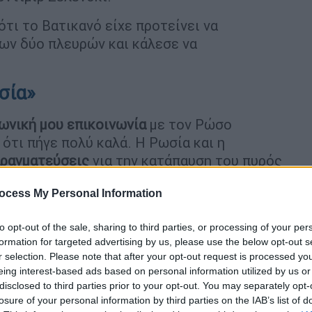
τι το Βατικανό είχε προτείνει να
των δύο πλευρών και κάλεσε να
σία»
ωνική μου επικοινωνία
με τον Ρώσο
ότι πήγε πολύ καλά. Η Ρωσία και η
πραγματεύσεις
για την κατάπαυση του πυρός
του Πολέμου. Οι όροι για αυτό θα
ocess My Personal Information
τευσης μεταξύ των δύο μερών, όπως και
πειδή γνωρίζουν λεπτομέρειες μιας
to opt-out of the sale, sharing to third parties, or processing of your per
ν θα γνώριζε. Ο τόνος και το πνεύμα της
formation for targeted advertising by us, please use the below opt-out s
ταν, θα το έλεγα τώρα, παρά αργότερα. Η
r selection. Please note that after your opt-out request is processed y
λης κλίμακας με τις Ηνωμένες Πολιτείες
eing interest-based ads based on personal information utilized by us or
κό λουτρό αίματος, και συμφωνώ. Υπάρχει
disclosed to third parties prior to your opt-out. You may separately opt-
losure of your personal information by third parties on the IAB’s list of
 να δημιουργήσει τεράστιες ποσότητες