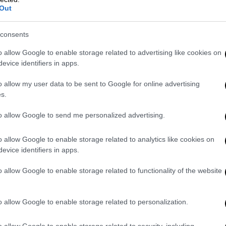
Out
consents
o allow Google to enable storage related to advertising like cookies on
evice identifiers in apps.
o allow my user data to be sent to Google for online advertising
s.
to allow Google to send me personalized advertising.
o allow Google to enable storage related to analytics like cookies on
evice identifiers in apps.
o allow Google to enable storage related to functionality of the website
 Ουκρανίας Βολοντίμιρ Ζελένσκι
, την
o allow Google to enable storage related to personalization.
Ούρσουλα φον ντερ Λάιεν, τον Πρόεδρο
o allow Google to enable storage related to security, including