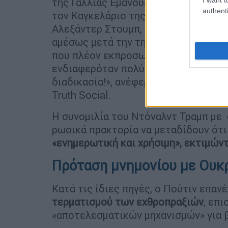
της Γαλλίας Εμανουέλ Μακρόν, την Π
authenti
τον Καγκελάριο της Γερμανίας Φρίντ
Αλεξάντερ Στουμπ, κατά τη διάρκεια
αμέσως μετά την τηλεφωνική επικοιν
που πλέον εκπροσωπείται από τον Π
ενδιαφερόταν πολύ να φιλοξενήσει τ
διαδικασία!», ανέφερε χαρακτηριστι
Truth Social.
Η συνομιλία του Ντόναλντ Τραμπ με 
ρωσικά πρακτορία να μεταδίδουν ότι
«ενημερωτική και χρήσιμη», εκτιμών
Πρόταση μνημονίου με Ουκ
Κατά τις ίδιες πηγές, ο Πούτιν επαν
τερματισμού των εχθροπραξιών
, επ
«αποτελεσματικών μηχανισμών» για β