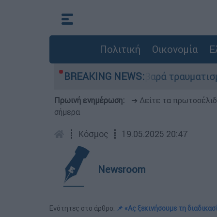
Πολιτική
Οικονομία
Ε
στροφή ο οδηγός - Σοβαρά τραυματισμένος ο ένα
BREAKING NEWS:
Πρωινή ενημέρωση:
➔ Δείτε τα πρωτοσέλι
σήμερα
┋
Κόσμος
┋
19.05.2025 20:47
Newsroom
Ενότητες στο άρθρο:
📌 «Ας ξεκινήσουμε τη διαδικασ