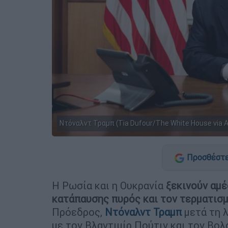
Ντόναλντ Τραμπ (Tia Dufour/The White House via 
Προσθέστε
Η Ρωσία και η Ουκρανία
ξεκινούν αμ
κατάπαυσης πυρός και τον τερματισμ
Πρόεδρος,
Ντόναλντ Τραμπ
μετά τη λ
με τον Βλαντιμίρ Πούτιν και τον Βολ