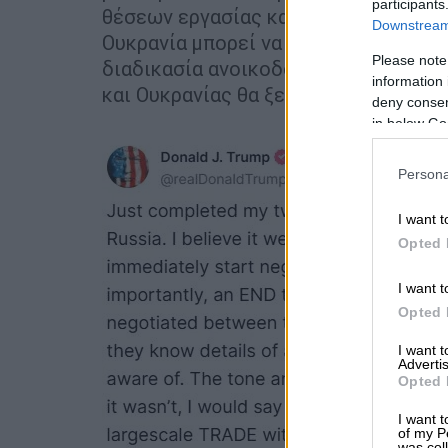
participants
θέσεων εργασίας και πλούτου. Το δυ
Downstream 
Ουκρανία μπορεί να είναι ένας μεγά
Please note
διαδικασία ανοικοδόμησης της χώρας
information 
και Ουκρανίας θα ξεκινήσουν αμέσως
deny consent
in below Go
Persona
I want t
Opted 
I want t
Opted 
I want 
Advertis
Opted 
I want t
of my P
was col