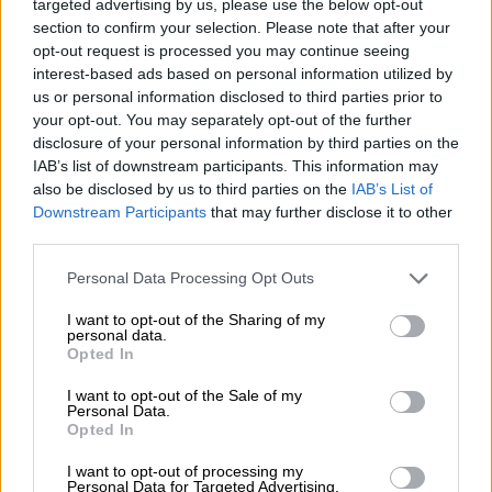
targeted advertising by us, please use the below opt-out
Το
ρωσικό υπουργείο Άμυνας
ανακοίνωσε
section to confirm your selection. Please note that after your
πως «η αντιαεροπορική άμυνα αναχαίτισε και
opt-out request is processed you may continue seeing
interest-based ads based on personal information utilized by
κατέστρεψε συνολικά 105 ουκρανικά
us or personal information disclosed to third parties prior to
drones», εκ των οποίων 35 πλησίαζαν τη
your opt-out. You may separately opt-out of the further
Μόσχα
.
disclosure of your personal information by third parties on the
IAB’s list of downstream participants. This information may
also be disclosed by us to third parties on the
IAB’s List of
ΔΙΑΒΑΣΤΕ ΕΠΙΣΗΣ
Downstream Participants
that may further disclose it to other
third parties.
Κόσμος
|
23.05.2025 07:53
Το Ισραήλ λέει πως αναχαιτίστηκε
Please note that this website/app uses one or more Google
Personal Data Processing Opt Outs
services and may gather and store information including but
πύραυλος που εκτοξεύτηκε από την
not limited to your visit or usage behaviour. You may click to
I want to opt-out of the Sharing of my
Υεμένη
personal data.
grant or deny consent to Google and its third-party tags to
Opted In
use your data for below specified purposes in below Google
consent section.
I want to opt-out of the Sale of my
Personal Data.
Opted In
Ο δήμαρχος της ρωσικής πρωτεύουσας
Σεργκέι
Σομπιάνιν
έγραψε σε ανάρτησή του
I want to opt-out of processing my
Personal Data for Targeted Advertising.