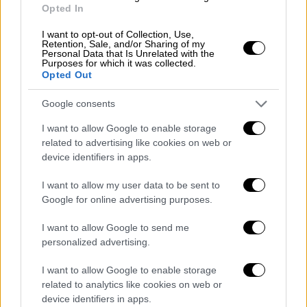
στο
Telegram
πως διασώστες επιχειρούν
Opted In
στα σημεία
όπου έπεσαν συντρίμμια
I want to opt-out of Collection, Use,
εχθρικών drones
. Αργά το βράδυ, ενημέρωσε
Retention, Sale, and/or Sharing of my
Personal Data that Is Unrelated with the
πως αναχαιτίστηκαν άλλα 11 μη
Purposes for which it was collected.
επανδρωμένα αεροσκάφη που
Opted Out
κατευθύνονταν προς τη ρωσική
Google consents
πρωτεύουσα.
I want to allow Google to enable storage
Από την πλευρά της, η ουκρανική πολεμική
related to advertising like cookies on web or
αεροπορία ανέφερε ότι οι ρωσικές δυνάμεις
device identifiers in apps.
εξαπέλυσαν 128 μη επανδρωμένα αεροσκάφη
I want to allow my user data to be sent to
εναντίον της
Ουκρανίας
, εκ των οποίων 112
Google for online advertising purposes.
καταρρίφθηκαν ή αναχαιτίστηκαν με
ηλεκτρονικά μέσα.
I want to allow Google to send me
personalized advertising.
Επιδρομές drones οπλισμένων με εκρηκτικά
I want to allow Google to enable storage
καταγράφονται εκατέρωθεν σχεδόν
related to analytics like cookies on web or
καθημερινά, τρία και πλέον χρόνια μετά την
device identifiers in apps.