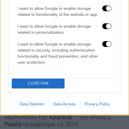
έναρξη της ρωσικής εισβολής στην
I want to allow Google to enable storage
Ουκρανία
. Ωστόσο, τα πλήγματα στη ρωσική
related to functionality of the website or app.
πρωτεύουσα είναι σπάνια.
I want to allow Google to enable storage
Στασιμότητα στις διαπραγματεύσεις
related to personalization.
Μέχρι στιγμής, ο ρώσος πρόεδρος
Βλαντίμιρ
I want to allow Google to enable storage
related to security, including authentication
Πούτιν
έχει ουσιαστικά απορρίψει
τις
functionality and fraud prevention, and other
προτάσεις του Κιέβου,
της Ουάσινγκτον και
user protection.
των ευρωπαίων συμμάχων τους για
εκεχειρία διαρκείας.
CONFIRM
Τα στρατεύματα της Μόσχας αποσπούν με
αργό ρυθμό εδάφη από πέρυσι, ελέγχοντας
συνολικά το ένα πέμπτο της ουκρανικής
Data Deletion
Data Access
Privacy Policy
επικράτειας, συμπεριλαμβανομένης της
χερσονήσου της
Κριμαίας
– την οποία η
Ρωσία
προσάρτησε το 2014.