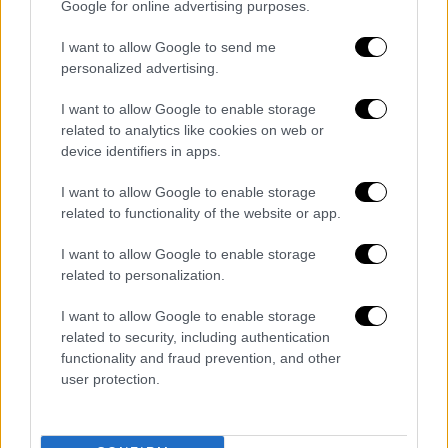
Google for online advertising purposes.
I want to allow Google to send me
«Αντίθετα με το παράνομο, γενοκτονικό και
personalized advertising.
κατοχικό ισραηλινό καθεστώς, παραμένουμε
I want to allow Google to enable storage
δεσμευμένοι στη διπλωματία», πρόσθεσε ο
related to analytics like cookies on web or
επικεφαλής της ιρανικής διπλωματίας.
device identifiers in apps.
Συνεχίζονται τα εκατέρωθεν
I want to allow Google to enable storage
πλήγματα - Δεν θα παραδοθούμε
related to functionality of the website or app.
διαμήνυσε ο Χαμενεΐ
I want to allow Google to enable storage
related to personalization.
Το ιρανικό έθνος «δεν θα παραδοθεί ποτέ»
όποια πίεση κι αν αντιμετωπίσει, είπε ο
I want to allow Google to enable storage
αγιατολά Χαμενεΐ
κατά τη διάρκεια ομιλίας
related to security, including authentication
functionality and fraud prevention, and other
του που αναμεταδόθηκε απευθείας
user protection.
τηλεοπτικά, την επομένη της απαίτησης του
Ντόναλντ Τραμπ
για «παράδοση άνευ όρων»
της Τεχεράνης.