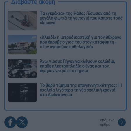
Διαβάστε ακόμη
Τα «γεράκια» της Ψάθας: Έσωσαν από τη
μεγάλη φωτιά τη γειτονιά που κάποτε τους
έδιωχνε
«Κλειδί» η ιατροδικαστική για τον 90χρονο
που έκρυβε ο γιος του στον καταψύκτη -
«Τον αγαπούσε παθολογικά»
Άνω Λιόσια: Πήγαν να κλέψουν καλώδια,
έπαθε ηλεκτροπληξία ο ένας και τον
άφησαν νεκρό στο σημείο
Το βαρύ τίμημα της υπογεννητικότητας: 11
σχολεία λιγότερα τη νέα σχολική χρονιά
στα Δωδεκάνησα
επόμενο
άρθρο