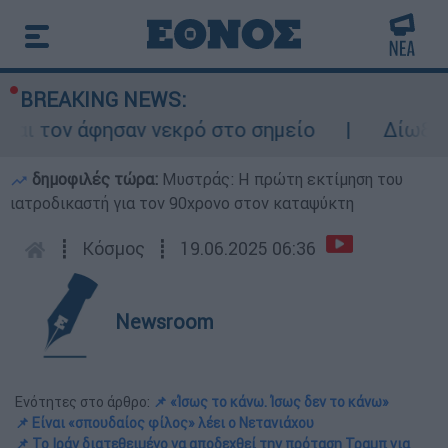
BREAKING NEWS:
ησαν νεκρό στο σημείο
Δίωξη για ανθρωπο
δημοφιλές τώρα:
Μυστράς: Η πρώτη εκτίμηση του
ιατροδικαστή για τον 90χρονο στον καταψύκτη
┋
Κόσμος
┋
19.06.2025 06:36
Newsroom
Ενότητες στο άρθρο:
📌 «Ίσως το κάνω. Ίσως δεν το κάνω»
📌 Είναι «σπουδαίος φίλος» λέει ο Νετανιάχου
📌 Το Ιράν διατεθειμένο να αποδεχθεί την πρόταση Τραμπ για