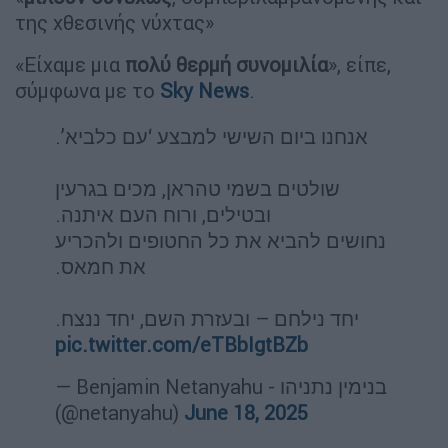
της χθεσινής νύχτας»
«Είχαμε μια
πολύ θερμή συνομιλία
», είπε,
σύμφωνα με το
Sky News
.
אנחנו ביום השישי למבצע ‘עם כלביא’.
שולטים בשמי טהראן, מכים בגרעין
ובטילים, ורוח העם איתנה.
נחושים להביא את כל החטופים ולהכריע
את חמאס.
יחד נילחם – ובעזרת השם, יחד ננצח.
pic.twitter.com/eTBbIgtBZb
— Benjamin Netanyahu - בנימין נתניהו
(@netanyahu)
June 18, 2025