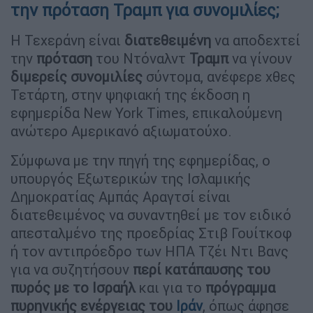
την πρόταση Τραμπ για συνομιλίες;
Η Τεχεράνη είναι
διατεθειμένη
να αποδεχτεί
την
πρόταση
του Ντόναλντ
Τραμπ
να γίνουν
διμερείς συνομιλίες
σύντομα, ανέφερε χθες
Τετάρτη, στην ψηφιακή της έκδοση η
εφημερίδα New York Times, επικαλούμενη
ανώτερο Αμερικανό αξιωματούχο.
Σύμφωνα με την πηγή της εφημερίδας, ο
υπουργός Εξωτερικών της Ισλαμικής
Δημοκρατίας Αμπάς Αραγτσί είναι
διατεθειμένος να συναντηθεί με τον ειδικό
απεσταλμένο της προεδρίας Στιβ Γουίτκοφ
ή τον αντιπρόεδρο των ΗΠΑ Τζέι Ντι Βανς
για να συζητήσουν
περί κατάπαυσης του
πυρός με το Ισραήλ
και για το
πρόγραμμα
πυρηνικής ενέργειας του
Ιράν
, όπως άφησε