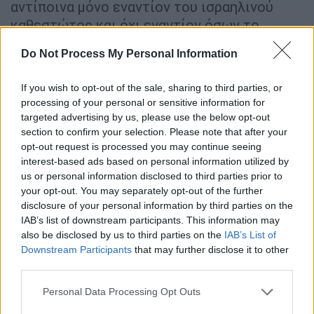
αντίποινα μόνο εναντίον του ισραηλινού
καθεστώτος και όχι εναντίον όσων το
βοηθούν και το υποστηρίζουν», τόνισε ο κ.
Do Not Process My Personal Information
Αραγτσί μέσω X.
If you wish to opt-out of the sale, sharing to third parties, or
By now, the whole world should know
processing of your personal or sensitive information for
that:
targeted advertising by us, please use the below opt-out
section to confirm your selection. Please note that after your
(1) Iran solely acts in self-defense.
opt-out request is processed you may continue seeing
interest-based ads based on personal information utilized by
Even in the face of the most
us or personal information disclosed to third parties prior to
outrageous aggression against our
your opt-out. You may separately opt-out of the further
people, Iran has so far only retaliated
disclosure of your personal information by third parties on the
against the Israeli regime and not
IAB’s list of downstream participants. This information may
also be disclosed by us to third parties on the
IAB’s List of
those who are aiding and abetting it.
Downstream Participants
that may further disclose it to other
Just like Netanyahu…
third parties.
pic.twitter.com/cEUCaLHpAL
Please note that this website/app uses one or more Google
Personal Data Processing Opt Outs
— Seyed Abbas Araghchi (@araghchi)
services and may gather and store information including but