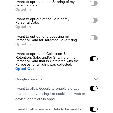
not limited to your visit or usage behaviour. You may click to
I want to opt-out of the Sharing of my
June 18, 2025
personal data.
grant or deny consent to Google and its third-party tags to
Opted In
use your data for below specified purposes in below Google
consent section.
I want to opt-out of the Sale of my
Personal Data.
Opted In
I want to opt-out of processing my
Personal Data for Targeted Advertising.
Opted In
I want to opt-out of Collection, Use,
Retention, Sale, and/or Sharing of my
Personal Data that Is Unrelated with the
Purposes for which it was collected.
Opted Out
Google consents
I want to allow Google to enable storage
related to advertising like cookies on web or
device identifiers in apps.
I want to allow my user data to be sent to