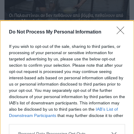
Οι Παλαιστίνιοι αν δεν πεθάνουν από βόμβα, πεθαίνουν από
πείνα: Μην κλείνεις τα μάτια σε αυτές τις εικόνες
Do Not Process My Personal Information
«Αυτοί που δεν πιστεύουν, ελάτε να
δείτε πώς πεθαίνουν τα παιδιά της
If you wish to opt-out of the sale, sharing to third parties, or
Γάζας»
processing of your personal or sensitive information for
targeted advertising by us, please use the below opt-out
Ο
20χρονος Αντνάν,
αδελφός του Ναΐμ,
section to confirm your selection. Please note that after your
opt-out request is processed you may continue seeing
επικεντρώνεται στη φροντίδα των άλλων
interest-based ads based on personal information utilized by
αδελφών του. Κάθε πρωί σηκώνεται στις
us or personal information disclosed to third parties prior to
5:30 π.μ και περπατά ανάμεσα στα ερείπια
your opt-out. You may separately opt-out of the further
της Γάζας για να βρει σημεία διανομής
disclosure of your personal information by third parties on the
IAB’s list of downstream participants. This information may
συσσιτίων
ενώ ο πόλεμος μαίνεται σε
also be disclosed by us to third parties on the
IAB’s List of
κοντινή απόσταση.
Downstream Participants
that may further disclose it to other
third parties.
«
Τ’ ορκίζομαι, δεν έχω αλάτι
στο σπίτι, τ’
ορκίζομαι ότι εκλιπαρώ για ένα κόκκο
Please note that this website/app uses one or more Google
Personal Data Processing Opt Outs