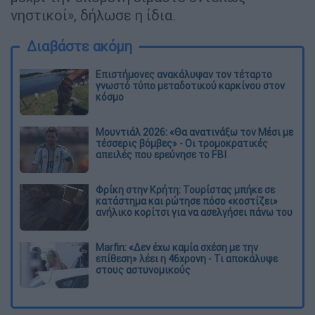
νηστικοί», δήλωσε η ίδια.
Διαβάστε ακόμη
Επιστήμονες ανακάλυψαν τον τέταρτο
γνωστό τύπο μεταδοτικού καρκίνου στον
κόσμο
Μουντιάλ 2026: «Θα ανατινάξω τον Μέσι με
τέσσερις βόμβες» - Οι τρομοκρατικές
απειλές που ερεύνησε το FBI
Φρίκη στην Κρήτη: Τουρίστας μπήκε σε
κατάστημα και ρώτησε πόσο «κοστίζει»
ανήλικο κορίτσι για να ασελγήσει πάνω του
Marfin: «Δεν έχω καμία σχέση με την
επίθεση» λέει η 46χρονη - Τι αποκάλυψε
στους αστυνομικούς