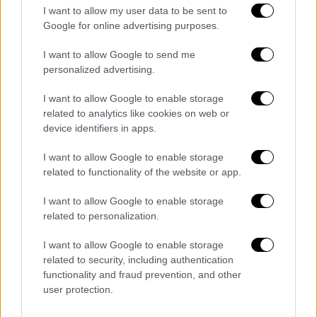
I want to allow my user data to be sent to
Google for online advertising purposes.
I want to allow Google to send me
personalized advertising.
Στη Γάζα βλέπουν τα παιδιά τους να λιμοκτονούν και δεν
I want to allow Google to enable storage
μπορούν να τα σώσουν
related to analytics like cookies on web or
device identifiers in apps.
Ακόμα πέντε άνθρωποι έχασαν τη ζωή τους
από
υποσιτισμό
και
λιμό
στη Λωρίδα της
I want to allow Google to enable storage
related to functionality of the website or app.
Γάζας τις προηγούμενες 24 ώρες, όπως
ανακοίνωσε σήμερα το υπουργείο Υγείας
I want to allow Google to enable storage
του θύλακα, αυξάνοντας τον αριθμό των
related to personalization.
θανάτων από τέτοιες αιτίες σε τουλάχιστον
I want to allow Google to enable storage
193 Παλαιστινίους, μεταξύ τους 96 παιδιά,
related to security, including authentication
από την έναρξη του πολέμου.
functionality and fraud prevention, and other
user protection.
Στη
Λωρίδα της Γάζας
ήδη εκτυλίσσεται το
σενάριο του
λιμού
, σύμφωνα με το IPC