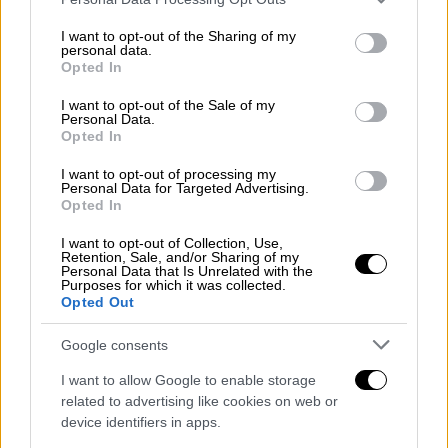
services and may gather and store information including but
αλατιού», δήλωσε η
40χρονη Νατζάουα,
η
not limited to your visit or usage behaviour. You may click to
I want to opt-out of the Sharing of my
μητέρα του Ναΐμ.
personal data.
grant or deny consent to Google and its third-party tags to
Opted In
use your data for below specified purposes in below Google
«Οι άνθρωποι μιλούν για τη Γάζα, για τη Γάζα,
consent section.
I want to opt-out of the Sale of my
για τη Γάζα. Ελάτε να δείτε τα παιδιά της
Personal Data.
Opted In
Γάζας. Αυτοί που δεν πιστεύουν, ελάτε να
δείτε πώς πεθαίνουν τα παιδιά της Γάζας.
I want to opt-out of processing my
Personal Data for Targeted Advertising.
Εμείς δεν ζούμε, αργοπεθαίνουμε»
, δήλωσε η
Opted In
ίδια.
I want to opt-out of Collection, Use,
Retention, Sale, and/or Sharing of my
5 νεκροί από υποσιτισμό το τελευταίο
Personal Data that Is Unrelated with the
Purposes for which it was collected.
24ωρο
Opted Out
Google consents
I want to allow Google to enable storage
related to advertising like cookies on web or
device identifiers in apps.