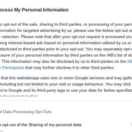
ocess My Personal Information
to opt-out of the sale, sharing to third parties, or processing of your per
formation for targeted advertising by us, please use the below opt-out s
r selection. Please note that after your opt-out request is processed y
eing interest-based ads based on personal information utilized by us or
disclosed to third parties prior to your opt-out. You may separately opt-
losure of your personal information by third parties on the IAB’s list of
. This information may also be disclosed by us to third parties on the
IA
Participants
that may further disclose it to other third parties.
 that this website/app uses one or more Google services and may gath
 το ΕΘΝΟΣ στη Google
including but not limited to your visit or usage behaviour. You may click 
 to Google and its third-party tags to use your data for below specifi
ogle consent section.
ήμερα ότι
περισσότεροι από 250.000
λη της Γάζας
και έχουν μετακινηθεί σε
l Data Processing Opt Outs
θύλακα, μετά την
εντατικοποίηση των
ών στρατιωτικών επιχειρήσεων
τις
o opt-out of the Sharing of my personal data.
In