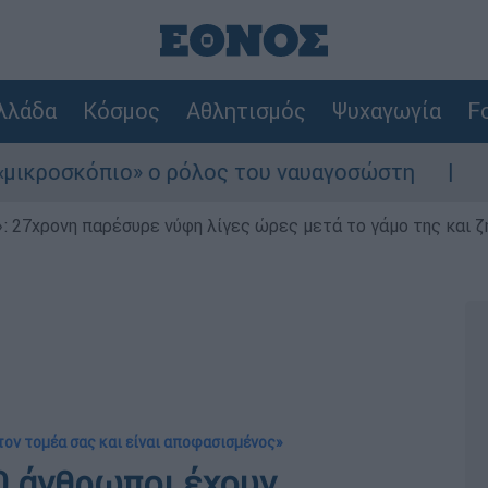
λλάδα
Κόσμος
Αθλητισμός
Ψυχαγωγία
Fo
κόπιο» ο ρόλος του ναυαγοσώστη
Συναγερμ
 27χρονη παρέσυρε νύφη λίγες ώρες μετά το γάμο της και ζη
στον τομέα σας και είναι αποφασισμένος»
0 άνθρωποι έχουν