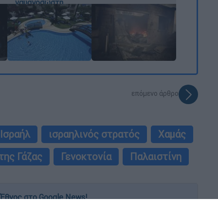
ναυαγοσώστη
επόμενο άρθρο
Ισραήλ
ισραηλινός στρατός
Χαμάς
της Γάζας
Γενοκτονία
Παλαιστίνη
Έθνος στο Google News!
 λεπτό, με την υπογραφή του www.ethnos.gr