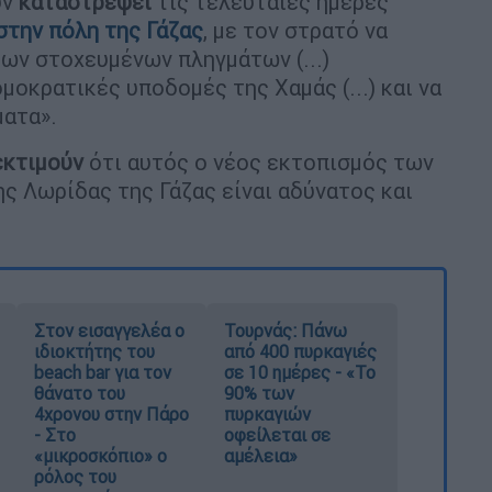
υν
καταστρέψει
τις τελευταίες ημέρες
στην πόλη της Γάζας
, με τον στρατό να
των στοχευμένων πληγμάτων (...)
οκρατικές υποδομές της Χαμάς (...) και να
ματα».
εκτιμούν
ότι αυτός ο νέος εκτοπισμός των
ς Λωρίδας της Γάζας είναι αδύνατος και
Στον εισαγγελέα ο
Τουρνάς: Πάνω
ιδιοκτήτης του
από 400 πυρκαγιές
beach bar για τον
σε 10 ημέρες - «Το
θάνατο του
90% των
4χρονου στην Πάρο
πυρκαγιών
- Στο
οφείλεται σε
«μικροσκόπιο» ο
αμέλεια»
ρόλος του