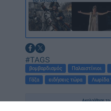
της Ιστορίας!
#TAGS
βομβαρδισμός
Παλαιστίνιοι
Γάζα
ειδήσεις τώρα
Λωρίδα 
Ακολούθησε το 
Live όλες οι εξελίξεις λεπτό προς