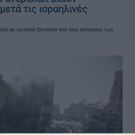
μετά τις ισραηλινές
πόλη με τα οποία ζητούσαν από τους κατοίκους των