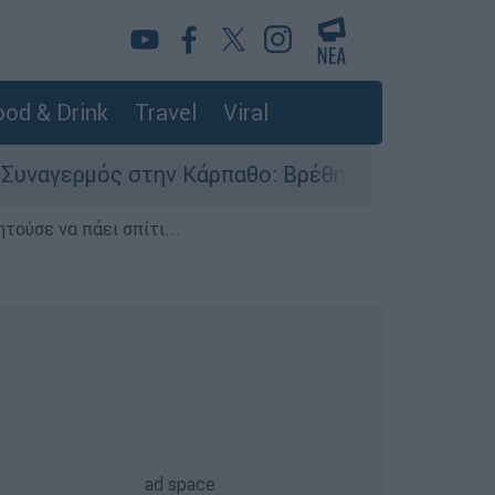
od & Drink
Travel
Viral
ός στην Κάρπαθο: Βρέθηκαν παλιά πυρομαχικά σ
τούσε να πάει σπίτι...