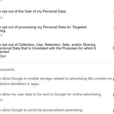
o opt-out of the Sale of my Personal Data.
In
to opt-out of processing my Personal Data for Targeted
ing.
: Ισοπέδωσε και δεύτερη
In
ραυματίες
o opt-out of Collection, Use, Retention, Sale, and/or Sharing
ersonal Data that Is Unrelated with the Purposes for which it
lected.
Out
τικής Προστασίας της
Λωρίδας της Γάζας
 νεκρούς από τα ξημερώματα λόγω των
consents
 μετά τον θάνατο τουλάχιστον 50
o allow Google to enable storage related to advertising like cookies on
, με βάση την ίδια πηγή. «Σύμφωνα με τις
evice identifiers in apps.
ρο από ένα τέταρτο του εκατομμυρίου των
o allow my user data to be sent to Google for online advertising
ουν εγκαταλείψει για τη δική τους
s.
πρόσωπος του ισραηλινού στρατού Αβιχάι
to allow Google to send me personalized advertising.