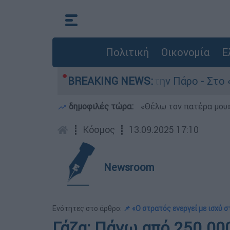
Πολιτική
Οικονομία
Ε
ον θάνατο του 4χρονου στην Πάρο - Στο «μικροσ
BREAKING NEWS:
δημοφιλές τώρα:
«Θέλω τον πατέρα μου»:
┋
Κόσμος
┋
13.09.2025 17:10
Newsroom
Ενότητες στο άρθρο:
📌 «Ο στρατός ενεργεί με ισχύ 
Γάζα: Πάνω από 250.00