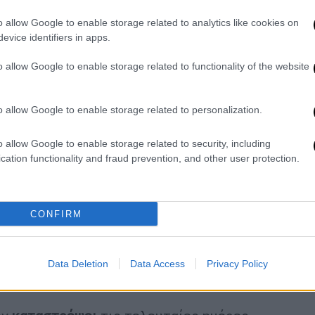
μύριο Παλαιστίνιοι ζουν μέσα και γύρω από
o allow Google to enable storage related to analytics like cookies on
τικό κέντρο του θύλακα.
Στόχος του
evice identifiers in apps.
πό τον έλεγχό του την πόλη της Γάζας,
την
o allow Google to enable storage related to functionality of the website
υσιάζουν ως ένα από τα τελευταία
αηλινές δυνάμεις έριξαν φυλλάδια στην πόλη
ίκους των δυτικών συνοικιών να τις
o allow Google to enable storage related to personalization.
τική Προστασία ανακοίνωσε ότι οι
 είναι συνεχείς.
o allow Google to enable storage related to security, including
cation functionality and fraud prevention, and other user protection.
 στον τομέα σας και είναι
CONFIRM
μέα σας και είναι αποφασισμένος
να
, έγραφαν τα φυλλάδια. «Για τη δική σας
Data Deletion
Data Access
Privacy Policy
ω της οδού αλ Ρασίντ προς τα νότια. Σας