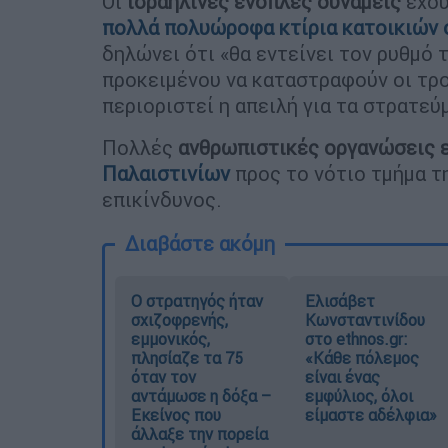
Οι
ισραηλινές ένοπλες δυνάμεις
έχο
πολλά πολυώροφα κτίρια κατοικιών 
δηλώνει ότι «θα εντείνει τον ρυθμό 
προκειμένου να καταστραφούν οι τρομ
περιοριστεί η απειλή για τα στρατεύ
Πολλές
ανθρωπιστικές οργανώσεις 
Παλαιστινίων
προς το νότιο τμήμα τη
επικίνδυνος.
Διαβάστε ακόμη
O στρατηγός ήταν
Ελισάβετ
σχιζοφρενής,
Κωνσταντινίδου
εμμονικός,
στο ethnos.gr:
πλησίαζε τα 75
«Κάθε πόλεμος
όταν τον
είναι ένας
αντάμωσε η δόξα –
εμφύλιος, όλοι
Εκείνος που
είμαστε αδέλφια»
άλλαξε την πορεία