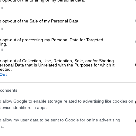
ινωνική λειτουργός που είχε την εποπτεία
In
ική ισχύ, ωστόσο χρησιμοποιήθηκε για να
 ασκούσε πάνω της.
o opt-out of the Sale of my Personal Data.
In
to opt-out of processing my Personal Data for Targeted
ing.
In
ηροδρομικό σταθμό στην Ουκρανία -
o opt-out of Collection, Use, Retention, Sale, and/or Sharing
ersonal Data that Is Unrelated with the Purposes for which it
lected.
Out
υμένων στο Ιράν - Καταδίκη για
consents
o allow Google to enable storage related to advertising like cookies on
evice identifiers in apps.
o allow my user data to be sent to Google for online advertising
ση του Εφετείου
s.