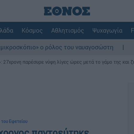
λάδα
Κόσμος
Αθλητισμός
Ψυχαγωγία
F
κόπιο» ο ρόλος του ναυαγοσώστη
Συναγερμ
 27χρονη παρέσυρε νύφη λίγες ώρες μετά το γάμο της και ζη
η του Εφετείου
2χρονος παντρεύτηκε