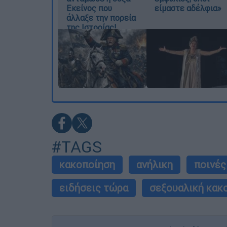
Εκείνος που
είμαστε αδέλφια»
άλλαξε την πορεία
της Ιστορίας!
#TAGS
κακοποίηση
ανήλικη
ποινές
ειδήσεις τώρα
σεξουαλική κακ