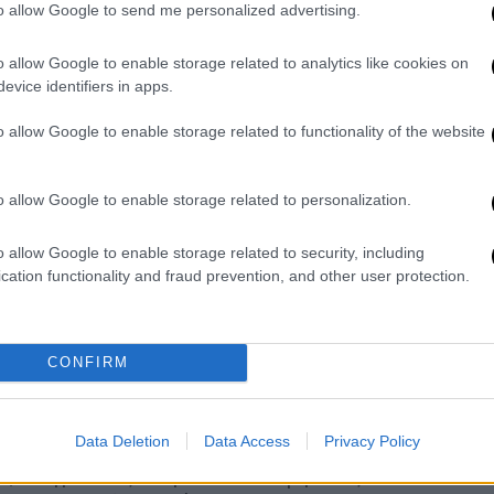
to allow Google to send me personalized advertising.
led for 23 years, and seven other men
 she was 13, a court heard
o allow Google to enable storage related to analytics like cookies on
evice identifiers in apps.
@thetimes)
October 3, 2025
o allow Google to enable storage related to functionality of the website
ης
αυξήθηκε σε
23 έτη
ύστερα από
o allow Google to enable storage related to personalization.
 θεώρησε ότι η πρωτόδικη απόφαση ήταν
o allow Google to enable storage related to security, including
cation functionality and fraud prevention, and other user protection.
ά άνδρες
, ηλικίας 39 έως 45 ετών, για
ές ποινές που ξεπερνούν τα
90 χρόνια
κτιμούν ότι το κορίτσι
είχε πέσει θύμα
CONFIRM
άτομα
, ενώ η έρευνα για άλλους
Data Deletion
Data Access
Privacy Policy
ν η νεαρή γυναίκα, πλέον ενήλικη,
α
, οδηγώντας στην αποκάλυψη ενός