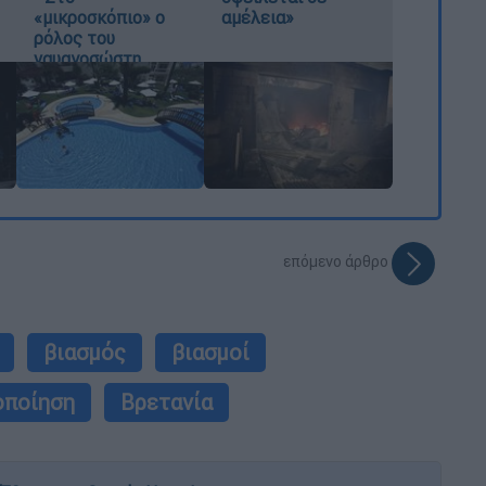
«μικροσκόπιο» ο
αμέλεια»
ρόλος του
ναυαγοσώστη
επόμενο άρθρο
βιασμός
βιασμοί
οποίηση
Βρετανία