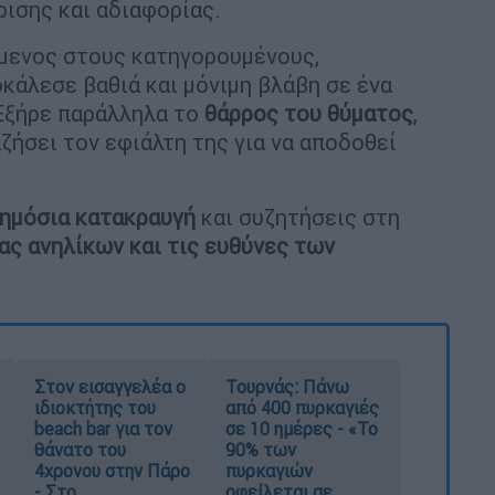
ισης και αδιαφορίας.
όμενος στους κατηγορουμένους,
κάλεσε βαθιά και μόνιμη βλάβη σε ένα
 Εξήρε παράλληλα το
θάρρος του θύματος
,
ζήσει τον εφιάλτη της για να αποδοθεί
δημόσια κατακραυγή
και συζητήσεις στη
ας ανηλίκων και τις ευθύνες των
Στον εισαγγελέα ο
Τουρνάς: Πάνω
ιδιοκτήτης του
από 400 πυρκαγιές
beach bar για τον
σε 10 ημέρες - «Το
θάνατο του
90% των
4χρονου στην Πάρο
πυρκαγιών
- Στο
οφείλεται σε