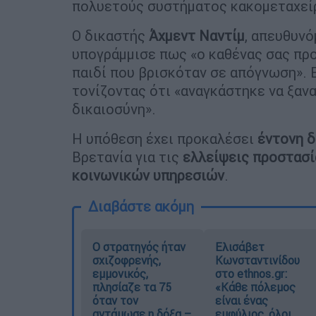
πολυετούς συστήματος κακομεταχείρ
Ο δικαστής
Άχμεντ Ναντίμ
, απευθυν
υπογράμμισε πως «ο καθένας σας προ
παιδί που βρισκόταν σε απόγνωση».
τονίζοντας ότι «αναγκάστηκε να ξανα
δικαιοσύνη».
Η υπόθεση έχει προκαλέσει
έντονη 
Βρετανία για τις
ελλείψεις προστασί
κοινωνικών υπηρεσιών
.
Διαβάστε ακόμη
O στρατηγός ήταν
Ελισάβετ
σχιζοφρενής,
Κωνσταντινίδου
εμμονικός,
στο ethnos.gr:
πλησίαζε τα 75
«Κάθε πόλεμος
όταν τον
είναι ένας
αντάμωσε η δόξα –
εμφύλιος, όλοι