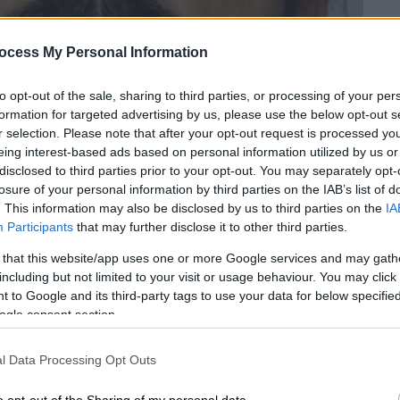
ocess My Personal Information
to opt-out of the sale, sharing to third parties, or processing of your per
formation for targeted advertising by us, please use the below opt-out s
r selection. Please note that after your opt-out request is processed y
eing interest-based ads based on personal information utilized by us or
 Times
disclosed to third parties prior to your opt-out. You may separately opt-
losure of your personal information by third parties on the IAB’s list of
. This information may also be disclosed by us to third parties on the
IA
 το ΕΘΝΟΣ στη Google
Participants
that may further disclose it to other third parties.
 that this website/app uses one or more Google services and may gath
συστηματικού βιασμού
ανήλικης στο
including but not limited to your visit or usage behaviour. You may click 
νο, ο οποίος καταδικάστηκε σε
23 χρόνια
 to Google and its third-party tags to use your data for below specifi
ogle consent section.
τέλεσε
παράνομο «γάμο» βάσει ισλαμικού
l Data Processing Opt Outs
 μόλις 15 ετών. Παρόντες φέρονται να ήταν
o opt-out of the Sharing of my personal data.