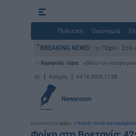
Πολιτική
Οικονομία
Ελ
ον θάνατο του 4χρονου στην Πάρο - Στο «μικροσ
BREAKING NEWS:
δημοφιλές τώρα:
«Θέλω τον πατέρα μου»:
┋
Κόσμος
┋
04.10.2025 17:06
Newsroom
Ενότητες στο άρθρο:
📌 Bαριές ποινές και παρέμβασ
Φρίκη στη Βρετανία: 4