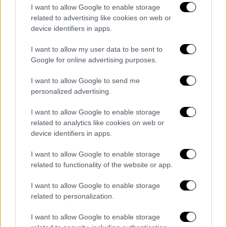
Ντόναλντ
Τραμπ
,
μετά από τηλεφωνική
I want to allow Google to enable storage
συνομιλία με το
ν Ρώσο Πρόεδρο Βλαντίμιρ
related to advertising like cookies on web or
Πούτιν
, δήλωσε ότι συμφώνησαν να
device identifiers in apps.
συναντηθούν σύντομα στη Βουδαπέστη. Ο
I want to allow my user data to be sent to
Τραμπ
σημείωσε επίσης ότι οι ΗΠΑ δεν
Google for online advertising purposes.
μπορούν να εξαντλήσουν το δικό τους
απόθεμα πυραύλων κρουζ Tomahawk,
I want to allow Google to send me
personalized advertising.
προμηθεύοντάς τους στην Ουκρανία, ενώ
επιβεβαίωσε ότι το ζήτημα των
I want to allow Google to enable storage
παραδόσεων Tomahawk στο
Κίεβο
είχε
related to analytics like cookies on web or
συζητηθεί με τον Ρώσο ομόλογό του.
device identifiers in apps.
Υπενθυμίζεται πως σήμερα (17/10), ο
Τραμπ
I want to allow Google to enable storage
related to functionality of the website or app.
σχεδιάζει θα συναντηθεί με τον Βολοντίμιρ
Ζελένσκι στον Λευκό Οίκο. Από την πλευρά
I want to allow Google to enable storage
του, ο Πρόεδρος της Ουκρανίας
Βολοντίμιρ
related to personalization.
Ζελένσκι
ελπίζει ότι η συνάντησή του με τον
I want to allow Google to enable storage
Πρόεδρο Τραμπ στον Λευκό Οίκο την