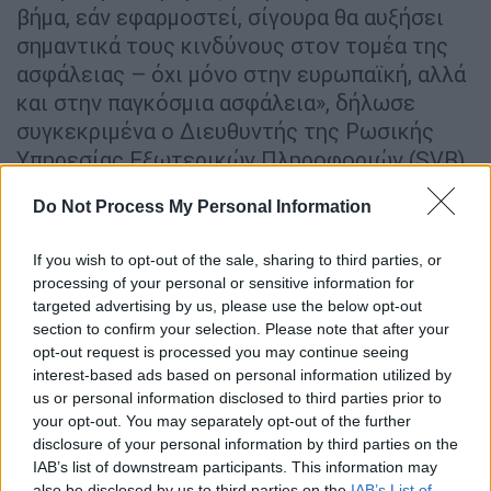
βήμα, εάν εφαρμοστεί, σίγουρα θα αυξήσει
σημαντικά τους κινδύνους στον τομέα της
ασφάλειας – όχι μόνο στην ευρωπαϊκή, αλλά
και στην παγκόσμια ασφάλεια», δήλωσε
συγκεκριμένα ο Διευθυντής της Ρωσικής
Υπηρεσίας Εξωτερικών Πληροφοριών (SVR)
Σεργκέι
Ναρίσκιν
στους δημοσιογράφους
Do Not Process My Personal Information
στο περιθώριο μιας συνάντησης του
Συμβουλίου των Επικεφαλής Υπηρεσιών
If you wish to opt-out of the sale, sharing to third parties, or
Ασφαλείας και Ειδικών Υπηρεσιών της
processing of your personal or sensitive information for
Κοινοπολιτείας Ανεξάρτητων Κρατών (ΚΑΚ)
targeted advertising by us, please use the below opt-out
στη Σαμαρκάνδη του Ουζμπεκιστάν.
section to confirm your selection. Please note that after your
opt-out request is processed you may continue seeing
interest-based ads based on personal information utilized by
ΔΙΑΒΑΣΤΕ ΕΠΙΣΗΣ
us or personal information disclosed to third parties prior to
your opt-out. You may separately opt-out of the further
Κόσμος
|
17.10.2025 12:25
disclosure of your personal information by third parties on the
Έκρηξη σε πολυκατοικία στο
IAB’s list of downstream participants. This information may
also be disclosed by us to third parties on the
IAB’s List of