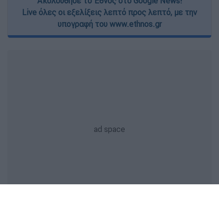
Ακολούθησε το Έθνος στο Google News!
Live όλες οι εξελίξεις λεπτό προς λεπτό, με την
υπογραφή του www.ethnos.gr