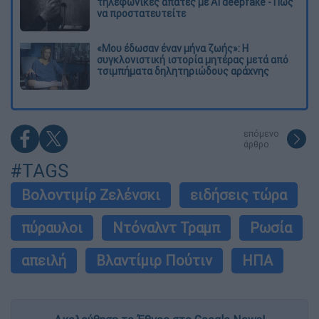
τηλεφωνικές απάτες με AI deepfake - Πώς
να προστατευτείτε
«Μου έδωσαν έναν μήνα ζωής»: Η
συγκλονιστική ιστορία μητέρας μετά από
τσιμπήματα δηλητηριώδους αράχνης
επόμενο
άρθρο
#TAGS
Βολοντιμίρ Ζελένσκι
ειδήσεις τώρα
πύραυλοι
Ντόναλντ Τραμπ
Ρωσία
απειλή
Βλαντίμιρ Πούτιν
ΗΠΑ