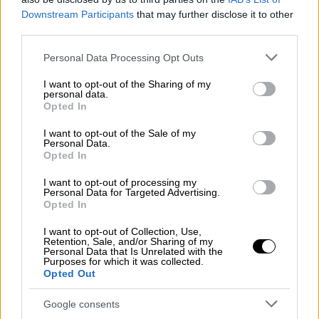
Βουκουρέστι: Τουλάχιστον 2 νεκροί
Downstream Participants
that may further disclose it to other
και 12 τραυματίες - Kατέρρευσαν
third parties.
όροφοι
Please note that this website/app uses one or more Google
Personal Data Processing Opt Outs
services and may gather and store information including but
not limited to your visit or usage behaviour. You may click to
I want to opt-out of the Sharing of my
personal data.
grant or deny consent to Google and its third-party tags to
Opted In
«Αυτό το θέμα, τουλάχιστον εν μέρει,
use your data for below specified purposes in below Google
συζητήθηκε χθες (Πέμπτη) κατά τη διάρκεια
consent section.
I want to opt-out of the Sale of my
Personal Data.
τηλεφωνικής συνομιλίας μεταξύ των
Opted In
προέδρων τη
ς Ρωσικής Ομοσπονδίας και
I want to opt-out of processing my
των Ηνωμένων Πολιτειών Αμερικής»
,
Personal Data for Targeted Advertising.
συμπλήρωσε ο επικεφαλής της SVR,
Opted In
σύμφωνα με το πρακτορείο TASS.
I want to opt-out of Collection, Use,
Retention, Sale, and/or Sharing of my
Τηλεφωνική επικοινωνία Τραμπ-
Personal Data that Is Unrelated with the
Purposes for which it was collected.
Πούτιν
Opted Out
Την Πέμπτη (16/10), ο Πρόεδρος των ΗΠΑ
Google consents