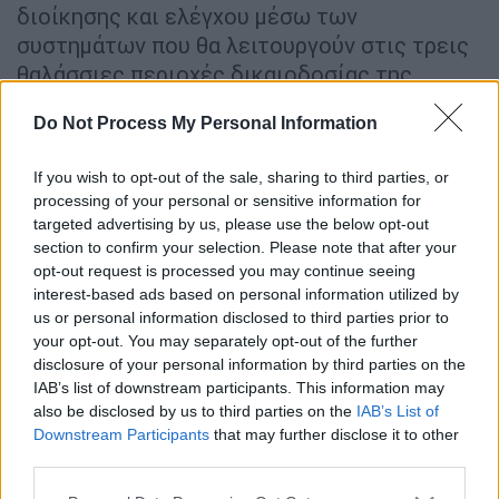
διοίκησης και ελέγχου μέσω των
συστημάτων που θα λειτουργούν στις τρεις
θαλάσσιες περιοχές δικαιοδοσίας της
Τουρκίας
.
Do Not Process My Personal Information
Εγκατάσταση κέντρων, σταθμών και
πλατφορμών
If you wish to opt-out of the sale, sharing to third parties, or
processing of your personal or sensitive information for
targeted advertising by us, please use the below opt-out
ΔΙΑΒΑΣΤΕ ΕΠΙΣΗΣ
section to confirm your selection. Please note that after your
opt-out request is processed you may continue seeing
Κόσμος
|
18.11.2025 12:20
interest-based ads based on personal information utilized by
us or personal information disclosed to third parties prior to
Τα drones Ελλάδας-Ουκρανίας
your opt-out. You may separately opt-out of the further
ταράζουν την Τουρκία: Βλέπουν
disclosure of your personal information by third parties on the
«μυστική» συμφωνία και
IAB’s list of downstream participants. This information may
«στοχοποίηση»
also be disclosed by us to third parties on the
IAB’s List of
Downstream Participants
that may further disclose it to other
third parties.
Κόσμος
|
18.11.2025 16:27
Please note that this website/app uses one or more Google