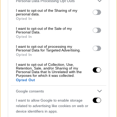
Personal Data Processing Opt Outs
Τουρκία: Τι μεταδίδουν τα
services and may gather and store information including but
εθνικιστικά ΜΜΕ για το καλώδιο GSI -
not limited to your visit or usage behaviour. You may click to
I want to opt-out of the Sharing of my
personal data.
«Μπήκε στο ράφι»
grant or deny consent to Google and its third-party tags to
Opted In
use your data for below specified purposes in below Google
consent section.
I want to opt-out of the Sale of my
Personal Data.
Opted In
Στο πλαίσιο του έργου, θα εγκατασταθεί ένα
I want to opt-out of processing my
κέντρο,
4 σταθμοί και 10 πλατφόρμες
στις
Personal Data for Targeted Advertising.
περιοχές δικαιοδοσίας των θαλασσών της
Opted In
Τουρκίας. Έτσι, η υποδομή επικοινωνίας
I want to opt-out of Collection, Use,
μεταξύ των μονάδων
θάλασσας-θάλασσας
Retention, Sale, and/or Sharing of my
Personal Data that Is Unrelated with the
και θάλασσας-ξηράς
θα υποστηριχθεί με
Purposes for which it was collected.
Opted Out
υψηλότερο εύρος ζώνης,
ασφαλέστερα
πρωτόκολλα
και ταχύτερη ροή εντολών.
Google consents
Η νέα εποχή στο Sahil-NET δεν θα
I want to allow Google to enable storage
περιοριστεί μόνο στην ενσωμάτωση
related to advertising like cookies on web or
device identifiers in apps.
συσκευών και δικτύων. Με τη δημιουργία