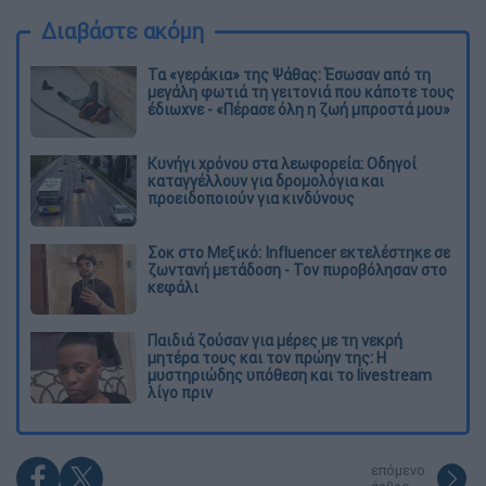
Διαβάστε ακόμη
Τα «γεράκια» της Ψάθας: Έσωσαν από τη
μεγάλη φωτιά τη γειτονιά που κάποτε τους
έδιωχνε - «Πέρασε όλη η ζωή μπροστά μου»
Κυνήγι χρόνου στα λεωφορεία: Οδηγοί
καταγγέλλουν για δρομολόγια και
προειδοποιούν για κινδύνους
Σοκ στο Μεξικό: Influencer εκτελέστηκε σε
ζωντανή μετάδοση - Τον πυροβόλησαν στο
κεφάλι
Παιδιά ζούσαν για μέρες με τη νεκρή
μητέρα τους και τον πρώην της: Η
μυστηριώδης υπόθεση και το livestream
λίγο πριν
επόμενο