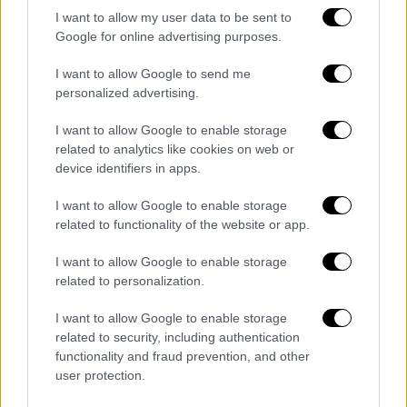
μιας υποδομής μεταφοράς δεδομένων, θα
I want to allow my user data to be sent to
εξασφαλιστεί
και η κοινή ακεραιότητα των
Google for online advertising purposes.
δεδομένων
με όλους τους εμπλεκόμενους
I want to allow Google to send me
φορείς που συμμετέχουν στο έργο.
personalized advertising.
Το τουρκικό Υπουργείο Εσωτερικών, το
I want to allow Google to enable storage
Υπουργείο Εθνικής Άμυνας, η προεδρία της
related to analytics like cookies on web or
Αμυντικής Βιομηχανίας και άλλοι σχετικοί
device identifiers in apps.
δημόσιοι φορείς και οργανισμοί θα
I want to allow Google to enable storage
αναλάβουν καθήκοντα στη διαδικασία
και με
related to functionality of the website or app.
τον τρόπο αυτό, η κατάσταση στο πεδίο θα
είναι άμεσα ορατή σε όλα τα εμπλεκόμενα
I want to allow Google to enable storage
related to personalization.
όργανα και οι διαδικασίες λήψης αποφάσεων
θα είναι ταχύτερες και πιο συντονισμένες.
I want to allow Google to enable storage
related to security, including authentication
Με απλά λόγια, το
Sahil-NET
είναι η
functionality and fraud prevention, and other
προσπάθεια της Τουρκίας να δημιουργήσει
user protection.
ένα ενιαίο, γρήγορο και πλήρως