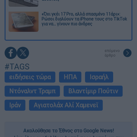
«Όχι γκέι 17 Pro, αλλά σπασμένο 11άρι»:
Ρώσοι διαλύουν τα iPhone τους στο TikTok
για να... γίνουν πιο άνδρες
επόμενο
άρθρο
#TAGS
ειδήσεις τώρα
ΗΠΑ
Ισραήλ
Ντόναλντ Τραμπ
Βλαντίμιρ Πούτιν
Ιράν
Αγιατολάχ Αλί Χαμενεϊ
Ακολούθησε το Έθνος στο Google News!