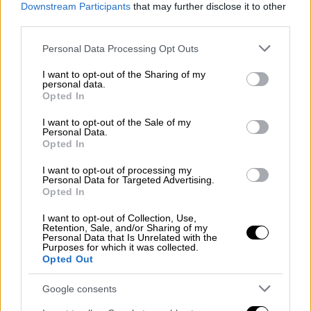
Downstream Participants
that may further disclose it to other
ιρανικού λαού», ανέφερε σε δήλωσή του το
third parties.
Υπουργείο Οικονομικών των ΗΠΑ στις 15
Please note that this website/app uses one or more Google
Ιανουαρίου, προσθέτοντας ότι ο Λαριτζάνι
Personal Data Processing Opt Outs
services and may gather and store information including but
ενήργησε κατόπιν εντολής του Χαμενεΐ.
not limited to your visit or usage behaviour. You may click to
I want to opt-out of the Sharing of my
personal data.
grant or deny consent to Google and its third-party tags to
Οργανώσεις για τα ανθρώπινα δικαιώματα
Opted In
use your data for below specified purposes in below Google
αναφέρουν ότι χιλιάδες άνθρωποι
consent section.
I want to opt-out of the Sale of my
σκοτώθηκαν κατά τη διάρκεια της
Personal Data.
Opted In
καταστολής των διαδηλώσεων, της
χειρότερης εσωτερικής αναταραχής στο
I want to opt-out of processing my
Personal Data for Targeted Advertising.
Ιράν από την εποχή της Ισλαμικής
Opted In
Επανάστασης του 1979.
I want to opt-out of Collection, Use,
Retention, Sale, and/or Sharing of my
Όπως και άλλοι Ιρανοί αξιωματούχοι, ο
Personal Data that Is Unrelated with the
Purposes for which it was collected.
Λαριτζάνι
εξέφρασε κατανόηση για τις
Opted Out
διαδηλώσεις που οργανώθηκαν σε ένδειξη
διαμαρτυρίας για τις οικονομικές
Google consents
δυσκολίες. Ωστόσο, καταδίκασε τις ένοπλες