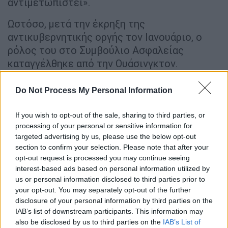
αντιμετωπιστεί».
Ωστόσο, μετά την έκρηξη της
αντικυβερνητικής οργής τον Ιανουάριο, ο
ρόλος του στο Συμβούλιο Ασφαλείας
καταγγέλθηκε από την Ουάσινγκτον.
Σύμφωνα με ανακοίνωση της αμερικανικής
Do Not Process My Personal Information
κυβέρνησης που περιγράφει λεπτομερώς τις
κυρώσεις εναντίον του και άλλων
If you wish to opt-out of the sale, sharing to third parties, or
αξιωματούχων ως αντίδραση στην
processing of your personal or sensitive information for
καταστολή,
ο Λαριτζάνι βρισκόταν στην
targeted advertising by us, please use the below opt-out
section to confirm your selection. Please note that after your
πρώτη γραμμή των προσπαθειών για την
opt-out request is processed you may continue seeing
καταστολή της σειράς διαδηλώσεων που
interest-based ads based on personal information utilized by
έπληξαν το Ιράν τον Ιανουάριο
.
us or personal information disclosed to third parties prior to
your opt-out. You may separately opt-out of the further
«Ο Λαριτζάνι ήταν ένας από τους πρώτους
disclosure of your personal information by third parties on the
Ιρανούς ηγέτες που κάλεσε σε βία ως
IAB’s list of downstream participants. This information may
also be disclosed by us to third parties on the
IAB’s List of
απάντηση στις νόμιμες απαιτήσεις του