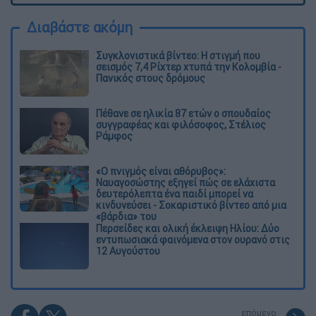
Διαβάστε ακόμη
Συγκλονιστικά βίντεο: Η στιγμή που
σεισμός 7,4 Ρίχτερ χτυπά την Κολομβία -
Πανικός στους δρόμους
Πέθανε σε ηλικία 87 ετών ο σπουδαίος
συγγραφέας και φιλόσοφος, Στέλιος
Ράμφος
«Ο πνιγμός είναι αθόρυβος»:
Ναυαγοσώστης εξηγεί πώς σε ελάχιστα
δευτερόλεπτα ένα παιδί μπορεί να
κινδυνεύσει - Σοκαριστικό βίντεο από μια
«βάρδια» του
Περσείδες και ολική έκλειψη Ηλίου: Δύο
εντυπωσιακά φαινόμενα στον ουρανό στις
12 Αυγούστου
επόμενο