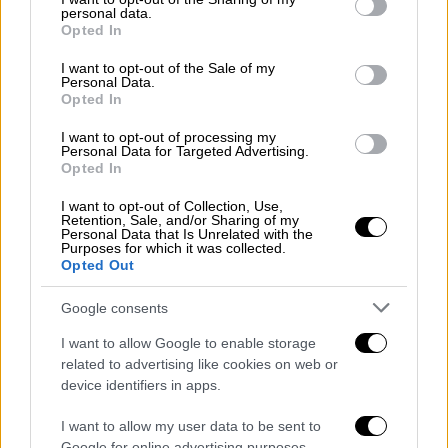
personal data.
grant or deny consent to Google and its third-party tags to
Η αγωγή αναφέρει ότι,
12 εργαζόμενοι της
Opted In
use your data for below specified purposes in below Google
OpenAI, είχαν επισημάνει τις συνομιλίες ως
consent section.
I want to opt-out of the Sale of my
ενδεικτικές επικείμενου κινδύνου
, αλλά το
Personal Data.
Opted In
αίτημα για ενημέρωση των αρχών
απορρίφθηκε, με αποτέλεσμα η 18χρονη να
I want to opt-out of processing my
Personal Data for Targeted Advertising.
ανοίξει δεύτερο λογαριασμό και να
Opted In
συνεχίσει τα σχέδιά της. Οι ενάγοντες
I want to opt-out of Collection, Use,
υποστηρίζουν ότι η στάση της εταιρείας
Retention, Sale, and/or Sharing of my
συνέβαλε στον σοβαρό τραυματισμό της
Personal Data that Is Unrelated with the
Purposes for which it was collected.
Γκεμπάλα.
Opted Out
Η αντίδραση της OpenAI
Google consents
I want to allow Google to enable storage
Η OpenAI, δήλωσε ότι συνεργάζεται με τις
related to advertising like cookies on web or
αρχές για την πρόληψη παρόμοιων
device identifiers in apps.
περιστατικών και χαρακτήρισε την επίθεση
«ανείπωτη τραγωδία».
I want to allow my user data to be sent to
Google for online advertising purposes.