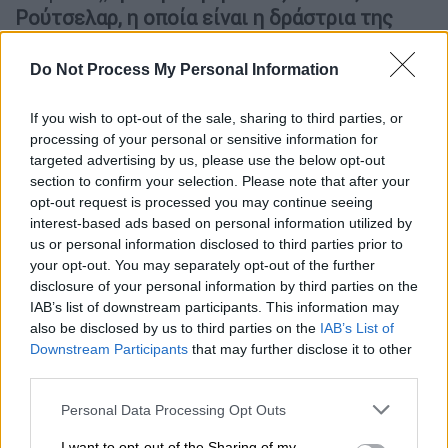
Ρούτσελαρ, η οποία είναι η δράστρια της
επίθεσης, χρησιμοποιούσε το ChatGPT για
να συζητήσει σενάρια βίας
και θεωρούσε το
Do Not Process My Personal Information
chatbot
«έμπιστο συνομιλητή»
. Ο αρχικός
λογαριασμός της στο ChatGPT είχε
If you wish to opt-out of the sale, sharing to third parties, or
processing of your personal or sensitive information for
απενεργοποιηθεί τον Ιούνιο του 2025 λόγω
targeted advertising by us, please use the below opt-out
επικίνδυνων συνομιλιών, ωστόσο η
section to confirm your selection. Please note that after your
αστυνομία δεν ενημερώθηκε.
opt-out request is processed you may continue seeing
interest-based ads based on personal information utilized by
us or personal information disclosed to third parties prior to
ΔΙΑΒΑΣΤΕ ΕΠΙΣΗΣ
your opt-out. You may separately opt-out of the further
disclosure of your personal information by third parties on the
Κόσμος
|
11.03.2026 10:11
IAB’s list of downstream participants. This information may
Ανατροπή με τις Ιρανές αθλήτριες:
also be disclosed by us to third parties on the
IAB’s List of
Downstream Participants
that may further disclose it to other
«Μία από τις επτά που ζήτησαν άσυλο
third parties.
αποφάσισε να επιστρέψει στο Ιράν»
Please note that this website/app uses one or more Google
Personal Data Processing Opt Outs
services and may gather and store information including but
not limited to your visit or usage behaviour. You may click to
I want to opt-out of the Sharing of my