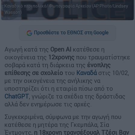
Καναδικό περιπολικό/ Φωτογραφία Αρχείου (AP Photo/Lindsey
Wasson)
Προσθέστε το ΕΘΝΟΣ στη Google
Αγωγή κατά της
Open AI
κατέθεσε η
οικογένεια της
12χρονης
που τραυματίστηκε
σοβαρά κατά τη διάρκεια της
ένοπλης
επίθεσης σε σχολείο
του
Καναδά
στις 10/02,
με την οικογένεια της ανήλικης να
υποστηρίζει ότι η εταιρία πίσω από το
ChatGPT
, γνώριζε τα σχέδια της δράστιδας
αλλά δεν ενημέρωσε τις αρχές.
Συγκεκριμένα, σύμφωνα με την αγωγή που
κατέθεσε η μητέρα της Γκεμπάλα, Σία
Έντμοντς,
η 18χρονη τρανσέξουαλ Τζέσι Βαν