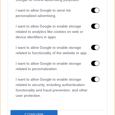
Ο
CEO Σαμ Άλτμαν
είχε επικοινωνήσει με τον
I want to allow Google to send me
Καναδό υπουργό Τεχνητής Νοημοσύνης
και
personalized advertising.
τον πρωθυπουργό της Βρετανικής
Κολομβίας, δεσμευόμενος να ενισχύσει τα
I want to allow Google to enable storage
πρωτόκολλα ενημέρωσης της αστυνομίας
related to analytics like cookies on web or
device identifiers in apps.
και την ανίχνευση επικίνδυνων χρηστών.
I want to allow Google to enable storage
Σε ανοικτή επιστολή της, η εταιρεία
related to functionality of the website or app.
ανακοίνωσε ότι προχωρά σε αξιολόγηση
περιστατικών από ειδικούς ψυχικής υγείας,
I want to allow Google to enable storage
σε βελτιωμένα συστήματα εντοπισμού
related to personalization.
παραβιάσεων και στη δημιουργία άμεσου
I want to allow Google to enable storage
καναλιού επικοινωνίας με τις καναδικές
related to security, including authentication
αρχές, ώστε να μπορούν να αναγνωρίζονται
functionality and fraud prevention, and other
πιο αποτελεσματικά οι χρήστες υψηλού
user protection.
κινδύνου.
Ο Καναδός υπουργός Τεχνητής Νοημοσύνης,
CONFIRM