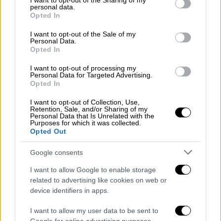
επιχείρηση
στη συναγωγή, με αστυνομικούς
not limited to your visit or usage behaviour. You may click to
I want to opt-out of the Sharing of my
personal data.
grant or deny consent to Google and its third-party tags to
που φέρουν
όπλα και προστατευτικές
Opted In
use your data for below specified purposes in below Google
ασπίδες
. Η αστυνομία δήλωσε ότι διερευνά
consent section.
I want to opt-out of the Sale of my
«ύποπτη συμπεριφορά»
που αναφέρθηκε
Personal Data.
Opted In
στον χώρο.
I want to opt-out of processing my
Οι Αρχές σημείωσαν στο αστυνομικό τους
Personal Data for Targeted Advertising.
Opted In
δελτίο ότι ένα άτομο φέρεται να
αποχώρησε
από την περιοχή
της συναγωγής με όχημα,
I want to opt-out of Collection, Use,
Retention, Sale, and/or Sharing of my
γεγονός που οδήγησε τους αστυνομικούς να
Personal Data that Is Unrelated with the
Purposes for which it was collected.
ξεκινήσουν αναζήτηση
του αυτοκινήτου.
Opted Out
Αναφορές για απαγόρευση εισόδου
Google consents
και εξόδου
I want to allow Google to enable storage
Ο Λέιφ Κνουτσεν, επικεφαλής της εβραϊκής
related to advertising like cookies on web or
device identifiers in apps.
κοινότητας
Mosaic Faith Community
στο
Τρόντχαϊμ,
επιβεβαίωσε τη δράση της
I want to allow my user data to be sent to
αστυνομίας
, αλλά δήλωσε ότι η κατάσταση