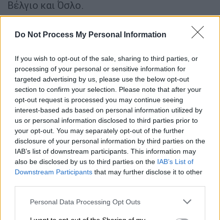
Βέλγιο και Όσλο.
ΔΙΑΒΑΣΤΕ ΕΠΙΣΗΣ
Do Not Process My Personal Information
Κόσμος
|
09.03.2026 10:15
If you wish to opt-out of the sale, sharing to third parties, or
Βέλγιο: Ισχυρή έκρηξη μπροστά από
processing of your personal or sensitive information for
συναγωγή στη Λιέγη
targeted advertising by us, please use the below opt-out
section to confirm your selection. Please note that after your
opt-out request is processed you may continue seeing
Κόσμος
|
12.03.2026 19:45
interest-based ads based on personal information utilized by
us or personal information disclosed to third parties prior to
Μίσιγκαν: Ένοπλος εισέβαλε με
your opt-out. You may separately opt-out of the further
αυτοκίνητο σε συναγωγή και άνοιξε
disclosure of your personal information by third parties on the
πυρ
IAB’s list of downstream participants. This information may
also be disclosed by us to third parties on the
IAB’s List of
Downstream Participants
that may further disclose it to other
third parties.
Σύμφωνα με το νορβηγικό μέσο VG,
Please note that this website/app uses one or more Google
Personal Data Processing Opt Outs
βρίσκεται σε εξέλιξη
μεγάλη αστυνομική
services and may gather and store information including but