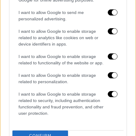
Google for online advertising purposes.
παραμένει αδιευκρίνιστη. «Μπορώ να
I want to allow Google to send me
επιβεβαιώσω ότι υπάρχει σε εξέλιξη
personalized advertising.
αστυνομική δράση στη συναγωγή. Η
κατάσταση
παραμένει αδιευκρίνιστη
, αυτό
I want to allow Google to enable storage
είναι το μόνο που μπορώ να πω προς το
related to analytics like cookies on web or
device identifiers in apps.
παρόν», είπε στο VG.
I want to allow Google to enable storage
Ένας τοπικός δημοσιογράφος ανέφερε ότι
related to functionality of the website or app.
είχε προγραμματιστεί μια εκδήλωση
στη
συναγωγή, αλλά η περιοχή έχει πλέον
I want to allow Google to enable storage
related to personalization.
αποκλειστεί πλήρως, και κανείς
δεν
επιτρέπεται να εισέλθει ή να εξέλθει
.
I want to allow Google to enable storage
related to security, including authentication
Η ασφάλεια γύρω από τη συναγωγή είχε
ήδη
functionality and fraud prevention, and other
ενισχυθεί
μετά την επίθεση στην
user protection.
αμερικανική πρεσβεία στο Όσλο στις 8
Μαρτίου, γεγονός που οδήγησε τις Αρχές να
αυξήσουν τα προστατευτικά μέτρα
σε
CONFIRM