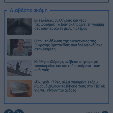
Διαβάστε ακόμη
Εκτελέσεις, συλλήψεις και νέοι
περιορισμοί: Το Ιράν σκληραίνει τη γραμμή
στο εσωτερικό εν μέσω πολέμου
Η πρώτη δήλωση της οικογένειας της
38χρονης Βρετανίδας που δολοφονήθηκε
στην Κυψέλη
Ντύθηκε «Χάρος», ανέβηκε στην οροφή
νοσοκομείου και κοιτούσε επίμονα τους
ασθενείς
«Όχι γκέι 17 Pro, αλλά σπασμένο 11άρι»:
Ρώσοι διαλύουν τα iPhone τους στο TikTok
για να... γίνουν πιο άνδρες
επόμενο