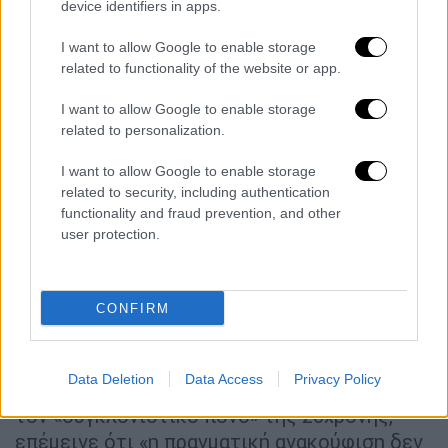
device identifiers in apps.
Κογκρέσου,
Φρανσίνα Αρμενγκόλ,
στήριξε
την απόφαση της 25χρονης και ζήτησε να
I want to allow Google to enable storage
related to functionality of the website or app.
διαγραφούν από τα πρακτικά δηλώσεις
βουλευτή του Vox που χαρακτήριζε την
I want to allow Google to enable storage
ευθανασία «
εκτέλεση
».
related to personalization.
Ya se le ha ejecutado la eutanasia a
I want to allow Google to enable storage
related to security, including authentication
Noelia. Pedimos oraciones por su
functionality and fraud prevention, and other
alma y su familia. Descanse en paz.
user protection.
pic.twitter.com/5eqTbJv6iF
— Abogados Cristianosﻦ
CONFIRM
(@AbogadosCrist)
March 26, 2026
Ο πρόεδρος της Ισπανικής Επισκοπικής
Data Deletion
Data Access
Privacy Policy
Διάσκεψης,
Λουίς Αργουέγιο
, μιλώντας για
τον «συγκλονιστικό πόνο» της 20χρονης,
επέμεινε ότι «η πραγματική ανακούφιση δεν