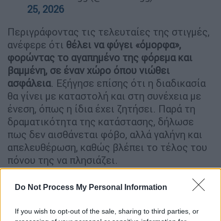
25, 2026
Περιγράφοντας τις τελευταίες της στιγμές,
ανέφερε ότι
θέλει να φύγει «όμορφα»,
φορώντας το αγαπημένο της φόρεμα και
βαμμένη, σε έναν χώρο όπου νιώθει
ασφάλεια
. Εξήγησε επίσης ότι η διαδικασία
θα γίνει με καταστολή και στη συνέχεια με
ένεση, όπως η ίδια έχει ζητήσει. Παρά τη
δραματικότητα της κατάστασης, δήλωσε
πως δεν αισθάνεται φόβο, αλλά γαλήνη και
απελευθέρωση, καθώς βλέπει το τέλος του
πόνου της να πλησιάζει.
Do Not Process My Personal Information
If you wish to opt-out of the sale, sharing to third parties, or