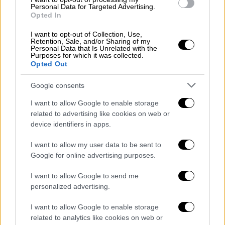
Πολλοί πάντως ήταν αυτοί που δεν
Personal Data for Targeted Advertising.
Opted In
σεβάστηκαν την απόφαση της 25χρονης
Νοέλια. «Μην το κάνεις», «Ο Θεός σε
I want to opt-out of Collection, Use,
Retention, Sale, and/or Sharing of my
αγαπάει», «προσευχήσου για τη Noέλια», ήταν
Personal Data that Is Unrelated with the
Purposes for which it was collected.
τα επαναλαμβανόμενα μηνύματα που
Opted Out
έστελναν πολλοί. Η υπόθεση
πήρε ακόμα
μεγαλύτερες διαστάσεις, όταν ο πατέρας
Google consents
της
Νοέλια Καστίγιο
προσέφευγε ξανά και
I want to allow Google to enable storage
ξανά στη δικαιοσύνη προσπαθώντας να
related to advertising like cookies on web or
μπλοκάρει την ευθανασία της, με τη στήριξη
device identifiers in apps.
της συντηρητικής οργάνωσης
Abogados
I want to allow my user data to be sent to
Cristianos
. Μετά τον θάνατό της, η οργάνωση
Google for online advertising purposes.
έκανε λόγο για «σοβαρές αδυναμίες» στη
νομοθεσία περί ευθανασίας,
I want to allow Google to send me
personalized advertising.
αναζωπυρώνοντας τη δημόσια συζήτηση.
I want to allow Google to enable storage
Οι αντιδράσεις έφτασαν μέχρι το ισπανικό
related to analytics like cookies on web or
κοινοβούλιο, όπου η πρόεδρος του