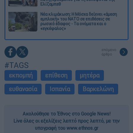
Ελίζαμπεθ
Νέα κλιμάκωση: Η Μόσχα δείχνει «άμεση
εμπλοκή» του ΝΑΤΟ σε επιθέσεις σε
ρωσικό έδαφος - Τα ονόματα και ο
«εγκέφαλος»
επόμενο
άρθρο
#TAGS
εκπομπή
επίθεση
μητέρα
ευθανασία
Ισπανία
Βαρκελώνη
Ακολούθησε το Έθνος στο Google News!
Live όλες οι εξελίξεις λεπτό προς λεπτό, με την
υπογραφή του www.ethnos.gr