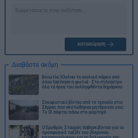
καταχώρηση
Διαβάστε ακόμη
Βοιωτία: Κλείνει το αιολικό πάρκο από
όπου ξεκίνησε η φωτιά - Στο στόχαστρο
όλα τα έργα του συλληφθέντα δημάρχου
Σοκαριστικό βίντεο από το τροχαίο στις
Σέρρες που σκοτώθηκαν μητέρα και γιος:
Το ΙΧ πέφτει πάνω στο φορτηγό
Ο Ερυθρός Σταυρός έσβησε βίντεο για το
προσφυγικό ταξίδι του 26χρονου
κατηγορούμενου για τη δολοφονία της