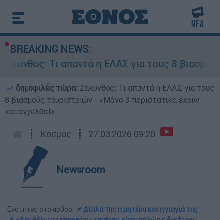
BREAKING NEWS:
: Τι απαντά η ΕΛΑΣ για τους 8 βιασμούς τουρισ
δημοφιλές τώρα:
Ζάκυνθος: Τι απαντά η ΕΛΑΣ για τους
8 βιασμούς τουριστριών - «Μόνο 3 περιστατικά έχουν
καταγγελθεί»
┋
Κόσμος
┋
27.03.2026 09:20
Newsroom
Ενότητες στο άρθρο:
📌 Δίπλα της η μητέρα και η γιαγιά της
📌 «Δεν θέλω να επηρεάσω κανέναν, είναι απλώς η δική μου