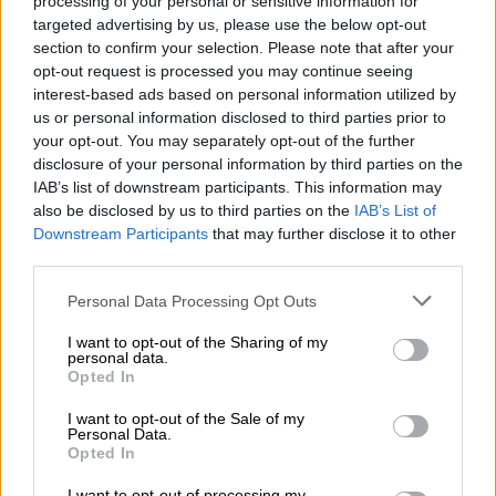
processing of your personal or sensitive information for
targeted advertising by us, please use the below opt-out
section to confirm your selection. Please note that after your
opt-out request is processed you may continue seeing
interest-based ads based on personal information utilized by
us or personal information disclosed to third parties prior to
your opt-out. You may separately opt-out of the further
disclosure of your personal information by third parties on the
IAB’s list of downstream participants. This information may
View this post on Instagram
also be disclosed by us to third parties on the
IAB’s List of
Downstream Participants
that may further disclose it to other
third parties.
Please note that this website/app uses one or more Google
Personal Data Processing Opt Outs
services and may gather and store information including but
not limited to your visit or usage behaviour. You may click to
I want to opt-out of the Sharing of my
personal data.
grant or deny consent to Google and its third-party tags to
Opted In
use your data for below specified purposes in below Google
consent section.
I want to opt-out of the Sale of my
Η συζήτηση που άνοιξε και οι έντονες
Personal Data.
Opted In
αντιδράσεις
I want to opt-out of processing my