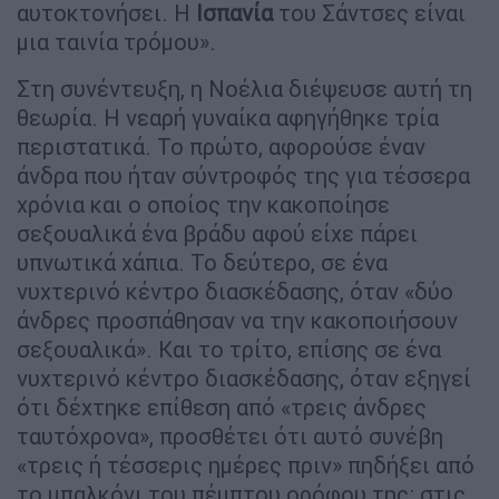
αυτοκτονήσει. Η
Ισπανία
του Σάντσες είναι
μια ταινία τρόμου».
Στη συνέντευξη, η Nοέλια διέψευσε αυτή τη
θεωρία. Η νεαρή γυναίκα αφηγήθηκε τρία
περιστατικά. Το πρώτο, αφορούσε έναν
άνδρα που ήταν σύντροφός της για τέσσερα
χρόνια και ο οποίος την κακοποίησε
σεξουαλικά ένα βράδυ αφού είχε πάρει
υπνωτικά χάπια. Το δεύτερο, σε ένα
νυχτερινό κέντρο διασκέδασης, όταν «δύο
άνδρες προσπάθησαν να την κακοποιήσουν
σεξουαλικά». Και το τρίτο, επίσης σε ένα
νυχτερινό κέντρο διασκέδασης, όταν εξηγεί
ότι δέχτηκε επίθεση από «τρεις άνδρες
ταυτόχρονα», προσθέτει ότι αυτό συνέβη
«τρεις ή τέσσερις ημέρες πριν» πηδήξει από
το μπαλκόνι του πέμπτου ορόφου της: στις