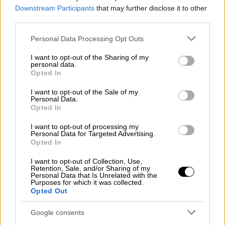
χτυπά κατά λάθος με τη στέκα του
Downstream Participants
that may further disclose it to other
μπιλιάρδου στο πρόσωπο, με αποτέλεσμα
third parties.
εκείνη να
πιάνει το μάγουλό της
για να δει
Please note that this website/app uses one or more Google
Personal Data Processing Opt Outs
αν έχει κοπεί. Λίγες στιγμές αργότερα, ένα
services and may gather and store information including but
μέλος του προσωπικού
του μπαρ, πιθανόν
not limited to your visit or usage behaviour. You may click to
I want to opt-out of the Sharing of my
personal data.
grant or deny consent to Google and its third-party tags to
ένας πορτιέρης, πλησιάζει τον σύζυγο και
Opted In
use your data for below specified purposes in below Google
του κάνει νόημα ότι πρέπει να φύγει
.
consent section.
I want to opt-out of the Sale of my
Personal Data.
This is how a man handles business…
Opted In
I want to opt-out of processing my
This drunk idiot learned the hard way.
Personal Data for Targeted Advertising.
Opted In
pic.twitter.com/HXMySc1FQg
I want to opt-out of Collection, Use,
— Graham Allen (@GrahamAllen)
April
Retention, Sale, and/or Sharing of my
Personal Data that Is Unrelated with the
27, 2026
Purposes for which it was collected.
Opted Out
Διχασμένες γνώμες στο διαδίκτυο
Google consents