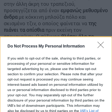
στην άλλη άκρη του τραπεζιού,
προσεγγίζεται από έναν
εμφανώς μεθυσμένο
άνδρα
με κόκκινη μπλούζα πόλο και
σκισμένο τζιν, ο οποίος φαίνεται να
της
πιάνει τα οπίσθια
πριν εκείνη τον
απομακρύνει. Ο σύζυγος
βλέπει όλο το
περιστατικό
και, μέσα σε μια στιγμή,
ορμά
Do Not Process My Personal Information
εξαγριωμένος
προς τον μεθυσμένο,
καταφέρνοντάς του ένα ισχυρό χτύπημα στο
If you wish to opt-out of the sale, sharing to third parties, or
πρόσωπο. Η
δύναμη του χτυπήματος
κάνει
processing of your personal or sensitive information for
τον τύπο, ο οποίος είναι εμφανώς
targeted advertising by us, please use the below opt-out
section to confirm your selection. Please note that after your
μικρότερος σε σωματική διάπλαση,
να
opt-out request is processed you may continue seeing
σωριάζεται
στο πάτωμα.
interest-based ads based on personal information utilized by
us or personal information disclosed to third parties prior to
Η σύζυγος
προσπαθεί να μπει ανάμεσα
στους
your opt-out. You may separately opt-out of the further
disclosure of your personal information by third parties on the
δύο πριν το χτύπημα, αλλά ο εξοργισμένος
IAB’s list of downstream participants. This information may
σύζυγος την παραμερίζει και φαίνεται να
also be disclosed by us to third parties on the
IAB’s List of