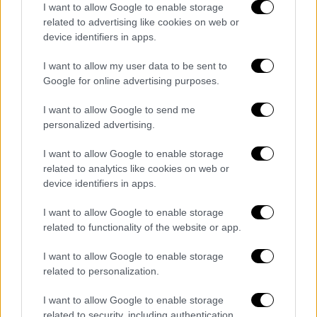
Το βίντεο προκάλεσε
ποικίλες αντιδράσεις
I want to allow Google to enable storage
στο διαδίκτυο
: από υποστηρικτές που
related to advertising like cookies on web or
δήλωσαν ότι θα έκαναν το ίδιο, μέχρι
device identifiers in apps.
επικριτές που υποστήριξαν ότι ο σύζυγος το
I want to allow my user data to be sent to
παράκανε. «Ένα τόσο δυνατό χτύπημα σε
Google for online advertising purposes.
έναν μεθυσμένο αντίπαλο πολύ μικρότερου
αναστήματος; Όχι. Τον αντιμετωπίζεις,
τον
I want to allow Google to send me
personalized advertising.
κάνεις να ζητήσει συγγνώμη
και του λες να
πάει σπίτι να συνέλθει. Αυτό είναι χαμηλού
I want to allow Google to enable storage
επιπέδου συμπεριφορά», έγραψε ένας
related to analytics like cookies on web or
χρήστης στο X.
device identifiers in apps.
«Έτσι
καταλήγεις στη φυλακή
… κάποια
I want to allow Google to enable storage
related to functionality of the website or app.
πράγματα απλώς δεν αξίζουν, κατά τη γνώμη
μου…», σχολίασε κάποιος άλλος. «Ο τύπος
I want to allow Google to enable storage
είναι πολύ ανασφαλής, ακόμα και η γυναίκα
related to personalization.
του προσπάθησε να τον σταματήσει. Τι θα
I want to allow Google to enable storage
γινόταν αν ο άλλος ήταν
μεγαλύτερος,
related to security, including authentication