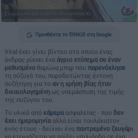
Στιγμιότυπο από το βίντεο (Screenshot/X)
Προσθέστε το ΕΘΝΟΣ στη Google
Viral έχει γίνει βίντεο στο οποίο ένας
άνδρας ρίχνει ένα
άγριο χτύπημα σε έναν
μεθυσμένο
θαμώνα μπαρ που
παρενόχλησε
τη σύζυγό του, πυροδοτώντας έντονη
συζήτηση για το
αν η χρήση βίας ήταν
δικαιολογημένη
ως υπεράσπιση της τιμής
της συζύγου του.
Το υλικό από
κάμερα
ασφαλείας - που
δεν
έχει ημερομηνία
αλλά είναι τουλάχιστον
ενός έτους - δείχνει ένα
παντρεμένο ζευγάρι
να ετοιμάζεται να παίξει μπιλιάρδο σε ένα