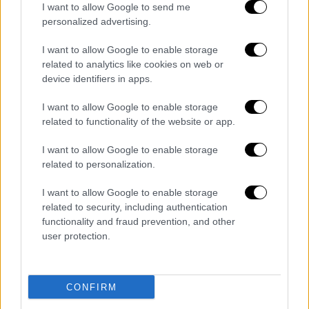
I want to allow Google to send me
Ρετζέπ Ταγίπ Ερντογάν (AP)
personalized advertising.
I want to allow Google to enable storage
Οι τουρκικές αξιώσεις απειλούν να
related to analytics like cookies on web or
πυροδοτήσουν νέα αντιπαράθεση με
device identifiers in apps.
την Ελλάδα
I want to allow Google to enable storage
related to functionality of the website or app.
Ενώ το
τουρκικό Υπουργείο Εξωτερικών
τηρεί σιγή ιχθύος, οι πηγές επισημαίνουν
I want to allow Google to enable storage
πως το νομοσχέδιο θα αποτελέσει την
related to personalization.
πρώτη επίσημη
νομική αποτύπωση των
I want to allow Google to enable storage
θέσεων της Άγκυρας
, αν και το
related to security, including authentication
χρονοδιάγραμμα της συζήτησής του
functionality and fraud prevention, and other
παραμένει αδιευκρίνιστο.
user protection.
Το Bloomberg υπογραμμίζει πως οι
τουρκικές αξιώσεις απειλούν να
CONFIRM
πυροδοτήσουν εκ νέου την αντιπαράθεση με