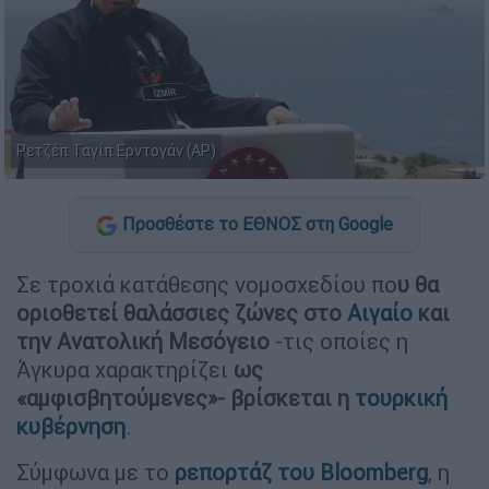
Ρετζέπ Ταγίπ Ερντογάν (AP)
Προσθέστε το ΕΘΝΟΣ στη Google
Σε τροχιά κατάθεσης νομοσχεδίου πο
υ θα
οριοθετεί θαλάσσιες ζώνες στο
Αιγαίο
και
την Ανατολική Μεσόγειο
-τις οποίες η
Άγκυρα χαρακτηρίζει
ως
«αμφισβητούμενες»- βρίσκεται η
τουρκική
κυβέρνηση
.
Σύμφωνα με το
ρεπορτάζ του Bloomberg
, η