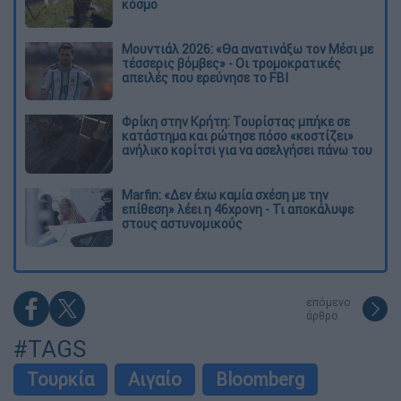
κόσμο
Μουντιάλ 2026: «Θα ανατινάξω τον Μέσι με
τέσσερις βόμβες» - Οι τρομοκρατικές
απειλές που ερεύνησε το FBI
Φρίκη στην Κρήτη: Τουρίστας μπήκε σε
κατάστημα και ρώτησε πόσο «κοστίζει»
ανήλικο κορίτσι για να ασελγήσει πάνω του
Marfin: «Δεν έχω καμία σχέση με την
επίθεση» λέει η 46χρονη - Τι αποκάλυψε
στους αστυνομικούς
επόμενο
άρθρο
#TAGS
Τουρκία
Αιγαίο
Bloomberg