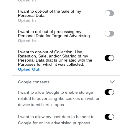
Opted In
use your data for below specified purposes in below Google
της εθνοσυνέλευσης πως «Η Τουρκία δεν
consent section.
I want to opt-out of the Sale of my
είναι χώρα που επιδιώκει την ένταση».
Personal Data.
Opted In
Παράλληλα, όμως, διεμήνυσε πως «ωστόσο,
κάθε κίνηση που αγνοεί τα δικαιώματά της,
I want to opt-out of processing my
Personal Data for Targeted Advertising.
τις θαλάσσιες ζώνες δικαιοδοσίας της ή
Opted In
τους Τουρκοκύπριους θα λάβει σθεναρή
απάντηση».
I want to opt-out of Collection, Use,
Retention, Sale, and/or Sharing of my
Personal Data that Is Unrelated with the
Purposes for which it was collected.
Opted Out
Google consents
I want to allow Google to enable storage
related to advertising like cookies on web or
device identifiers in apps.
I want to allow my user data to be sent to
Google for online advertising purposes.