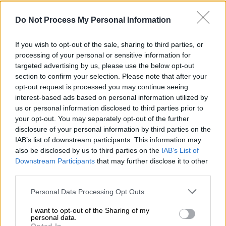
τράπεζα της Γερμανίας - Κλείδωσαν
κόσμο στο θησαυροφυλάκιο και
Do Not Process My Personal Information
εξαφανίστηκαν
If you wish to opt-out of the sale, sharing to third parties, or
processing of your personal or sensitive information for
Κόσμος
|
08.05.2026 17:27
targeted advertising by us, please use the below opt-out
Αυτές είναι οι εταιρείες και οι κλάδοι
section to confirm your selection. Please note that after your
που κερδίζουν δισεκατομμύρια από
opt-out request is processed you may continue seeing
τον πόλεμο στη Μέση Ανατολή
interest-based ads based on personal information utilized by
us or personal information disclosed to third parties prior to
your opt-out. You may separately opt-out of the further
disclosure of your personal information by third parties on the
IAB’s list of downstream participants. This information may
Στο πολιτικό προσκήνιο,
στενός συνεργάτης
also be disclosed by us to third parties on the
IAB’s List of
του Ρετζέπ Ταγίπ Ερντογάν
εξέφρασε την
Downstream Participants
that may further disclose it to other
έντονη δυσφορία του για τις αμυντικές και
third parties.
ενεργειακές συμπράξεις μεταξύ
Ελλάδας,
Please note that this website/app uses one or more Google
Personal Data Processing Opt Outs
Κύπρου, Γαλλίας και Ισραήλ
. Ο επικεφαλής
services and may gather and store information including but
του Κόμματος Εθνικιστικού Κινήματος,
not limited to your visit or usage behaviour. You may click to
I want to opt-out of the Sharing of my
personal data.
grant or deny consent to Google and its third-party tags to
Ντεβλέτ Μπαχτσελί, υποστήριξε ενώπιον