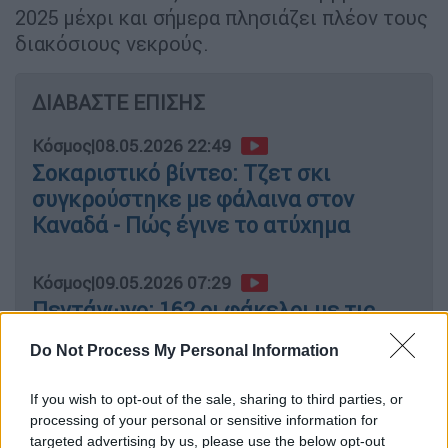
2025 μέχρι και σήμερα πλησιάζει πλέον τους
διακόσιους νεκρούς.
ΔΙΑΒΑΣΤΕ ΕΠΙΣΗΣ
Κόσμος
|
08.05.2026 22:49
Σοκαριστικό βίντεο: Τζετ σκι
συγκρούστηκε με φάλαινα στον
Καναδά - Πώς έγινε το ατύχημα
Κόσμος
|
09.05.2026 07:29
Πεντάγωνο: 162 οι φάκελοι με τις
θεάσεις UFO - Οι τρεις αναφορές για
Do Not Process My Personal Information
ΑΤΙΑ στην Ελλάδα
If you wish to opt-out of the sale, sharing to third parties, or
processing of your personal or sensitive information for
targeted advertising by us, please use the below opt-out