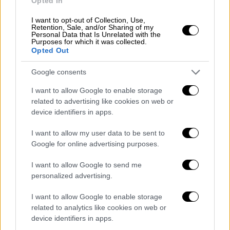
Opted In
Francis L. Donovan, Joint Task Force
I want to opt-out of Collection, Use,
Southern Spear conducted a lethal
Retention, Sale, and/or Sharing of my
Personal Data that Is Unrelated with the
kinetic strike on a vessel operated by
Purposes for which it was collected.
Opted Out
Designated Terrorist Organizations.
Intelligence confirmed the vessel
Google consents
was transiting along known narco-
I want to allow Google to enable storage
trafficking…
related to advertising like cookies on web or
pic.twitter.com/YFLQNZufRx
device identifiers in apps.
— U.S. Southern Command
I want to allow my user data to be sent to
(@Southcom)
May 9, 2026
Google for online advertising purposes.
Βομβαρδισμοί χωρίς καμία απόδειξη
I want to allow Google to send me
personalized advertising.
Με τον βομβαρδισμό αυτό, που προστέθηκε
I want to allow Google to enable storage
σε δεκάδες προηγούμενους στον ανατολικό
related to analytics like cookies on web or
Ειρηνικό ωκεανό και στην Καραϊβική,
ο
device identifiers in apps.
απολογισμός της εκστρατείας «κατά των