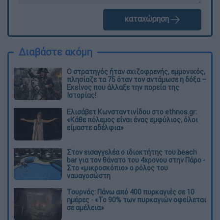
καταχώρηση
Διαβάστε ακόμη
O στρατηγός ήταν σχιζοφρενής, εμμονικός,
πλησίαζε τα 75 όταν τον αντάμωσε η δόξα –
Εκείνος που άλλαξε την πορεία της
Ιστορίας!
Ελισάβετ Κωνσταντινίδου στο ethnos.gr:
«Κάθε πόλεμος είναι ένας εμφύλιος, όλοι
είμαστε αδέλφια»
Στον εισαγγελέα ο ιδιοκτήτης του beach
bar για τον θάνατο του 4χρονου στην Πάρο -
Στο «μικροσκόπιο» ο ρόλος του
ναυαγοσώστη
Τουρνάς: Πάνω από 400 πυρκαγιές σε 10
ημέρες - «Το 90% των πυρκαγιών οφείλεται
σε αμέλεια»