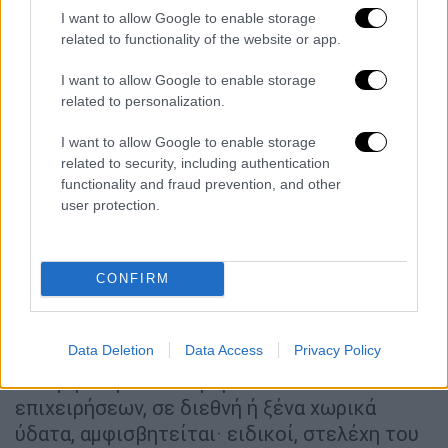
ναρκωτικών» έφθασε τους τουλάχιστον 192
I want to allow Google to enable storage
related to functionality of the website or app.
νεκρούς
.
I want to allow Google to enable storage
Η SOUTHCOM σημείωσε πως η αμερικανική
related to personalization.
ακτοφυλακή ειδοποιήθηκε για να
«ενεργοποιήσει το σύστημα έρευνας και
I want to allow Google to enable storage
related to security, including authentication
διάσωσης», χωρίς να διευκρινίσει την τύχη
functionality and fraud prevention, and other
του επιζήσαντα.
user protection.
Η κυβέρνηση του προέδρου των ΗΠΑ Τραμπ
ουδέποτε παρουσίασε αποδείξεις ότι τα
CONFIRM
δεκάδες σκάφη που μπήκαν στο στόχαστρο
βομβαρδισμών ενέχονταν πράγματι σε
οποιαδήποτε παράνομη δραστηριότητα.
Data Deletion
Data Access
Privacy Policy
Η νομιμότητα των αμερικανικών
επιχειρήσεων, σε διεθνή ή ξένα χωρικά
ύδατα, αμφισβητείται· ειδικοί, στελέχη του