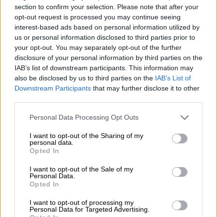
Το πλεούμενο χτυπήθηκε καθώς «κινείτο σε
section to confirm your selection. Please note that after your
γνωστές θαλάσσιες διαδρομές διακίνησης
opt-out request is processed you may continue seeing
interest-based ads based on personal information utilized by
ναρκωτικών στον ανατολικό Ειρηνικό και
us or personal information disclosed to third parties prior to
επιδιδόταν σε επιχειρήσεις διακίνησης
your opt-out. You may separately opt-out of the further
ναρκωτικών», ανέφερε μέσω X,
disclosure of your personal information by third parties on the
χρησιμοποιώντας την τυποποιημένη
IAB’s list of downstream participants. This information may
also be disclosed by us to third parties on the
IAB’s List of
ορολογία του για τις επιχειρήσεις του
Downstream Participants
that may further disclose it to other
είδους, το μεικτό διοικητήριο των
third parties.
αμερικανικών ενόπλων δυνάμεων που είναι
Please note that this website/app uses one or more Google
αρμόδιο για την περιοχή της Λατινικής
Personal Data Processing Opt Outs
services and may gather and store information including but
Αμερικής και της Καραϊβικής (SOUTHCOM),
not limited to your visit or usage behaviour. You may click to
I want to opt-out of the Sharing of my
παραθέτοντας «αποχαρακτηρισμένο»
personal data.
grant or deny consent to Google and its third-party tags to
Opted In
ασπρόμαυρο βίντεο διάρκειας 10
use your data for below specified purposes in below Google
consent section.
δευτερολέπτων, που απαθανατίζει το
I want to opt-out of the Sale of my
Personal Data.
πλήγμα και την καταστροφή του σκάφους.
Opted In
On May 8, at the direction of
I want to opt-out of processing my
Personal Data for Targeted Advertising.
#SOUTHCOM
commander Gen.