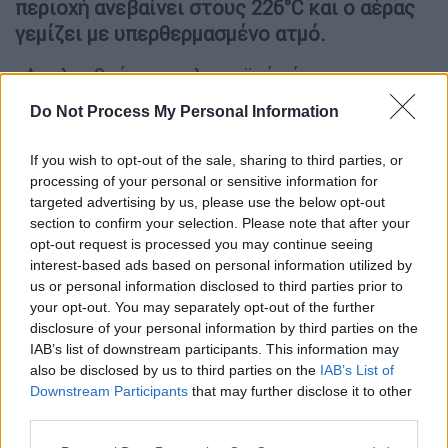
περιοχή ανεβαίνει στους 226°C και ο αέρας
γεμίζει με υπερθερμασμένο ατμό.
«Ακολουθούν τα παλιρροϊκά κύματα, που
προκαλούνται από τις τεράστιες ποσότητες
Do Not Process My Personal Information
βράχων και νερού που εκτοπίστηκαν»,
ανέφεραν οι ειδικοί. «Αυτά τα γιγάντια
If you wish to opt-out of the sale, sharing to third parties, or
τσουνάμι ύψους 100 μέτρων χτυπούν πρώτα
processing of your personal or sensitive information for
τις ακτές του σημερινού Κόλπου του
targeted advertising by us, please use the below opt-out
section to confirm your selection. Please note that after your
Μεξικού.».
opt-out request is processed you may continue seeing
interest-based ads based on personal information utilized by
Όποιος βρισκόταν έως και 3.000 χιλιόμετρα
us or personal information disclosed to third parties prior to
μακριά και είχε επιζήσει τα πρώτα
your opt-out. You may separately opt-out of the further
δευτερόλεπτα, πιθανότατα θα πέθαινε από
disclosure of your personal information by third parties on the
υπερθέρμανση, σεισμούς, τυφώνες,
IAB’s list of downstream participants. This information may
also be disclosed by us to third parties on the
IAB’s List of
πυρκαγιές, πλημμύρες από τσουνάμι ή από
Downstream Participants
that may further disclose it to other
λιωμένα θραύσματα πρόσκρουσης.
third parties.
Μία ώρα μετά
Please note that this website/app uses one or more Google