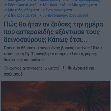
📌 Πέντε λεπτά μετά
📌 Μία ώρα μετά
📌 Μία ημέρα μετά
📌 Μία εβδομάδα μετά
📌 Έναν χρόνο μετά
📌 Δέκα χρόνια μετά
📌 66 εκατομμύρια χρόνια μετά
Πώς θα ήταν αν ζούσες την ημέρα
που αστεροειδής εξόντωσε τους
δεινοσαύρους; Κάπως έτσι...
Πριν από 66 εκατ. χρόνια, ένας βράχος ακτίνας 10χλμ.
χτύπησε τη Γη. Τι συνέβη τα επόμενα λεπτά, μέρες,
δεκαετίες και αιώνες
🕛 χρόνος ανάγνωσης: 6 λεπτά ┋ 🗣️
Ανοικτό για
σχολιασμό