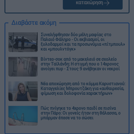
καταχώρηση
Διαβάστε ακόμη
Συνελήφθησαν δύο μέλη μαφίας στο
Παλαιό Φάληρο - Οι εκβιασμοί, οι
ξυλοδαρμοί και τα προσωνύμια «πίτμπουλ»
και «μπουλντόγκ»
Βίντεο-σοκ από το μακελειό σε σχολείο
στην Ταϊλάνδη: Η στιγμή που ο 14χρονος
ανοίγει πυρ - Στους 9 ανέβηκαν οι νεκροί
Νέα αποχώρηση από το κόμμα Καρυστιανού:
Καταγγελίες Μπρουτζάκη για «αυθαιρεσία,
φίμωση και δολοφονία χαρακτήρων»
Πώς πνίγηκε το 4χρονο παιδί σε πισίνα
στην Πάρο: Οι γονείς ήταν στη θάλασσα, ο
μπάρμαν έπεσε να το σώσει