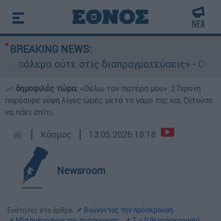
BREAKING NEWS:
ε στις διαπραγματεύσεις» - Οι έξι όροι του Ιρά
δημοφιλές τώρα:
«Θέλω τον πατέρα μου»: 27χρονη
παρέσυρε νύφη λίγες ώρες μετά το γάμο της και ζητούσε
να πάει σπίτι...
┋
Κόσμος
┋
13.05.2026 18:18
Newsroom
Ενότητες στο άρθρο:
📌 Βιώνοντας την πρόσκρουση
📌 Μία ημέρα πριν την πρόσκρουση
📌 T = 0 (Η πρόσκρουση)