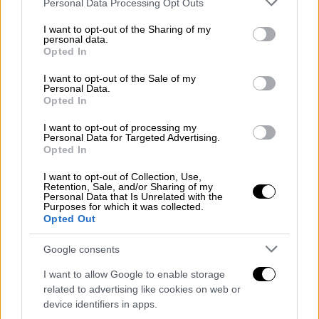
Personal Data Processing Opt Outs
services and may gather and store information including but
«Τα ωστικά κύματα σε στεριά και θάλασσα
not limited to your visit or usage behaviour. You may click to
I want to opt-out of the Sharing of my
personal data.
grant or deny consent to Google and its third-party tags to
είναι μικροενόχληση σε σύγκριση με τη
Opted In
use your data for below specified purposes in below Google
φωτιά που συνεχίζει να πέφτει από τον
consent section.
I want to opt-out of the Sale of my
ουρανό».
Personal Data.
Opted In
Μια ζώνη σκόνης έχει ήδη κυκλώσει τη Γη.
I want to opt-out of processing my
Οι ουρανοί αρχίζουν να σκοτεινιάζουν ακόμη
Personal Data for Targeted Advertising.
και σε περιοχές τόσο μακρινές όσο η Νέα
Opted In
Ζηλανδία και η Δανία.
I want to opt-out of Collection, Use,
Retention, Sale, and/or Sharing of my
Personal Data that Is Unrelated with the
Purposes for which it was collected.
Opted Out
Google consents
I want to allow Google to enable storage
related to advertising like cookies on web or
device identifiers in apps.