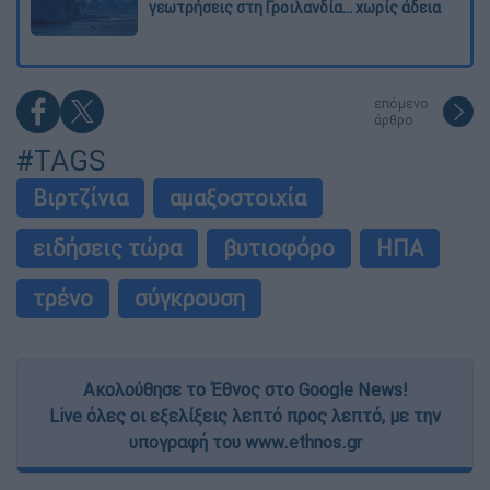
γεωτρήσεις στη Γροιλανδία... χωρίς άδεια
επόμενο
άρθρο
#TAGS
Βιρτζίνια
αμαξοστοιχία
ειδήσεις τώρα
βυτιοφόρο
ΗΠΑ
τρένο
σύγκρουση
Ακολούθησε το Έθνος στο Google News!
Live όλες οι εξελίξεις λεπτό προς λεπτό, με την
υπογραφή του www.ethnos.gr