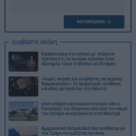
καταχώρηση
Διαβάστε ακόμη
Kadebostany στο ethnos.gr: «Κάποτε
πίστευα ότι το να είσαι outsider ήταν
αδυναμία, τώρα το βλέπω ως δύναμη»
«Χωρίς σκηνές και κουβέρτες σε ακραίες
θερμοκρασίες»: Σε δραματικές συνθήκες
χιλιάδες μετανάστες στη Θέουτα
«Δεν υπήρχε οικονομικό κίνητρο» λέει ο
δικηγόρος του 55χρονου που είχε τον νεκρό
του πατέρα σε καταψύκτη στον Μυστρά
Αμερικανική πετρελαϊκή που συνδέεται με
τον Τραμπ ετοιμάζεται να κάνει