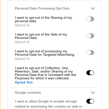
δικτύωσης,
η αστυνομία του Τσέσαπικ
έκανε
Please note that this website/app uses one or more Google
Personal Data Processing Opt Outs
γνωστό πως το περιστατικό σημειώθηκε
services and may gather and store information including but
not limited to your visit or usage behaviour. You may click to
I want to opt-out of the Sharing of my
στις 14 Μαΐου. Ο
οδηγός του οχήματος
personal data.
grant or deny consent to Google and its third-party tags to
διακομίστηκε στο νοσοκομείο με βαριά
Opted In
use your data for below specified purposes in below Google
τραύματα
, ενώ αντίθετα, κανένας από τους
consent section.
I want to opt-out of the Sale of my
επιβαίνοντες στο τρένο δεν έπαθε το
Personal Data.
Opted In
παραμικρό.
I want to opt-out of processing my
Δεν απειλήθηκε η ασφάλεια των
Personal Data for Targeted Advertising.
Opted In
κατοίκων
I want to opt-out of Collection, Use,
Την ίδια στιγμή, έγινε αναφορά για ένα
Retention, Sale, and/or Sharing of my
Personal Data that Is Unrelated with the
«μικρό» περιστατικό με επικίνδυνα υλικά, το
Purposes for which it was collected.
Opted Out
οποίο προκλήθηκε από τη διαρροή καυσίμων
λόγω της διάλυσης της δεξαμενής του
Google consents
φορτηγού. Παρ' όλα αυτά, ξεκαθαρίστηκε ότι
I want to allow Google to enable storage
δεν απειλήθηκε η ασφάλεια των κατοίκων
related to advertising like cookies on web or