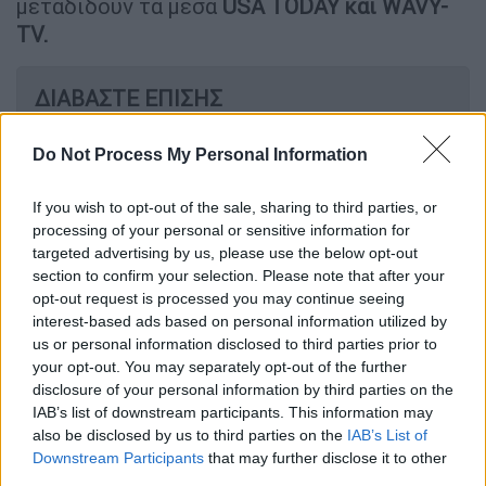
μεταδίδουν τα μέσα
USA TODAY και WAVY-
TV.
ΔΙΑΒΑΣΤΕ ΕΠΙΣΗΣ
Ιστορία
|
17.05.2026 07:55
Do Not Process My Personal Information
Είναι η Ταϊβάν ανόητε… Η επίσκεψη
του Τραμπ στην Κίνα, η συνάντηση
If you wish to opt-out of the sale, sharing to third parties, or
Νίξον-Μάο το ‘72 και η Χούντα της
processing of your personal or sensitive information for
targeted advertising by us, please use the below opt-out
Αθήνας είχαν κοινό σημείο αναφοράς
section to confirm your selection. Please note that after your
opt-out request is processed you may continue seeing
Κόσμος
|
17.05.2026 08:17
interest-based ads based on personal information utilized by
us or personal information disclosed to third parties prior to
Βενεζουέλα: Στενός συνεργάτης του
your opt-out. You may separately opt-out of the further
Μαδούρο εκδόθηκε στις ΗΠΑ
disclosure of your personal information by third parties on the
IAB’s list of downstream participants. This information may
also be disclosed by us to third parties on the
IAB’s List of
Downstream Participants
that may further disclose it to other
third parties.
Μέσω ανάρτησης στα μέσα κοινωνικής