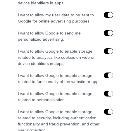
της περιοχής
.
device identifiers in apps.
Τα πλάνα που κατέγραψε και κοινοποίησε ο
I want to allow my user data to be sent to
αυτόπτης μάρτυρας Azuriah O’Daniel
Google for online advertising purposes.
(@azzyeditss) δείχνουν την αμαξοστοιχία να
I want to allow Google to send me
προσκρούει στο πίσω τμήμα του φορτηγού
personalized advertising.
την
ώρα που εκείνο περνούσε τις ράγες
. Η
πρόσκρουση διαχώρισε τη δεξαμενή από τον
I want to allow Google to enable storage
related to analytics like cookies on web or
τράκτορα, με αποτέλεσμα και τα δύο
device identifiers in apps.
κομμάτια να καταλήξουν σε παρακείμενο
χαντάκι.
I want to allow Google to enable storage
related to functionality of the website or app.
A locomotive struck a septic truck
I want to allow Google to enable storage
crossing the tracks in Chesapeake,
related to personalization.
Virginia, sending the truck flying and
leaving the driver with life-
I want to allow Google to enable storage
threatening injuries.
related to security, including authentication
functionality and fraud prevention, and other
https://t.co/sVkx5pnhq4
user protection.