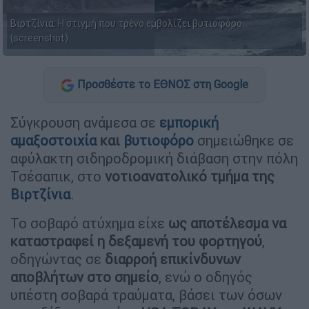
Βιρτζίνια: Η στιγμή που τρένο εμβολίζει βυτιοφόρο
(screenshot)
Προσθέστε το ΕΘΝΟΣ στη Google
Σύγκρουση ανάμεσα σε
εμπορική
αμαξοστοιχία
και
βυτιοφόρο
σημειώθηκε σε
αφύλακτη σιδηροδρομική διάβαση στην πόλη
Τσέσαπικ, στο
νοτιοανατολικό τμήμα της
Βιρτζίνια
.
Το σοβαρό ατύχημα είχε
ως αποτέλεσμα να
καταστραφεί η δεξαμενή του φορτηγού
,
οδηγώντας σε
διαρροή επικίνδυνων
αποβλήτων στο σημείο
, ενώ ο οδηγός
υπέστη σοβαρά τραύματα, βάσει των όσων