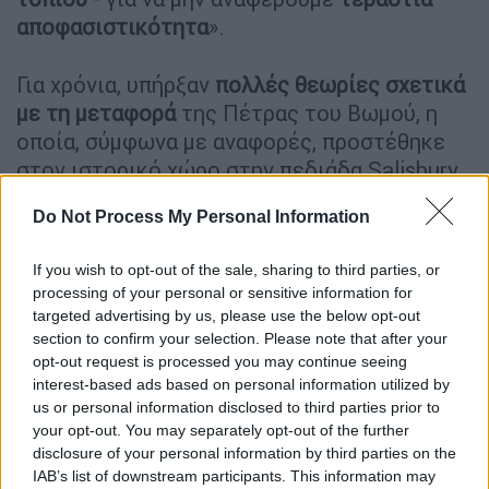
αποφασιστικότητα
».
Για χρόνια, υπήρξαν
πολλές θεωρίες σχετικά
με τη μεταφορά
της Πέτρας του Βωμού, η
οποία, σύμφωνα με αναφορές, προστέθηκε
στον ιστορικό χώρο στην πεδιάδα Salisbury
στο Wiltshire μεταξύ
2620 και 2480 π.Χ.
,
Do Not Process My Personal Information
όπως ανέφερε το
Smithsonian Magazine
.
Αρχικά
θεωρούνταν ότι η πέτρα προερχόταν
If you wish to opt-out of the sale, sharing to third parties, or
από την Ουαλία
, όπως και οι άλλες «μπλε
processing of your personal or sensitive information for
πέτρες» του μνημείου, όμως η ανάλυση της
targeted advertising by us, please use the below opt-out
χημικής της σύστασης έδειξε ότι
section to confirm your selection. Please note that after your
opt-out request is processed you may continue seeing
προέρχεται από τη
λεκάνη Orcadian της
interest-based ads based on personal information utilized by
Σκωτίας
- περίπου 724 χιλιόμετρα μακριά.
us or personal information disclosed to third parties prior to
your opt-out. You may separately opt-out of the further
Πώς έκαναν την έρευνα και τι
disclosure of your personal information by third parties on the
διαπίστωσαν
IAB’s list of downstream participants. This information may