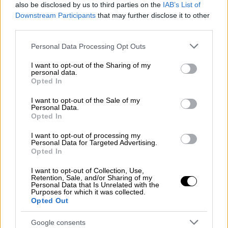
also be disclosed by us to third parties on the
IAB’s List of
Πώς λοιπόν ένα
βράχος μήκους σχεδόν 5
Downstream Participants
that may further disclose it to other
μέτρων και βάρους 6 τόνων
μετακινήθηκε
third parties.
τόσο μακριά χωρίς τη βοήθεια σύγχρονης
Please note that this website/app uses one or more Google
Personal Data Processing Opt Outs
τεχνολογίας; Οι επιστήμονες έχουν
services and may gather and store information including but
not limited to your visit or usage behaviour. You may click to
I want to opt-out of the Sharing of my
προτείνει διάφορες θεωρίες, από τη χρήση
personal data.
grant or deny consent to Google and its third-party tags to
πλοίων μέχρι - ίσως πιο εντυπωσιακά - τη
Opted In
use your data for below specified purposes in below Google
μετακίνηση μέσω παγετώνων
κατά την
consent section.
I want to opt-out of the Sale of my
Εποχή των Παγετώνων. Για να προσδιορίσει
Personal Data.
Opted In
τον αρχαίο τρόπο μεταφοράς, η αυστραλιανή
ομάδα αναπαρήγαγε τις τροχιές των
I want to opt-out of processing my
Personal Data for Targeted Advertising.
παγετώνων της εποχής χρησιμοποιώντας
Opted In
μοντελοποίηση επιστρωμάτων πάγων και
I want to opt-out of Collection, Use,
χρονολόγηση ορυκτών κόκκων
- μια μέθοδο
Retention, Sale, and/or Sharing of my
που
αναλύει τους κρυστάλλους μέσα σε μια
Personal Data that Is Unrelated with the
Purposes for which it was collected.
πέτρα
για να προσδιορίσει την ηλικία της.
Opted Out
Διαπίστωσαν ότι, ενώ η
πλειονότητα των
Google consents