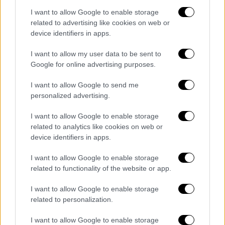
παγετώνων
από τη βορειοανατολική Σκωτία
I want to allow Google to enable storage
κινούνταν προς τα βορειοανατολικά, μακριά
related to advertising like cookies on web or
από το Στόουνχεντζ, κάποιοι πράγματι
device identifiers in apps.
κινούνταν προς τα νοτιοανατολικά. Αυτός ο
I want to allow my user data to be sent to
παγωμένος «μεταφορικός ιμάντας»
θα
Google for online advertising purposes.
μπορούσε ενδεχομένως να έχει μεταφέρει
τον τεράστιο βράχο μέχρι το Dogger Bank,
I want to allow Google to send me
personalized advertising.
μια πλέον βυθισμένη περιοχή γης πάνω από
400 χιλιόμετρα από το μνημείο, που
κάποτε
I want to allow Google to enable storage
συνέδεε το Ηνωμένο Βασίλειο με την
related to analytics like cookies on web or
υπόλοιπη Ευρώπη
.
device identifiers in apps.
Αυτό σημαίνει ότι οι άνθρωποι
έπρεπε να
I want to allow Google to enable storage
related to functionality of the website or app.
μεταφέρουν το υπόλοιπο της διαδρομής
,
υποστηρίζουν οι επιστήμονες. «Η πέτρα θα
I want to allow Google to enable storage
έπρεπε να μετακινηθεί ακόμη εκατοντάδες
related to personalization.
χιλιόμετρα από ανθρώπους», είπε ο Κλαρκ, ο
I want to allow Google to enable storage
οποίος θεωρεί ότι
η μεταφορά έγινε