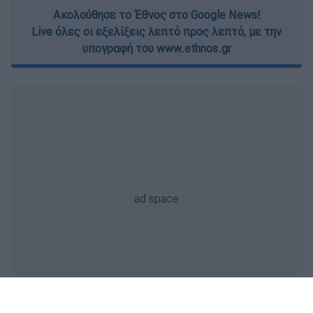
Ακολούθησε το Έθνος στο Google News!
Live όλες οι εξελίξεις λεπτό προς λεπτό, με την
υπογραφή του www.ethnos.gr