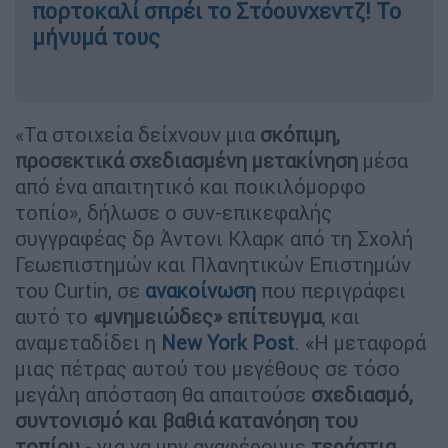
πορτοκαλί σπρέι το Στόουνχεντζ! Το
μήνυμά τους
«Τα στοιχεία δείχνουν μια
σκόπιμη,
προσεκτικά σχεδιασμένη μετακίνηση
μέσα
από ένα απαιτητικό και ποικιλόμορφο
τοπίο», δήλωσε ο συν-επικεφαλής
συγγραφέας δρ Άντονι Κλαρκ από τη Σχολή
Γεωεπιστημών και Πλανητικών Επιστημών
του Curtin, σε
ανακοίνωση
που περιγράφει
αυτό το
«μνημειώδες» επίτευγμα
, και
αναμεταδίδει η
New York Post
. «Η μεταφορά
μιας πέτρας αυτού του μεγέθους σε τόσο
μεγάλη απόσταση θα απαιτούσε
σχεδιασμό,
συντονισμό και βαθιά κατανόηση του
τοπίου
- για να μην αναφέρουμε
τεράστια