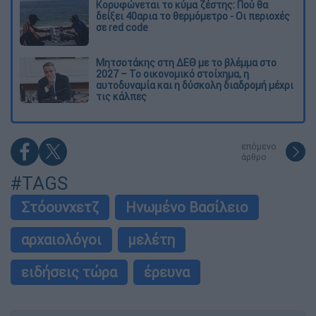
Κορυφώνεται το κύμα ζέστης: Πού θα
δείξει 40αρια το θερμόμετρο - Οι περιοχές
σε red code
Μητσοτάκης στη ΔΕΘ με το βλέμμα στο
2027 – Το οικονομικό στοίχημα, η
αυτοδυναμία και η δύσκολη διαδρομή μέχρι
τις κάλπες
επόμενο
άρθρο
#TAGS
Στόουνχετζ
Ηνωμένο Βασίλειο
αρχαιολόγοι
μελέτη
ειδήσεις τώρα
έρευνα