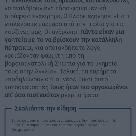
Τι
ενέπνευσε τους αρχαίους κατασκευαστές
να αναλάβουν ένα τόσο φαινομενικά
σισύφειο εγχείρημα; Ο Κλαρκ εξήγησε: «Γιατί
επιλέγουμε μάρμαρο από την Ιταλία για τις
κουζίνες μας; Οι άνθρωποι
πάντα είχαν μια
γοητεία με το να βρίσκουν την κατάλληλη
πέτρα
και, για οποιονδήποτε λόγο,
χρειάζονταν ψαμμίτη από τη
βορειοανατολική Σκωτία για το μνημείο
τους στην Αγγλία». Τελικά, τα ευρήματα
υποδηλώνουν ότι οι νεολιθικοί αυτοί
κατασκευαστές
ίσως ήταν πιο οργανωμένοι
απ’ όσο πιστευόταν
μέχρι σήμερα.
Τα σχολιά σας δημοσιεύονται άμεσα με δική σας ευθύνη. Το
ΕΘΝΟΣ θα παρεμβαίνει και τα προσβλητικά σχόλια θα
διαγράφονται