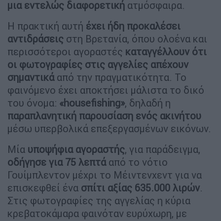
μια εντελώς διαφορετική
ατμόσφαιρα.
Η πρακτική αυτή
έχει ήδη προκαλέσει
αντιδράσεις
στη Βρετανία, όπου ολοένα και
περισσότεροι αγοραστές
καταγγέλλουν ότι
οι φωτογραφίες στις αγγελίες απέχουν
σημαντικά
από την πραγματικότητα. Το
φαινόμενο έχει αποκτήσει μάλιστα το δικό
του όνομα:
«housefishing»
, δηλαδή η
παραπλανητική παρουσίαση ενός ακινήτου
μέσω υπερβολικά επεξεργασμένων εικόνων.
Μία
υποψήφια αγοραστής
, για παράδειγμα,
οδήγησε για 75 λεπτά
από το νότιο
Γουίμπλεντον μέχρι το Μέιντενχεντ για να
επισκεφθεί ένα
σπίτι αξίας 635.000 λιρών
.
Στις φωτογραφίες της αγγελίας η κύρια
κρεβατοκάμαρα φαινόταν ευρύχωρη, με