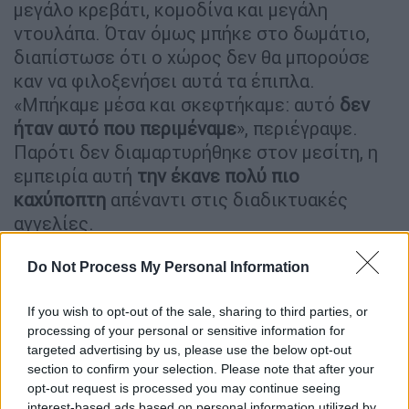
μεγάλο κρεβάτι, κομοδίνα και μεγάλη
ντουλάπα. Όταν όμως μπήκε στο δωμάτιο,
διαπίστωσε ότι ο χώρος δεν θα μπορούσε
καν να φιλοξενήσει αυτά τα έπιπλα.
«Μπήκαμε μέσα και σκεφτήκαμε: αυτό
δεν
ήταν αυτό που περιμέναμε
», περιέγραψε.
Παρότι δεν διαμαρτυρήθηκε στον μεσίτη, η
εμπειρία αυτή
την έκανε πολύ πιο
καχύποπτη
απέναντι στις διαδικτυακές
αγγελίες.
Από το Photoshop στην τεχνητή
Do Not Process My Personal Information
νοημοσύνη
If you wish to opt-out of the sale, sharing to third parties, or
Η
επεξεργασία φωτογραφιών ακινήτων
δεν
processing of your personal or sensitive information for
είναι κάτι καινούργιο. Για χρόνια οι μεσίτες
targeted advertising by us, please use the below opt-out
section to confirm your selection. Please note that after your
χρησιμοποιούσαν
ευρυγώνιους φακούς,
opt-out request is processed you may continue seeing
καλύτερο φωτισμό και προγράμματα όπως
interest-based ads based on personal information utilized by