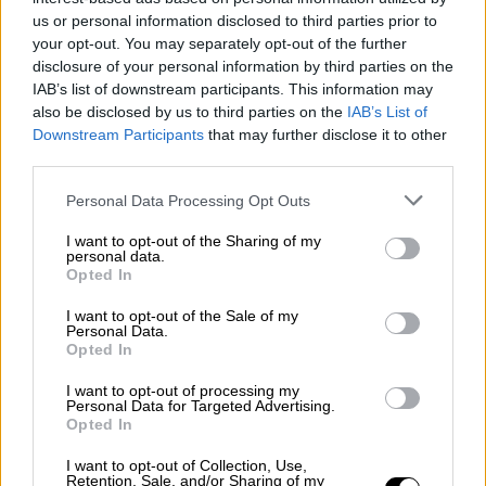
το Photoshop
ώστε ένα σπίτι να
us or personal information disclosed to third parties prior to
παρουσιάζεται πιο ελκυστικό. Η διαφορά
your opt-out. You may separately opt-out of the further
disclosure of your personal information by third parties on the
σήμερα είναι η ταχύτητα και η
IAB’s list of downstream participants. This information may
προσβασιμότητα. Εργαλεία τεχνητής
also be disclosed by us to third parties on the
IAB’s List of
νοημοσύνης επιτρέπουν
ακόμη και σε μη
Downstream Participants
that may further disclose it to other
ειδικούς
να αλλάξουν μια εικόνα μέσα σε
third parties.
λίγα δευτερόλεπτα και με πολύ χαμηλό
Please note that this website/app uses one or more Google
Personal Data Processing Opt Outs
κόστος.
services and may gather and store information including but
not limited to your visit or usage behaviour. You may click to
I want to opt-out of the Sharing of my
Υπάρχουν πλέον
διαδικτυακές υπηρεσίες
personal data.
grant or deny consent to Google and its third-party tags to
Opted In
που προσφέρουν εικονική επίπλωση,
use your data for below specified purposes in below Google
consent section.
αφαίρεση αντικειμένων, αλλαγή δαπέδων,
I want to opt-out of the Sale of my
Personal Data.
ανανέωση κήπων, βάψιμο τοίχων ή ακόμη και
Opted In
δημιουργία εντελώς διαφορετικών εκδοχών
I want to opt-out of processing my
ενός χώρου. Για πολλούς επαγγελματίες του
Personal Data for Targeted Advertising.
κλάδου, η τεχνολογία αυτή
μπορεί να είναι
Opted In
χρήσιμη
, αρκεί να χρησιμοποιείται με
I want to opt-out of Collection, Use,
διαφάνεια. «Δεν υπάρχει πρόβλημα να
Retention, Sale, and/or Sharing of my