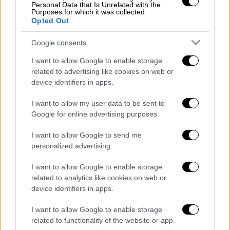
Personal Data that Is Unrelated with the
δείξεις
πώς θα μπορούσε να φαίνεται
ένα
Purposes for which it was collected.
Opted Out
σπίτι μετά από ανακαίνιση ή με διαφορετικά
έπιπλα», υποστηρίζουν ειδικοί της αγοράς.
Google consents
Το κρίσιμο σημείο είναι οι εικόνες που
I want to allow Google to enable storage
έχουν
δημιουργηθεί ή τροποποιηθεί
related to advertising like cookies on web or
σημαντικά
μέσω υπολογιστή να
device identifiers in apps.
επισημαίνονται ξεκάθαρα.
I want to allow my user data to be sent to
Το όριο ανάμεσα στη βελτίωση και
Google for online advertising purposes.
την παραπλάνηση
I want to allow Google to send me
personalized advertising.
Οι
επαγγελματίες φωτογράφοι ακινήτων
λένε ότι συχνά δέχονται αιτήματα από
I want to allow Google to enable storage
πωλητές που
θέλουν να αλλάξουν την
related to analytics like cookies on web or
device identifiers in apps.
πραγματικότητα
. «Μου έχουν ζητήσει να
αφαιρέσω σπίτια που βρίσκονται πίσω από
I want to allow Google to enable storage
ένα ακίνητο ώστε
να φαίνεται ότι είναι μόνο
related to functionality of the website or app.