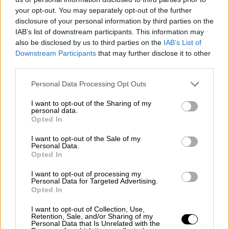
Ε.Ε, Φεντερίκα Μογκερίνι, η οποία
your opt-out. You may separately opt-out of the further
διευκολύνει τις συνομιλίες μεταξύ Σερβίας
disclosure of your personal information by third parties on the
IAB’s list of downstream participants. This information may
και Κοσσυφοπεδίου για έναν βιώσιμο
also be disclosed by us to third parties on the
IAB’s List of
συμβιβασμό, κάλεσε το Κοσσυφοπέδιο να
Downstream Participants
that may further disclose it to other
παραιτηθεί αμέσως από την επιβολή του
third parties.
φόρου. Το μήνυμά της υποστηρίχθηκε από
Please note that this website/app uses one or more Google
Personal Data Processing Opt Outs
τον Επίτροπο Διεύρυνσης της ΕΕ Γιοχάνες
services and may gather and store information including but
Χαν, ο οποίος σημείωσε ότι το μέτρο
not limited to your visit or usage behaviour. You may click to
I want to opt-out of the Sharing of my
personal data.
έρχεται σε αντίθεση με τους κανόνες της
grant or deny consent to Google and its third-party tags to
Opted In
use your data for below specified purposes in below Google
Συμφωνίας Ελευθέρων Εμπορικών
consent section.
I want to opt-out of the Sale of my
Συναλλαγών της Ε.Ε. (CEFTA).
Personal Data.
Opted In
«Η ενέργεια αυτή - η οποία πλήττει επίσης
I want to opt-out of processing my
τους καταναλωτές και τις επιχειρήσεις του
Personal Data for Targeted Advertising.
Κοσσυφοπεδίου - πρέπει να αντιστραφεί
Opted In
αμέσως» ανέφερε ο Χαν σε ανάρτησή του
I want to opt-out of Collection, Use,
στο Twitter. Ο κοσοβάρος πρωθυπουργός
Retention, Sale, and/or Sharing of my
Personal Data that Is Unrelated with the