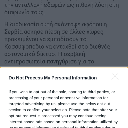
την ανταλλαγή εδαφών ως πιθανή λύση στη
διαφωνία τους.
Η διαδικασία αυτή σκόνταψε αφότου η
Σερβία άσκησε πίεση σε άλλες χώρες
προκειμένου να εμποδίσουν το
Κοσσυφοπέδιο να ενταχθεί στο διεθνές
αστυνομικό δίκτυο. Η σερβική
αντιπροσωπεία πανηγύρισε για το
αποτέλεσμα της ψηφοφορίας, κάνοντας
λόγο για μια από τις μεγαλύτερες νίκες της.
Do Not Process My Personal Information
Ο αντιπρόεδρος της κυβέρνησης του
Κοσσυφοπεδίου Ένβερ Χότζαι απάντησε
If you wish to opt-out of the sale, sharing to third parties, or
επιβάλλοντας φόρο 100% στις εισαγωγές
processing of your personal or sensitive information for
targeted advertising by us, please use the below opt-out
από τη Σερβία και είπε ότι θα υπάρξουν
section to confirm your selection. Please note that after your
περισσότερα μέτρα.
opt-out request is processed you may continue seeing
interest-based ads based on personal information utilized by
Η επικεφαλής της εξωτερικής πολιτικής της
us or personal information disclosed to third parties prior to