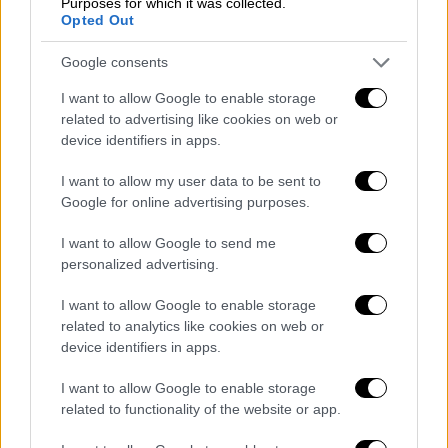
Ραμούς Χαραντινάι είπε πάντως ότι το
Purposes for which it was collected.
Opted Out
Κοσσυφοπέδιο θα καταργήσει την αύξηση
του φόρου κατά 100% επί των αγαθών που
Google consents
εισάγονται από τη Σερβία μόνο όταν παύσει
I want to allow Google to enable storage
η «επιθετικότητα της Σερβίας» σε βάρος της
related to advertising like cookies on web or
Πρίστινας, όπως μετέδωσε το ιταλικό
device identifiers in apps.
πρακτορείο ειδήσεων ANSA.
I want to allow my user data to be sent to
O Χαραντινάι, απαντώντας στις
Google for online advertising purposes.
διαμαρτυρίες και τις πολλαπλές εκκλήσεις
I want to allow Google to send me
προς την ηγεσία του Κοσσυφοπεδίου,
personalized advertising.
συμπεριλαμβανομένης αυτής της
εκπροσώπου της Ε.Ε, Φεντερίκα Μογκερίνι
I want to allow Google to enable storage
υποστήριξε ότι "το Κοσσυφοπέδιο μέχρι
related to analytics like cookies on web or
device identifiers in apps.
τώρα ήταν ανεκτικό" ενάντια στην εχθρική
δραστηριότητα του Βελιγραδίου και
I want to allow Google to enable storage
πρόσθεσε ότι τώρα «εναπόκειται στην
related to functionality of the website or app.
Ευρωπαϊκή Ένωση να σταματήσει την