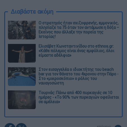
Διαβάστε ακόμη
O στρατηγός ήταν σχιζοφρενής, εμμονικός,
πλησίαζε τα 75 όταν τον αντάμωσε η δόξα –
Εκείνος που άλλαξε την πορεία της
Ιστορίας!
Ελισάβετ Κωνσταντινίδου στο ethnos.gr:
«Κάθε πόλεμος είναι ένας εμφύλιος, όλοι
είμαστε αδέλφια»
Στον εισαγγελέα ο ιδιοκτήτης του beach
bar για τον θάνατο του 4χρονου στην Πάρο -
Στο «μικροσκόπιο» ο ρόλος του
ναυαγοσώστη
Τουρνάς: Πάνω από 400 πυρκαγιές σε 10
ημέρες - «Το 90% των πυρκαγιών οφείλεται
σε αμέλεια»
επόμενο