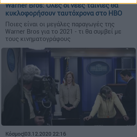
Warner Bros: Όλες οι νέες ταινίες θα
κυκλοφορήσουν ταυτόχρονα στο HBO
Ποιες είναι οι μεγάλες παραγωγές της
Warner Bros για το 2021 - τι θα συμβεί με
τους κινηματογράφους
Κόσμος
|
03.12.2020 22:16