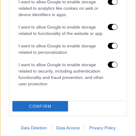
I want to allow Google to enable storage
Ελλάδα
|
03.12.2020 22:22
related to analytics like cookies on web or
Καθηγητής Στανόπουλος: Ο
device identifiers in apps.
διακεκριμένος εντατικολόγος
καταρρίπτει με απλά λόγια τον μύθο των
I want to allow Google to enable storage
related to functionality of the website or app.
κρουσμάτων στην Θεσσαλονίκη
Ακουγόταν πολύ έντονα, αλλά...
I want to allow Google to enable storage
related to personalization.
I want to allow Google to enable storage
related to security, including authentication
functionality and fraud prevention, and other
user protection.
CONFIRM
Data Deletion
Data Access
Privacy Policy
Τεχνολογία
|
03.12.2020 22:21