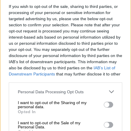
ξύπνησε ελεύθερη από τη Γερμανική κατοχή
όταν οι δρόμοι της ματώνουν και πάλι, Ο
If you wish to opt-out of the sale, sharing to third parties, or
processing of your personal or sensitive information for
Τσώρτσιλ διέτασσε: αιματοχυσία. Κι ο
targeted advertising by us, please use the below opt-out
Μάνος Χατζηδάκις, 40 χρόνια μετά έκανε
section to confirm your selection. Please note that after your
τον απολογισμό του…
opt-out request is processed you may continue seeing
interest-based ads based on personal information utilized by
us or personal information disclosed to third parties prior to
your opt-out. You may separately opt-out of the further
disclosure of your personal information by third parties on the
IAB’s list of downstream participants. This information may
also be disclosed by us to third parties on the
IAB’s List of
Downstream Participants
that may further disclose it to other
third parties.
Please note that this website/app uses one or more Google
Personal Data Processing Opt Outs
services and may gather and store information including but
not limited to your visit or usage behaviour. You may click to
I want to opt-out of the Sharing of my
personal data.
Κόσμος
|
03.12.2020 22:41
grant or deny consent to Google and its third-party tags to
Opted In
Ρωσικό «ράπισμα» στην Τουρκία μέσω
use your data for below specified purposes in below Google
consent section.
Κριμαίας - Το μήνυμα στον Ερντογάν
I want to opt-out of the Sale of my
Personal Data.