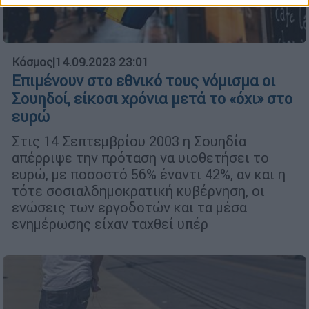
Κόσμος
|
14.09.2023 23:01
Επιμένουν στο εθνικό τους νόμισμα οι
Σουηδοί, είκοσι χρόνια μετά το «όχι» στο
ευρώ
Στις 14 Σεπτεμβρίου 2003 η Σουηδία
απέρριψε την πρόταση να υιοθετήσει το
ευρώ, με ποσοστό 56% έναντι 42%, αν και η
τότε σοσιαλδημοκρατική κυβέρνηση, οι
ενώσεις των εργοδοτών και τα μέσα
ενημέρωσης είχαν ταχθεί υπέρ