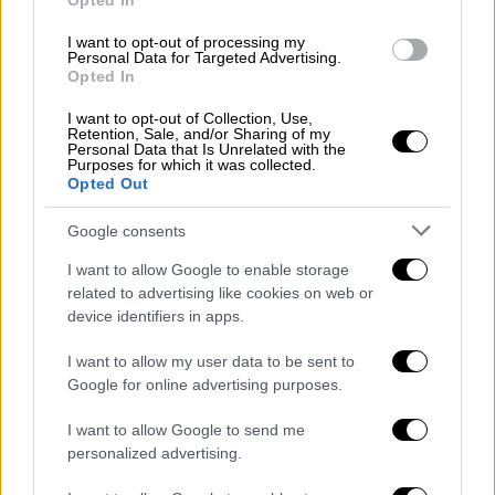
σκύλων επειδή τα μπουλντόγκ του είχαν
Opted In
υπερβολικά πλακουτσωτή μύτη
I want to opt-out of processing my
Personal Data for Targeted Advertising.
Άλλο ένα βήμα των ολλανδικών αρχών για
Opted In
την κατάργηση της επιλεκτικής
διασταύρωσης ζώων
I want to opt-out of Collection, Use,
Retention, Sale, and/or Sharing of my
Personal Data that Is Unrelated with the
Purposes for which it was collected.
Opted Out
Google consents
I want to allow Google to enable storage
related to advertising like cookies on web or
device identifiers in apps.
I want to allow my user data to be sent to
Google for online advertising purposes.
I want to allow Google to send me
personalized advertising.