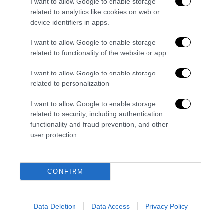
I want to allow Google to enable storage
related to analytics like cookies on web or
Κόσμος
|
14.09.2023 23:03
device identifiers in apps.
Ασύλληπτη τραγωδία στη Λιβύη:
Τουλάχιστον 11.300 νεκροί από το
I want to allow Google to enable storage
πέρασμα της κακοκαιρίας Daniel
related to functionality of the website or app.
Επιπλέον 10.100 άνθρωποι φέρονται να
I want to allow Google to enable storage
αγνοούνται στη μεσογειακή πόλη
related to personalization.
I want to allow Google to enable storage
related to security, including authentication
functionality and fraud prevention, and other
user protection.
CONFIRM
Data Deletion
Data Access
Privacy Policy