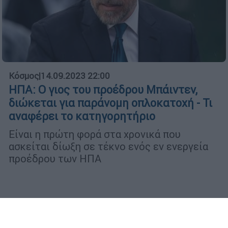
Κόσμος
|
14.09.2023 22:00
ΗΠΑ: Ο γιος του προέδρου Μπάιντεν,
διώκεται για παράνομη οπλοκατοχή - Τι
αναφέρει το κατηγορητήριο
Είναι η πρώτη φορά στα χρονικά που
ασκείται δίωξη σε τέκνο ενός εν ενεργεία
προέδρου των ΗΠΑ