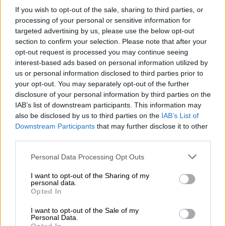
αντιπλημμυρικών έργων που έχουν γίνει»
If you wish to opt-out of the sale, sharing to third parties, or
processing of your personal or sensitive information for
targeted advertising by us, please use the below opt-out
section to confirm your selection. Please note that after your
opt-out request is processed you may continue seeing
interest-based ads based on personal information utilized by
us or personal information disclosed to third parties prior to
your opt-out. You may separately opt-out of the further
disclosure of your personal information by third parties on the
IAB’s list of downstream participants. This information may
also be disclosed by us to third parties on the
IAB’s List of
Downstream Participants
that may further disclose it to other
third parties.
Please note that this website/app uses one or more Google
Personal Data Processing Opt Outs
services and may gather and store information including but
not limited to your visit or usage behaviour. You may click to
I want to opt-out of the Sharing of my
personal data.
Κόσμος
|
14.09.2023 23:16
grant or deny consent to Google and its third-party tags to
Opted In
use your data for below specified purposes in below Google
Απίστευτο κι όμως... ολλανδικό -
consent section.
I want to opt-out of the Sale of my
Πρόστιμο 3.000 ευρώ σε εκτροφέα
Personal Data.