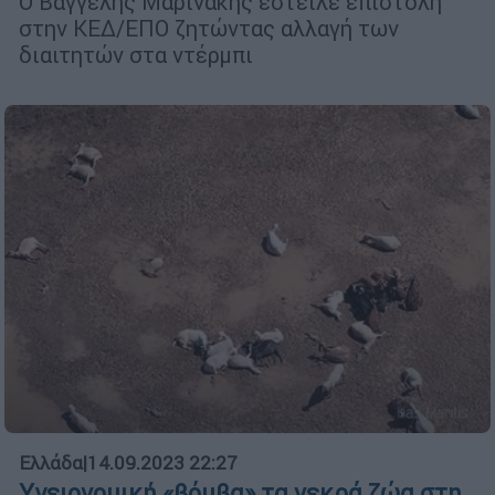
Ο Βαγγέλης Μαρινάκης έστειλε επιστολή
στην ΚΕΔ/ΕΠΟ ζητώντας αλλαγή των
διαιτητών στα ντέρμπι
Ελλάδα
|
14.09.2023 22:27
Υγειονομική «βόμβα» τα νεκρά ζώα στη