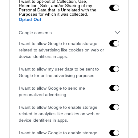
παραπομπής του Τραμπ για το
I want to opt-out of Collection, Use,
Retention, Sale, and/or Sharing of my
«ουκρανικό σκάνδαλο»
Personal Data that Is Unrelated with the
Purposes for which it was collected.
Opted Out
Η εφημερίδα Washington Post επικαλείται
στελέχη του Δημοκρατικού Kόμματος που
Google consents
της μίλησαν ζητώντας να τηρηθεί η
ανωνυμία τους
I want to allow Google to enable storage
related to advertising like cookies on web or
device identifiers in apps.
I want to allow my user data to be sent to
Google for online advertising purposes.
I want to allow Google to send me
personalized advertising.
I want to allow Google to enable storage
related to analytics like cookies on web or
device identifiers in apps.
Πολιτική
|
24.09.2019 22:01
I want to allow Google to enable storage
Μητσοτάκης - Τραμπ: Στο μενού