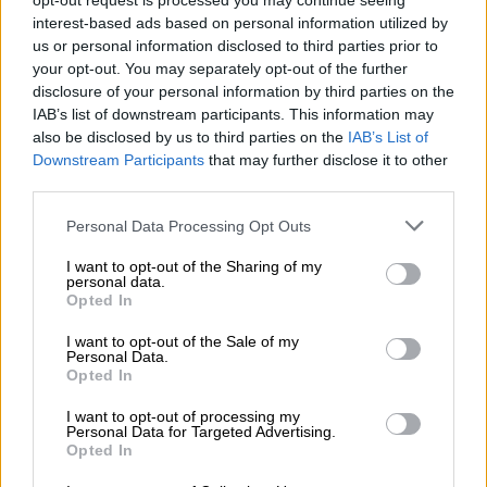
opt-out request is processed you may continue seeing
ημιτελικό και θα παίξει στον μικρό τελικό
interest-based ads based on personal information utilized by
με την Ούνικς Καζάν
us or personal information disclosed to third parties prior to
your opt-out. You may separately opt-out of the further
disclosure of your personal information by third parties on the
IAB’s list of downstream participants. This information may
also be disclosed by us to third parties on the
IAB’s List of
Downstream Participants
that may further disclose it to other
third parties.
Please note that this website/app uses one or more Google
Personal Data Processing Opt Outs
services and may gather and store information including but
not limited to your visit or usage behaviour. You may click to
I want to opt-out of the Sharing of my
personal data.
grant or deny consent to Google and its third-party tags to
Opted In
use your data for below specified purposes in below Google
consent section.
I want to opt-out of the Sale of my
Personal Data.
Opted In
I want to opt-out of processing my
Personal Data for Targeted Advertising.
Κόσμος
|
24.09.2019 22:17
Opted In
ΗΠΑ: Εν αναμονή της έναρξης