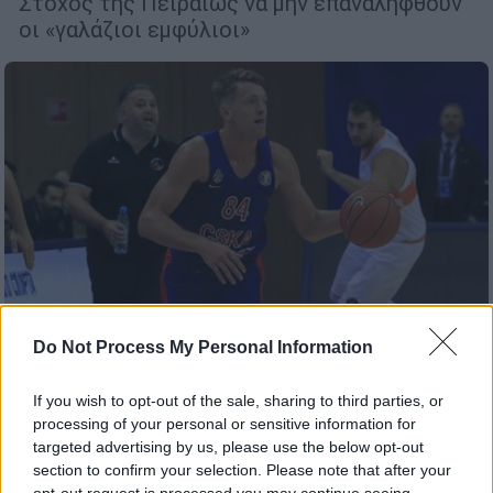
Στόχος της Πειραιώς να μην επαναληφθούν
οι «γαλάζιοι εμφύλιοι»
Do Not Process My Personal Information
Αθλητισμός
|
24.09.2019 22:18
Gomelsky Cup: Διδακτική ήττα για τον
If you wish to opt-out of the sale, sharing to third parties, or
Προμηθέα από την ΤΣΣΚΑ Μόσχας
processing of your personal or sensitive information for
targeted advertising by us, please use the below opt-out
Η ομάδα της Πάτρας πάλεψε, αλλά ηττήθηκε
section to confirm your selection. Please note that after your
77-57 από την ΤΣΣΚΑ Μόσχας στον δεύτερο