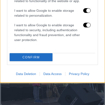
related to functionality of the website or app.
επενδύσεις, τουρκικές προκλήσεις
I want to allow Google to enable storage
Πρώτη συνάντηση για τους δύο ηγέτες τα
related to personalization.
ξημερώματα της 25ης Σεπτεμβρίου (ώρα
Ελλάδος) - Προηγήθηκε η συνάντηση του
I want to allow Google to enable storage
πρωθυπουργού με τον Ζόραν Ζάεφ
related to security, including authentication
functionality and fraud prevention, and other
user protection.
CONFIRM
Data Deletion
Data Access
Privacy Policy