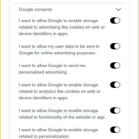
τα προγράμματα κατά των ναρκωτικών που
λειτουργούσαν εδώ και δεκαετίες, ο νέος
Google consents
φορέας γιορτάζει τη διάλυση όλων των
I want to allow Google to enable storage
προηγούμενων...
related to advertising like cookies on web or
device identifiers in apps.
I want to allow my user data to be sent to
Google for online advertising purposes.
I want to allow Google to send me
personalized advertising.
I want to allow Google to enable storage
related to analytics like cookies on web or
device identifiers in apps.
I want to allow Google to enable storage
related to functionality of the website or app.
I want to allow Google to enable storage
related to personalization.
Απόψεις
|
02.02.2026 10:00