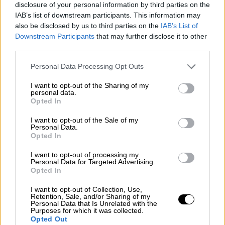
disclosure of your personal information by third parties on the
IAB’s list of downstream participants. This information may
also be disclosed by us to third parties on the
IAB’s List of
Downstream Participants
that may further disclose it to other
third parties.
Please note that this website/app uses one or more Google
Personal Data Processing Opt Outs
services and may gather and store information including but
not limited to your visit or usage behaviour. You may click to
I want to opt-out of the Sharing of my
personal data.
grant or deny consent to Google and its third-party tags to
Opted In
use your data for below specified purposes in below Google
consent section.
I want to opt-out of the Sale of my
Personal Data.
Opted In
I want to opt-out of processing my
Personal Data for Targeted Advertising.
Υγεία
|
03.02.2026 13:53
Opted In
Μνημείο προσβολής προς όλους το
I want to opt-out of Collection, Use,
βίντεο του ΕΟΠΑΕ για την απεξάρτηση
Retention, Sale, and/or Sharing of my
Personal Data that Is Unrelated with the
Purposes for which it was collected.
Με... AI χρήστη και απαξιωτικό ύφος προς
Opted Out