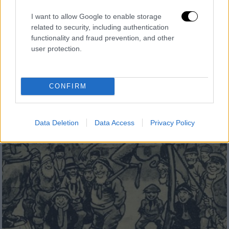
Ο τσάμπας όντως πέθανε: Σκάσε,
I want to allow Google to enable storage
πλήρωνε και άκου να σου κουνούν το
related to security, including authentication
δάχτυλο
functionality and fraud prevention, and other
user protection.
Κάποιες επισημάνσεις προς τη βουλεύτρια
της ΝΔ...
CONFIRM
Data Deletion
Data Access
Privacy Policy