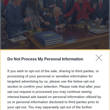
Do Not Process My Personal Information
Κόσμος
|
06.03.2026 13:41
Αν αυτό δεν είναι πίστη, τι είναι;
If you wish to opt-out of the sale, sharing to third parties, or
Πάστορες προσεύχονται με τον Τραμπ
processing of your personal or sensitive information for
στο Οβάλ γραφείο για να βρίσκουν στόχο
targeted advertising by us, please use the below opt-out
section to confirm your selection. Please note that after your
οι βόμβες
opt-out request is processed you may continue seeing
Κι όλα αυτά, επειδή ο Χαμενεΐ καταπίεζε
interest-based ads based on personal information utilized by
us or personal information disclosed to third parties prior to
τον λαό του...
your opt-out. You may separately opt-out of the further